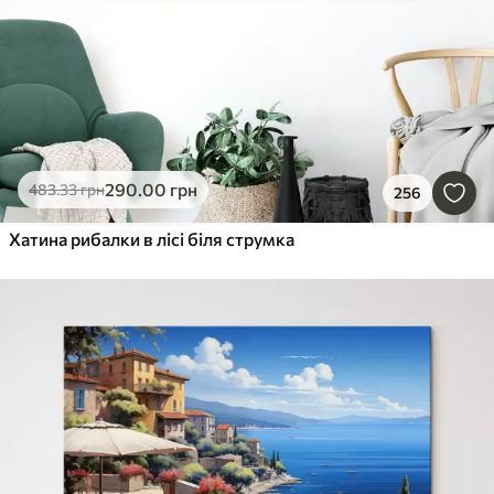
290
.00
грн
483
.33
грн
256
Хатина рибалки в лісі біля струмка