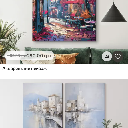
290
.00
грн
483
.33
грн
23
Акварельний пейзаж