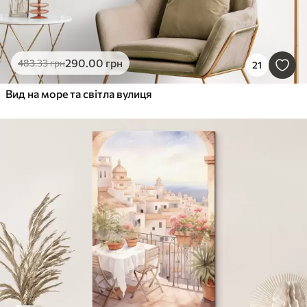
290
.00
грн
483
.33
грн
21
Вид на море та світла вулиця