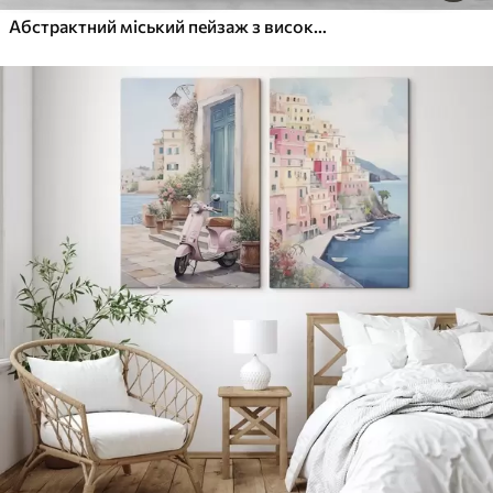
Абстрактний міський пейзаж з високими будівлями у відтінках коричневого, сірого та білого, що відображаються у воді внизу