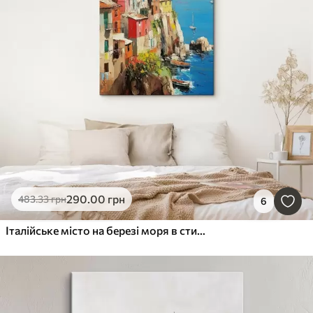
290
.00
грн
483
.33
грн
6
Італійське місто на березі моря в стилі олійного живопису