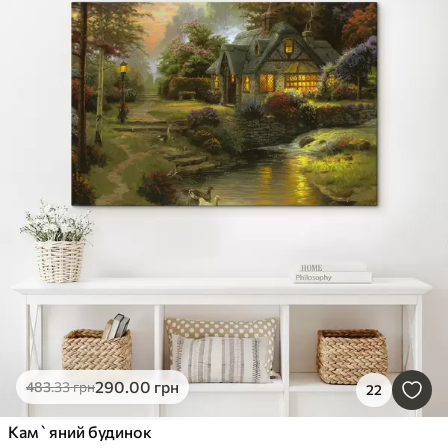
290
.00
грн
483
.33
грн
22
Кам`яний будинок