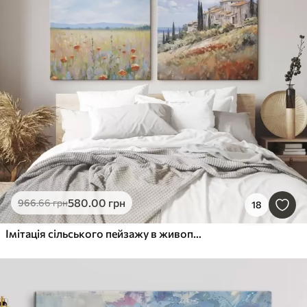
580
.00
грн
966
.66
грн
18
Імітація сільського пейзажу в живописі