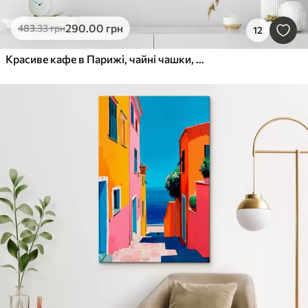
290
.00
грн
483
.33
грн
12
Красиве кафе в Парижі, чайні чашки, романтичний вид, зима, акварельний стиль