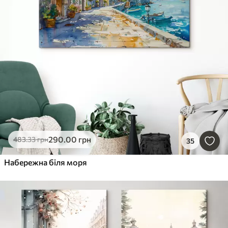
290
.00
грн
483
.33
грн
35
Набережна біля моря