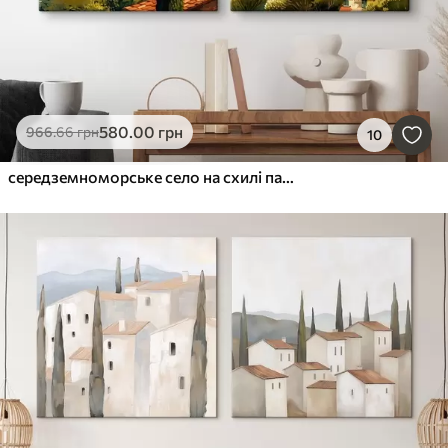
580
.00
грн
966
.66
грн
10
середземноморське село на схилі пагорба, ряди будинків теплих відтінків з теракотовими дахами