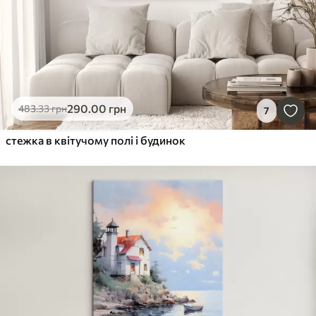
290
.00
грн
483
.33
грн
7
стежка в квітучому полі і будинок