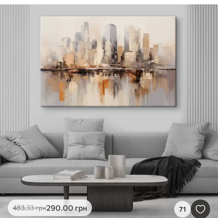
290
.00
грн
483
.33
грн
71