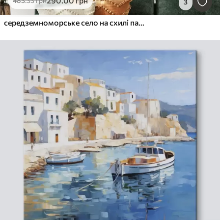
290
.00
грн
483
.33
грн
3
середземноморське село на схилі пагорба, ряди будинків теплих відтінків з теракотовими дахами