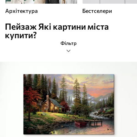
Архітектура
Бестселери
Пейзаж Які картини міста
купити?
Фільтр
пейзаж
Формат зображення
Картини Архітектура
Найпопулярніші
Очистити фільтр