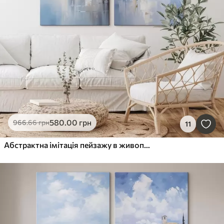
580
.00
грн
966
.66
грн
11
Абстрактна імітація пейзажу в живописі