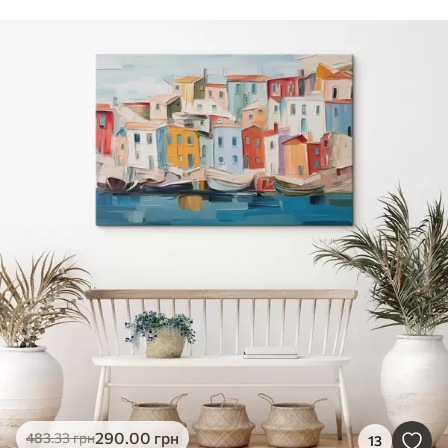
290
.00
грн
483
.33
грн
13