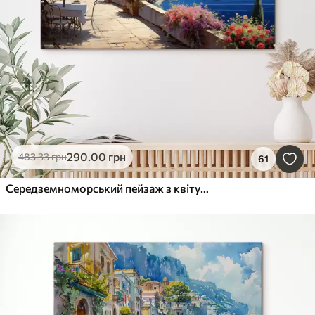
290
.00
грн
483
.33
грн
61
Середземноморський пейзаж з квітучою терасою в художньому стилі