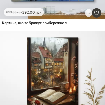
392
.00
грн
653
.33
грн
3
Картина, що зображує прибережне містечко