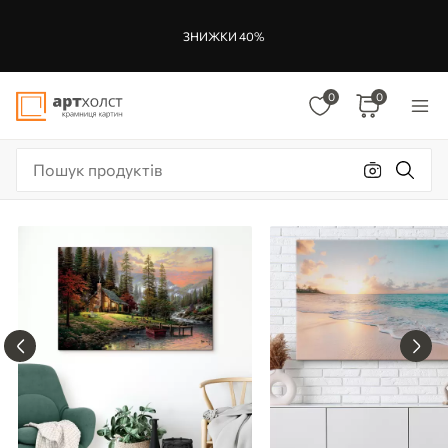
ЗНИЖКИ 40%
0
0