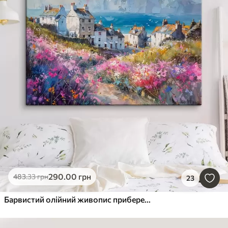
290
.00
грн
483
.33
грн
23
Барвистий олійний живопис прибережного містечка з білими будинками та яскравим квітковим садом на передньому плані