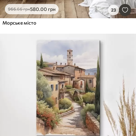
580
.00
грн
966
.66
грн
23
Морське місто