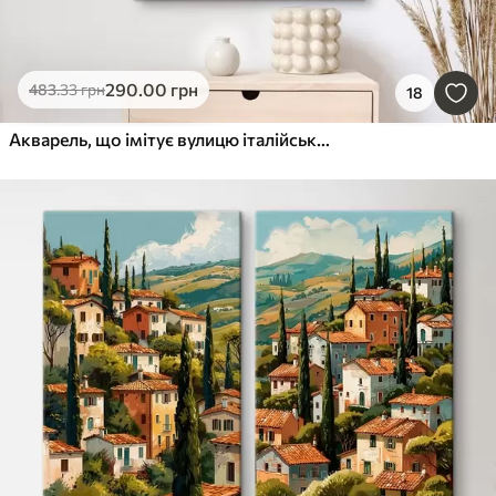
290
.00
грн
483
.33
грн
18
Акварель, що імітує вулицю італійського передмістя