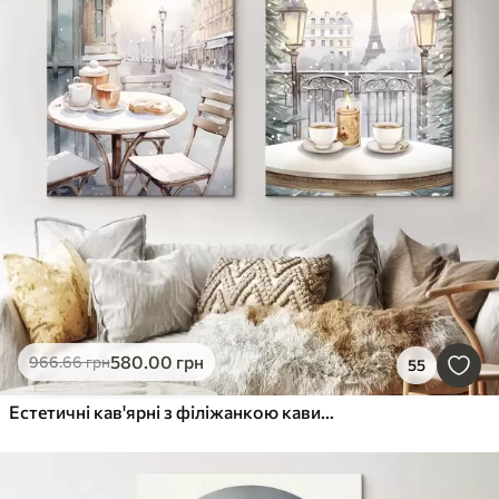
580
.00
грн
966
.66
грн
55
Естетичні кав'ярні з філіжанкою кави, вулиця Парижа, зима, архітектура