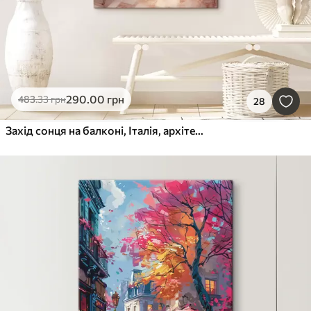
290
.00
грн
483
.33
грн
28
Захід сонця на балконі, Італія, архітектура, квітучі квіти, акварельний стиль