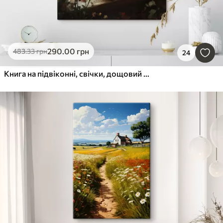
290
.00
грн
483
.33
грн
24
Книга на підвіконні, свічки, дощовий день, затишно