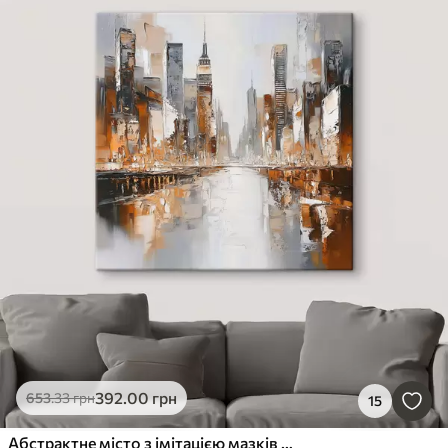
392
.00
грн
653
.33
грн
15
Абстрактне місто з імітацією мазків пензля