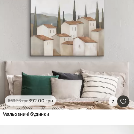
392
.00
грн
653
.33
грн
7
Мальовничі будинки