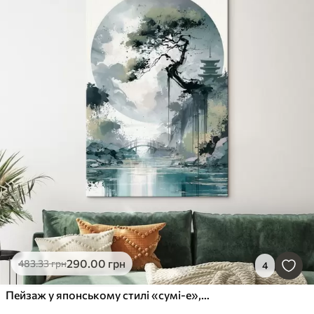
290
.00
грн
483
.33
грн
4
Пейзаж у японському стилі «сумі-е», на якому зображено струнку сосну, міст і пагоду на тлі спокійних вод