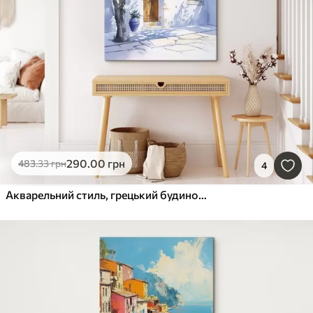
290
.00
грн
483
.33
грн
4
Акварельний стиль, грецький будинок, квітуче дерево, архітектура