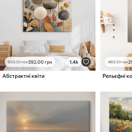
Поверхня з текстурою
Поверхня з текстуро
✗
✓
полотна
полотна
✗
✗
Екологічний матеріал
Екологічний матеріа
392
.00
грн
1.4k
2
653
.33
грн
483
.33
грн
Абстрактні квіти