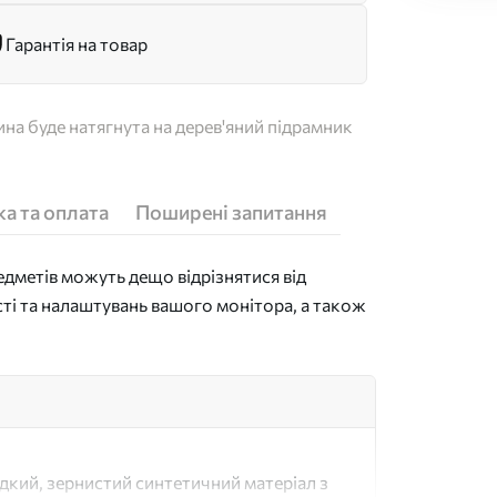
Гарантія на товар
на буде натягнута на дерев'яний підрамник
а та оплата
Поширені запитання
дметів можуть дещо відрізнятися від
сті та налаштувань вашого монітора, а також
адкий, зернистий синтетичний матеріал з