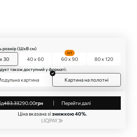
ь розмір (ШхВ см)
HIT
x 30
40 x 60
60 x 90
80 x 120
дукт також доступний у форматі:
одульна картина
Картина на полотні
від
483
.33
290
.00
грн
Перейти далі
Ціна вказана зі
знижкою 40%
.