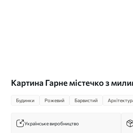
Картина Гарне містечко з мил
будиночками, зимовою естетикою
Будинки
Рожевий
Барвистий
Архітектур
s42793
Українське виробництво