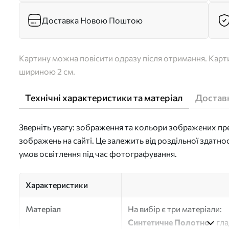
Доставка Новою Поштою
Картину можна повісити одразу після отримання. Карти
шириною 2 см.
Технічні характеристики та матеріал
Доставк
Зверніть увагу: зображення та кольори зображених пре
зображень на сайті. Це залежить від роздільної здатно
умов освітлення під час фотографування.
Характеристики
Матеріал
На вибір є три матеріали:
Синтетичне Полотно
- гл