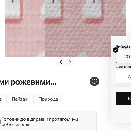
Виберіт
20 
Цей про
М
ими рожевими
, сніжинками Арт.
а
Пейзаж
Природа
Готовий до відправки протягом 1–3
робочих днів