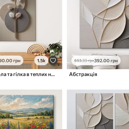
ю
Поверхня з текстурою
✓
полотна
✓
л
Екологічний матеріал
90
.00
грн
1.5k
392
.00
грн
653
.33
грн
Рельєфні кола та гілка в теплих нейтральних тонах
Абстракція