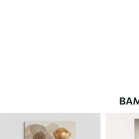
глянцевою поверхнею.
Штучний Холст
- матовий
Еко-Холст
- високоякісне
Автор
ART-HOLST
Номер артикулу
s42793
Додатково
Можна додати лакове пок
Доступні матеріали
ВА
Стандарт
Преміум
Від
290
.00
грн
Від
363
.00
грн
✓
✓
Яскраві, насичені кольори
Яскраві, насичені ко
✓
✓
Стійкість до вицвітання
Стійкість до вицвіта
✓
✓
Безпечне чорнило без запаху
Безпечне чорнило бе