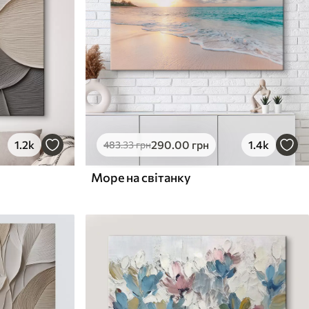
1.2k
290
.00
грн
1.4k
483
.33
грн
Море на світанку