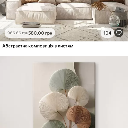
580
.00
грн
104
966
.66
грн
Абстрактна композиція з листям