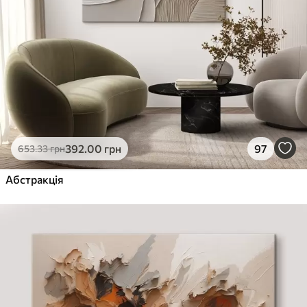
392
.00
грн
97
653
.33
грн
Абстракція