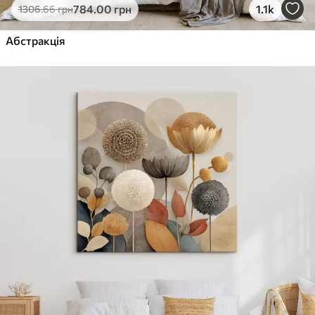
784
.00
грн
1.1k
1306
.66
грн
Абстракція