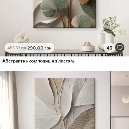
290
.00
грн
46
483
.33
грн
Абстрактна композиція з листям