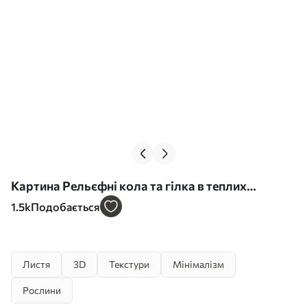
Картина Рельєфні кола та гілка в теплих
нейтральних тонах Арт. s45883
1.5k
Подобається
Листя
3D
Текстури
Мінімалізм
Рослини