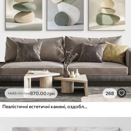
870
.00
грн
268
1449
.99
грн
Пеалістичні естетичні камені, оздоблення будинку, природне освітлення