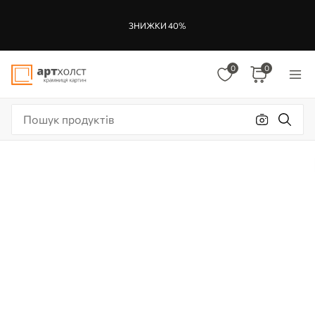
ЗНИЖКИ 40%
0
0