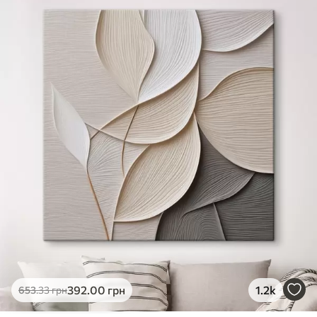
✓
Яскраві, насичені кольори
✓
Стійкість до вицвітання
✓
Безпечне чорнило без запаху
✗
Поверхня з текстурою полотна
✗
Екологічний матеріал
Преміум
Від
363
.00
грн
✓
Яскраві, насичені кольори
✓
Стійкість до вицвітання
✓
Безпечне чорнило без запаху
✓
Поверхня з текстурою полотна
✗
Екологічний матеріал
Еко-Преміум
392
.00
грн
1.2k
653
.33
грн
Від
455
.00
грн