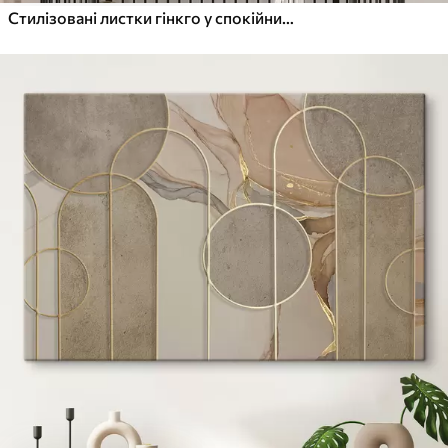
Стилізовані листки гінкго у спокійних тонах