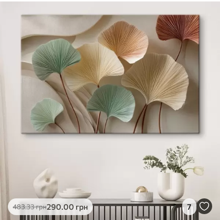
290
.00
грн
7
483
.33
грн