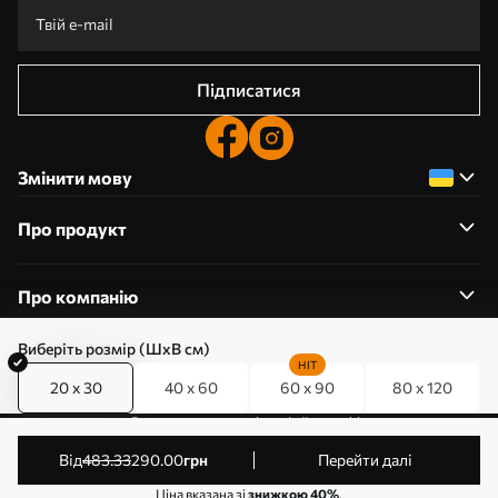
Підписатися
Змінити мову
Про продукт
Про компанію
Виберіть розмір (ШхВ см)
HIT
20 x 30
40 x 60
60 x 90
80 x 120
0800357223
Редагування дозволів на файли cookie
© 2011-2026 Art-holst. Усі права захищені. Власник:
від
483
.33
290
.00
грн
Перейти далі
ТОВ “КЛЄВЄР”. Код ЄДРПОУ: 31780602.
Ціна вказана зі
знижкою 40%
.