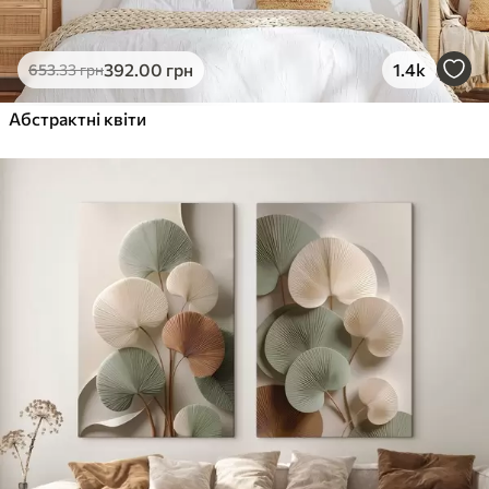
392
.00
грн
1.4k
653
.33
грн
Абстрактні квіти