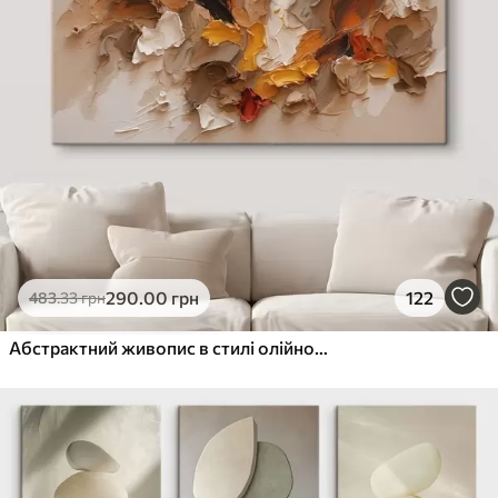
290
.00
грн
122
483
.33
грн
Абстрактний живопис в стилі олійного живопису