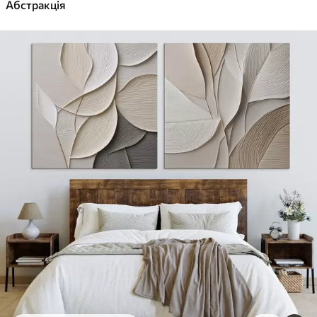
✓
Абстракція
Яскраві, насичені кольори
✓
Стійкість до вицвітання
✓
Безпечне чорнило без запаху
✓
Поверхня з текстурою полотна
✓
Екологічний матеріал