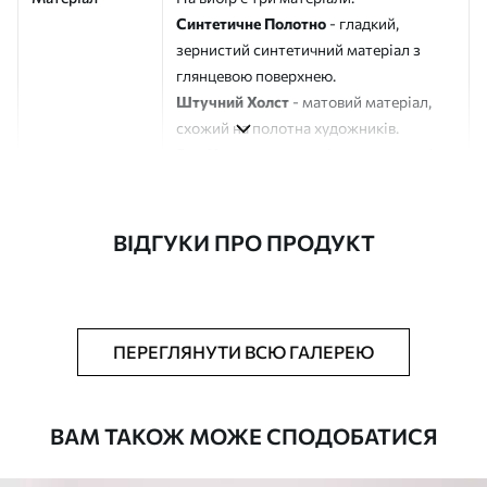
Синтетичне Полотно
- гладкий,
зернистий синтетичний матеріал з
глянцевою поверхнею.
Штучний Холст
- матовий матеріал,
схожий на полотна художників.
Еко-Холст
- високоякісне полотно зі
100% бавовни.
Автор
ART-HOLST
ВІДГУКИ ПРО ПРОДУКТ
Номер артикулу
s45883
Додатково
Можна додати лакове покриття.
ПЕРЕГЛЯНУТИ ВСЮ ГАЛЕРЕЮ
Доступні матеріали
ВАМ ТАКОЖ МОЖЕ СПОДОБАТИСЯ
Стандарт
Від
290
.00
грн