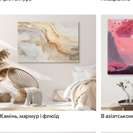
Камінь, мармур і флюїд
В азіатськом