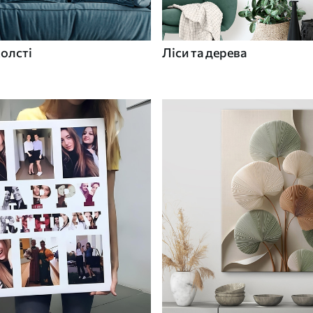
холсті
Ліси та дерева