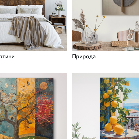
ртини
Природа