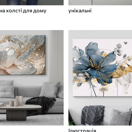
а холсті для дому
унікальні
Ілюстрація