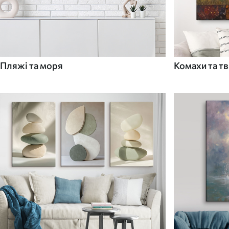
Пляжі та моря
Комахи та т