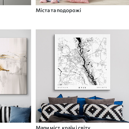
Міста та подорожі
Мапи міст, країн і світу