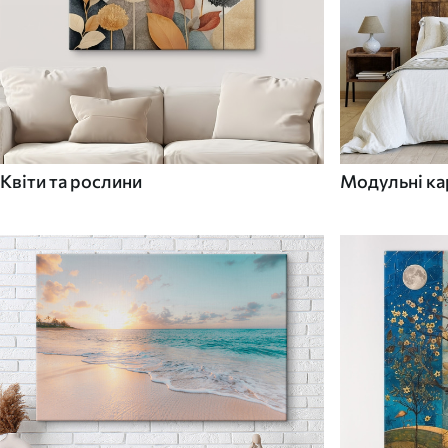
Квіти та рослини
Модульні ка