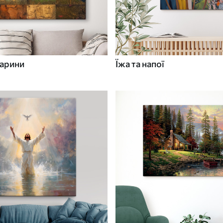
варини
Їжа та напої