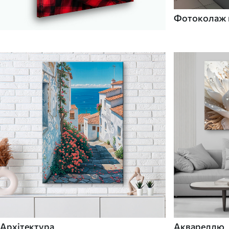
Фотоколаж н
Архітектура
Аквареллю