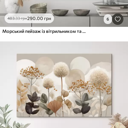
290
.00
грн
483
.33
грн
6
Морський пейзаж із вітрильником та ефектом рельєфу