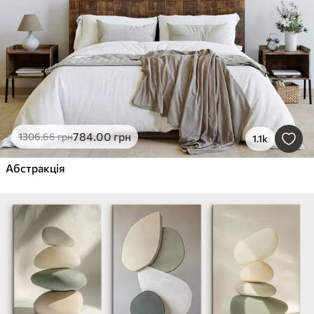
784
.00
грн
1306
.66
грн
1.1k
Абстракція