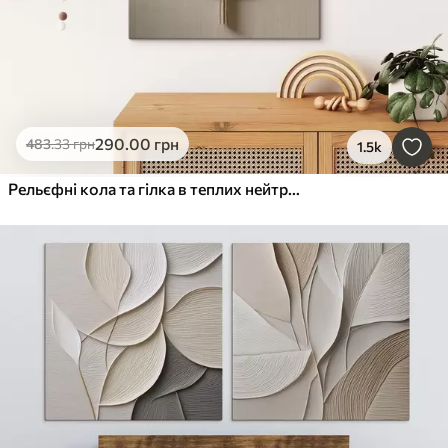
290
.00
грн
483
.33
грн
1.5k
Рельєфні кола та гілка в теплих нейтральних тонах