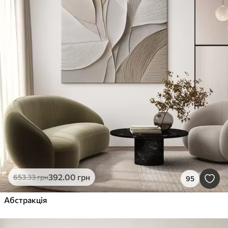
392
.00
грн
653
.33
грн
95
Абстракція