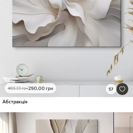
290
.00
грн
483
.33
грн
57
Абстракція