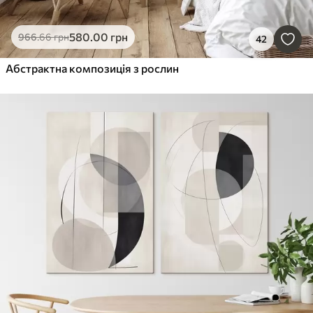
580
.00
грн
966
.66
грн
42
Абстрактна композиція з рослин