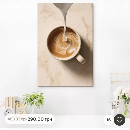
290
.00
грн
483
.33
грн
16