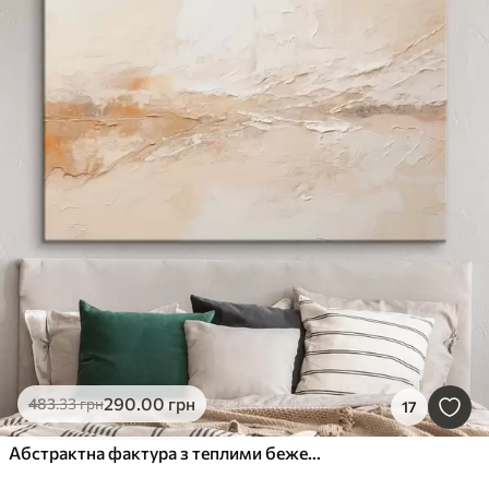
290
.00
грн
483
.33
грн
17
Абстрактна фактура з теплими бежевими мазками