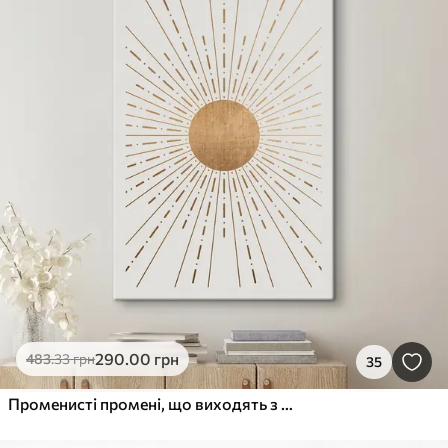
290
.00
грн
483
.33
грн
35
Променисті промені, що виходять з центру