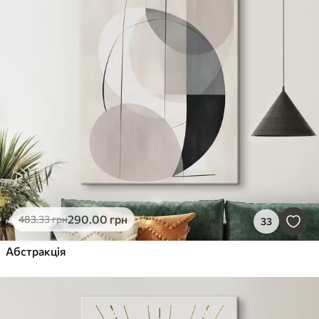
290
.00
грн
483
.33
грн
33
Абстракція