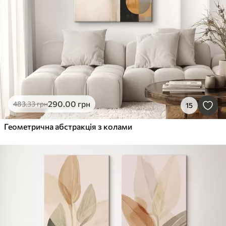
290
.00
грн
483
.33
грн
15
Геометрична абстракція з колами