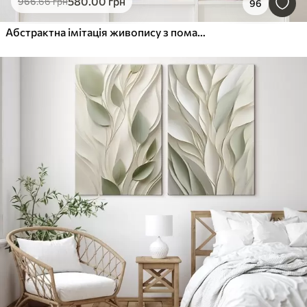
580
.00
грн
966
.66
грн
96
Абстрактна імітація живопису з помаранчевими та сірими колами, листям і гілками, сучасний стиль, ефект акварелі