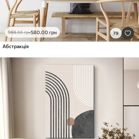
580
.00
грн
966
.66
грн
79
Абстракція