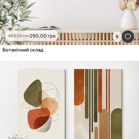
290
.00
грн
483
.33
грн
9
Ботанічний склад