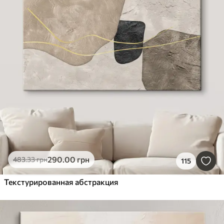
290
.00
грн
483
.33
грн
115
Текстурированная абстракция