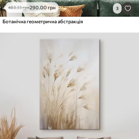
290
.00
грн
483
.33
грн
3
Ботанічна геометрична абстракція