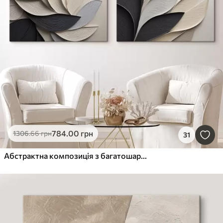
784
.00
грн
1306
.66
грн
31
Абстрактна композиція з багатошарового листя, вигнутих форм у чорному, білому та бежевому кольорах, фактурне мистецтво