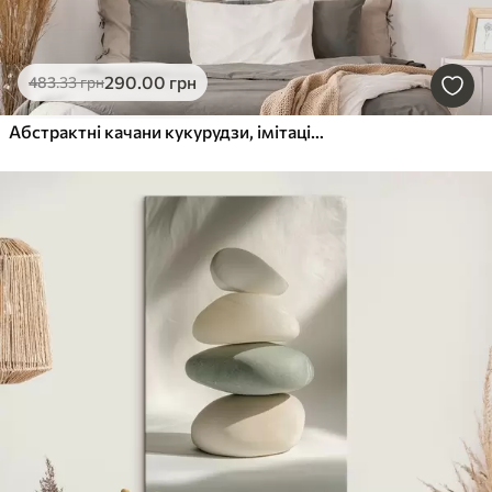
290
.00
грн
483
.33
грн
Абстрактні качани кукурудзи, імітація живопису