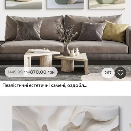
870
.00
грн
1449
.99
грн
267
Пеалістичні естетичні камені, оздоблення будинку, природне освітлення