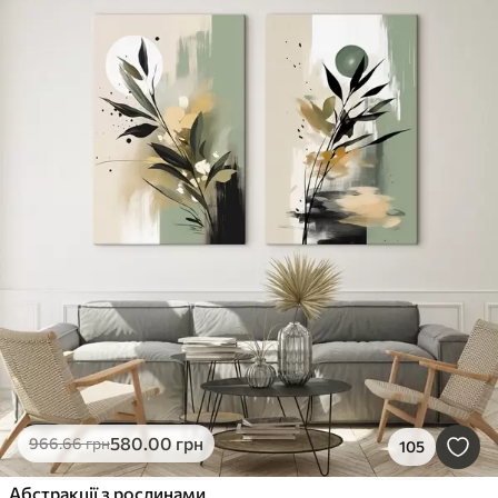
580
.00
грн
966
.66
грн
105
Абстракції з рослинами