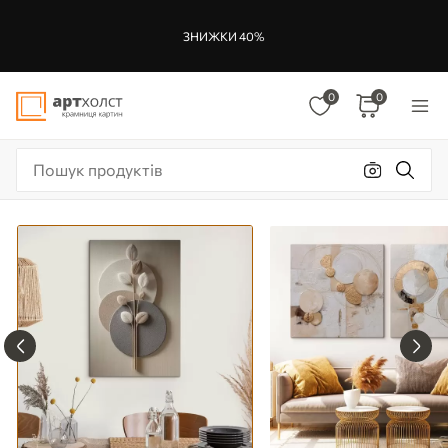
ЗНИЖКИ 40%
0
0