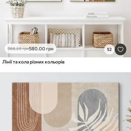
580
.00
грн
966
.66
грн
52
Лінії та кола різних кольорів