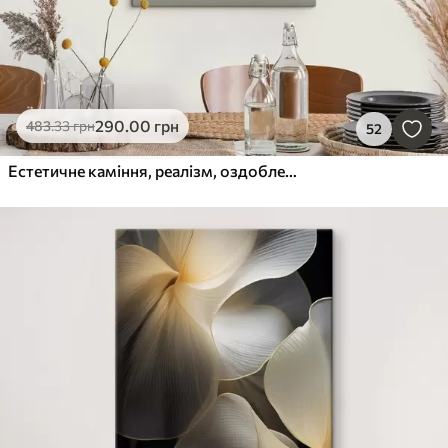
290
.00
грн
483
.33
грн
52
Естетичне каміння, реалізм, оздоблення будинку, природне освітлення