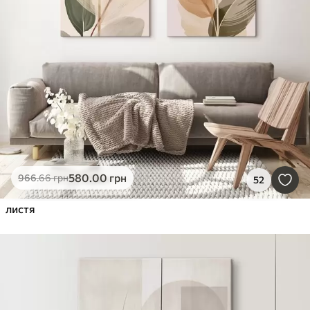
580
.00
грн
966
.66
грн
52
листя