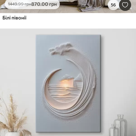
870
.00
грн
1449
.99
грн
56
Білі півонії