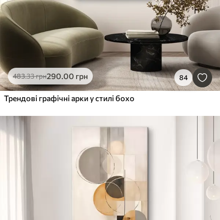
290
.00
грн
483
.33
грн
84
Трендові графічні арки у стилі бохо