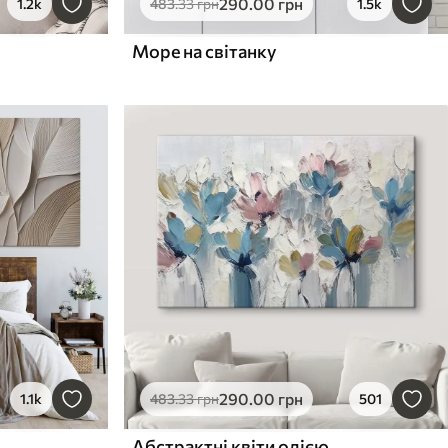
290
.00
грн
1.2k
483
.33
грн
1.5k
Море на світанку
290
.00
грн
1.1k
483
.33
грн
501
Абстрактні квіти олією