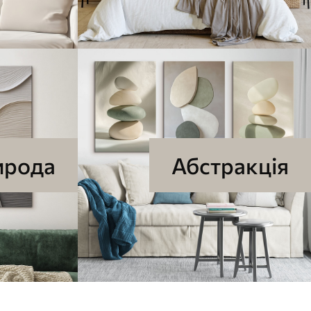
ирода
Абстракція