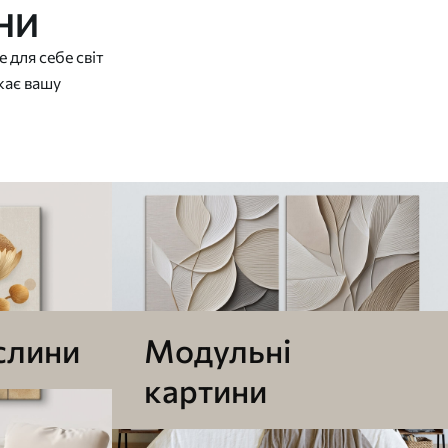
НИ
 для себе світ
жає вашу
ослини
Модульні
картини