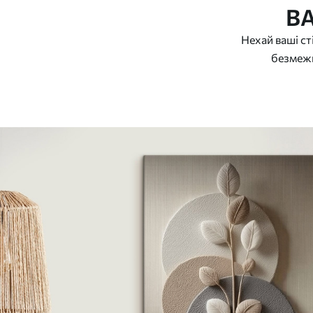
В
Нехай ваші ст
безмежн