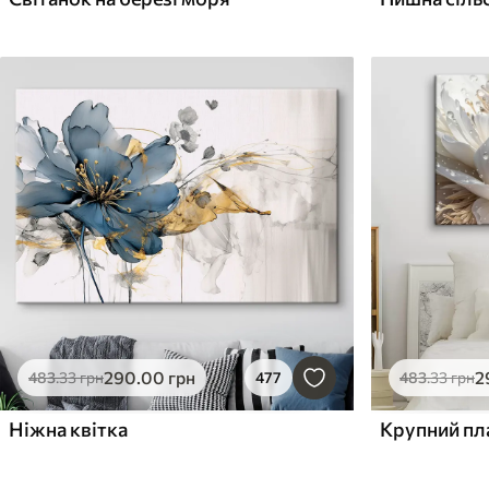
290
.00
грн
2
483
.33
грн
477
483
.33
грн
Ніжна квітка