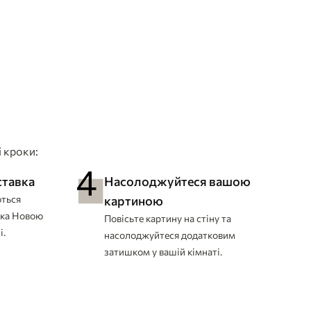
 кроки:
ставка
Насолоджуйтеся вашою
ються
картиною
вка Новою
Повісьте картину на стіну та
і.
насолоджуйтеся додатковим
затишком у вашій кімнаті.