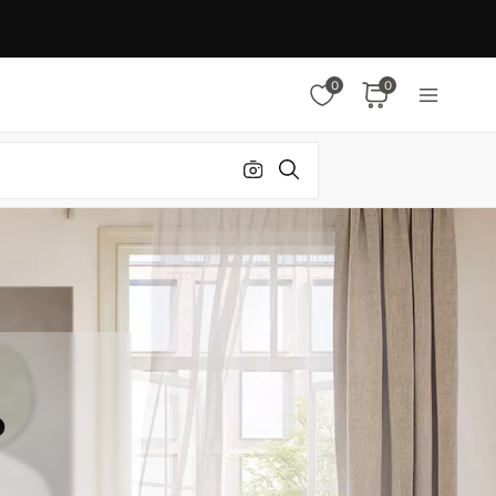
0
0
%