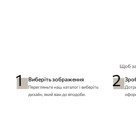
Щоб за
Виберіть зображення
Зро
Перегляньте наш каталог і виберіть
Дотри
дизайн, який вам до вподоби.
офор