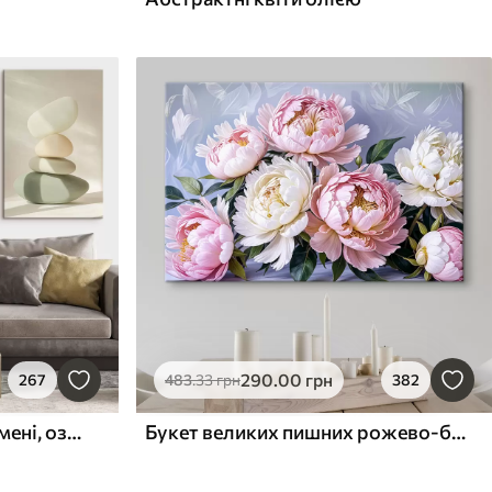
290
.00
грн
267
483
.33
грн
382
Пеалістичні естетичні камені, оздоблення будинку, природне освітлення
Букет великих пишних рожево-білих квітів півонії із зеленим листям на м’якому розмитому фоні