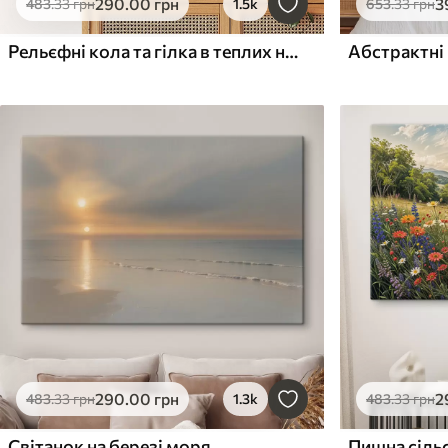
290
.00
грн
3
483
.33
грн
1.5k
653
.33
грн
Рельєфні кола та гілка в теплих нейтральних тонах
Абстрактні 
290
.00
грн
2
483
.33
грн
1.3k
483
.33
грн
Світанок на березі моря