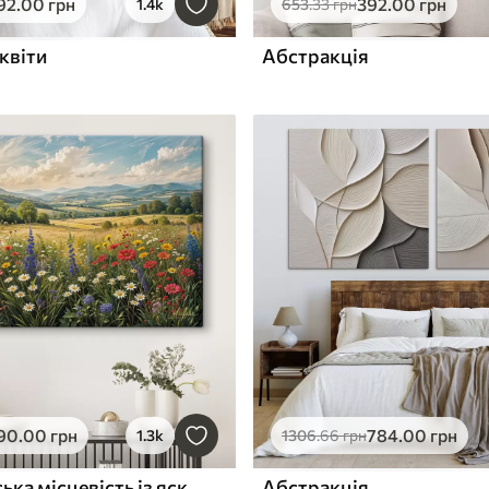
92
.00
грн
392
.00
грн
1.4k
653
.33
грн
квіти
Абстракція
90
.00
грн
784
.00
грн
1.3k
1306
.66
грн
Пишна сільська місцевість із яскравим лугом диких квітів, наповненим різнокольоровими квітами під хмарним небом
Абстракція