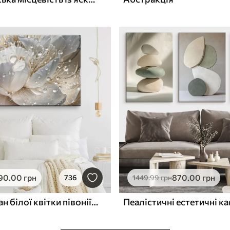
90
.00
грн
870
.00
грн
736
1449
.99
грн
Крупний план білої квітки півонії з крапельками води на пелюстках на розмитому фоні