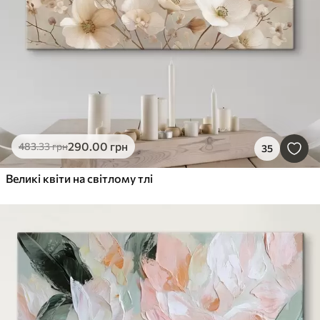
290
.00
грн
483
.33
грн
35
Великі квіти на світлому тлі