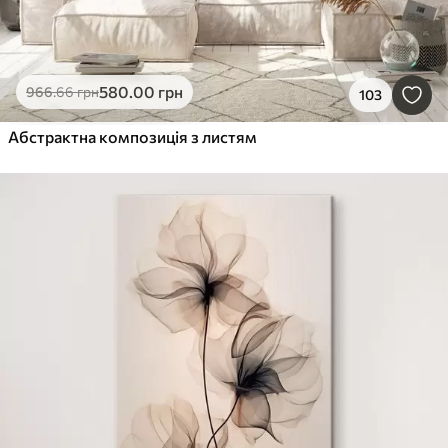
580
.00
грн
966
.66
грн
103
Абстрактна композиція з листям