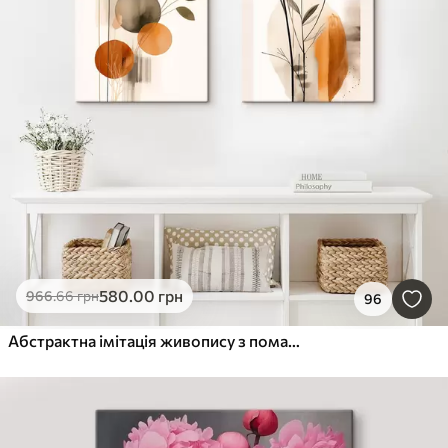
580
.00
грн
966
.66
грн
96
Абстрактна імітація живопису з помаранчевими та сірими колами, листям і гілками, сучасний стиль, ефект акварелі