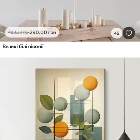
290
.00
грн
483
.33
грн
46
Великі білі півонії