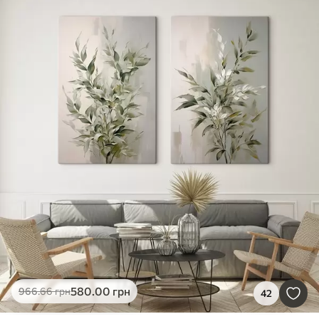
580
.00
грн
966
.66
грн
42