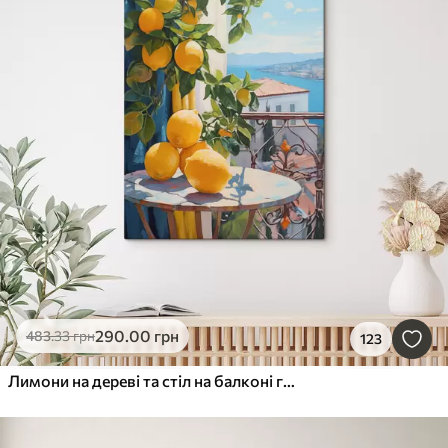
290
.00
грн
483
.33
грн
123
Лимони на дереві та стіл на балконі готелю з видом на море, імітація олійного живопису