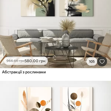
580
.00
грн
966
.66
грн
105
Абстракції з рослинами