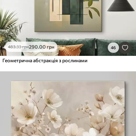
290
.00
грн
483
.33
грн
46
Геометрична абстракція з рослинами