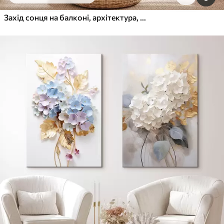
Захід сонця на балконі, архітектура, квітучі квіти, акварельний стиль, середземноморський