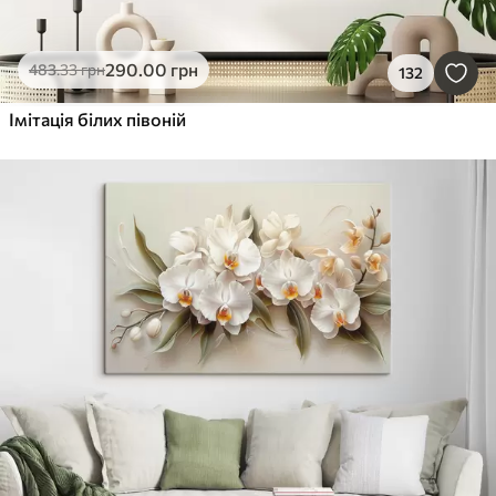
290
.00
грн
483
.33
грн
132
Імітація білих півоній