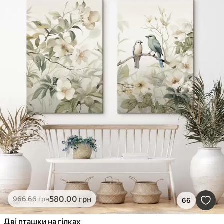
580
.00
грн
966
.66
грн
66
Дві пташки на гілках