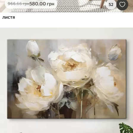
580
.00
грн
966
.66
грн
52
листя