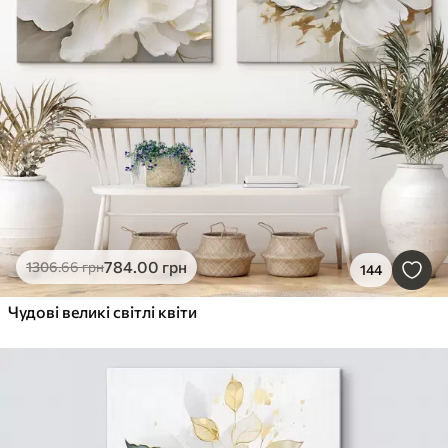
784
.00
грн
1306
.66
грн
144
Чудові великі світлі квіти