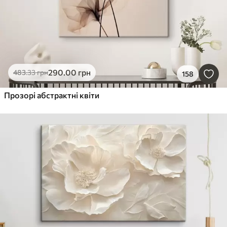
290
.00
грн
483
.33
грн
158
Прозорі абстрактні квіти