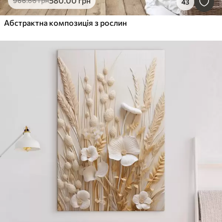
580
.00
грн
966
.66
грн
43
Абстрактна композиція з рослин