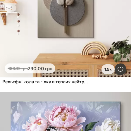
290
.00
грн
483
.33
грн
1.5k
Рельєфні кола та гілка в теплих нейтральних тонах