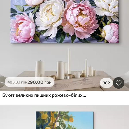
290
.00
грн
483
.33
грн
382
Букет великих пишних рожево-білих квітів півонії із зеленим листям на м’якому розмитому фоні