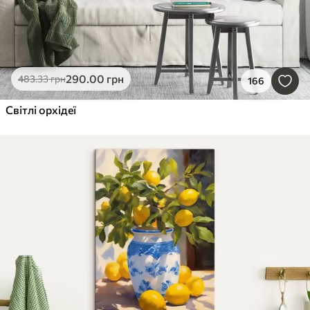
290
.00
грн
483
.33
грн
166
Світлі орхідеї