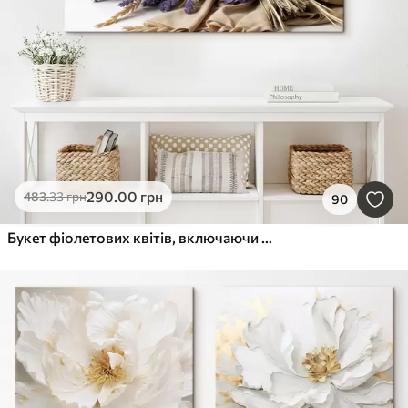
290
.00
грн
483
.33
грн
90
Букет фіолетових квітів, включаючи півонії та лаванду, зі стеблами пшениці на світлому фоні