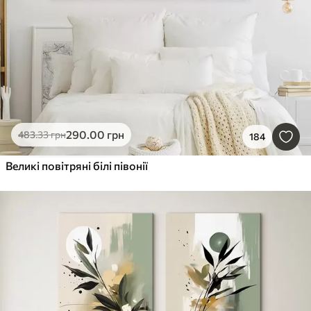
290
.00
грн
483
.33
грн
184
Великі повітряні білі півонії