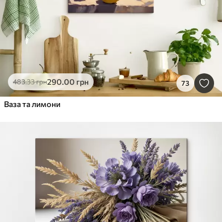
290
.00
грн
483
.33
грн
73
Ваза та лимони