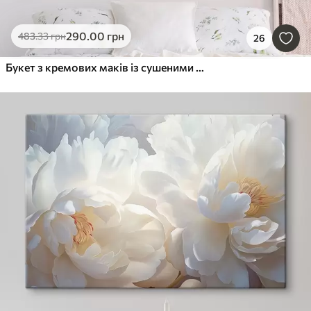
290
.00
грн
483
.33
грн
26
Букет з кремових маків із сушеними стеблами пшениці