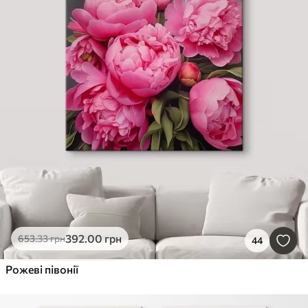
392
.00
грн
653
.33
грн
44
Рожеві півонії