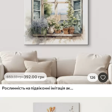
392
.00
грн
653
.33
грн
126
Рослинність на підвіконні імітація акварелі