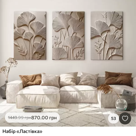
870
.00
грн
1449
.99
грн
53
Набір «Ластівка»