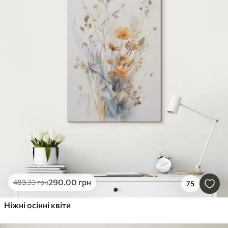
290
.00
грн
483
.33
грн
75
Ніжні осінні квіти