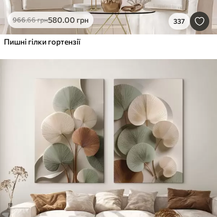
580
.00
грн
966
.66
грн
337
Пишні гілки гортензії