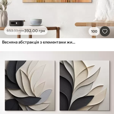
392
.00
грн
653
.33
грн
100
Весняна абстракція з елементами живопису