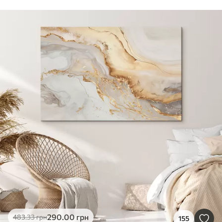
290
.00
грн
483
.33
грн
155