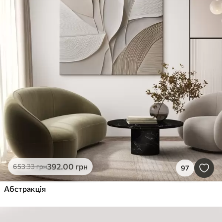
392
.00
грн
653
.33
грн
97
Абстракція