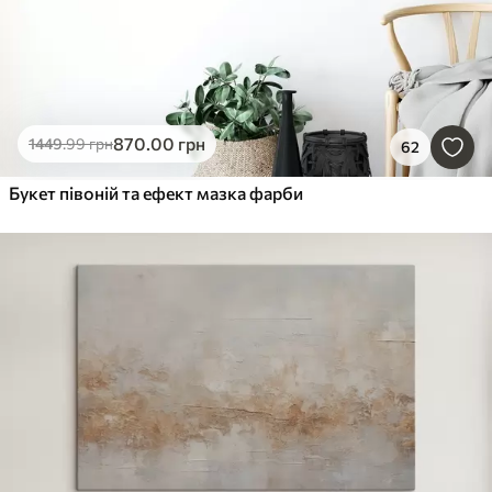
870
.00
грн
1449
.99
грн
62
Букет півоній та ефект мазка фарби