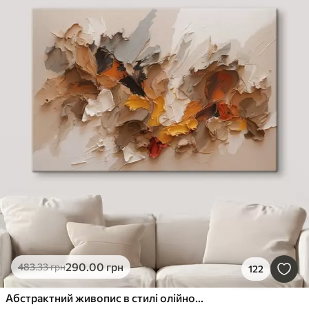
290
.00
грн
483
.33
грн
122
Абстрактний живопис в стилі олійного живопису