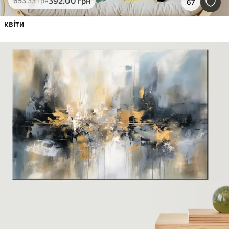
392
.00
грн
653
.33
грн
67
квіти