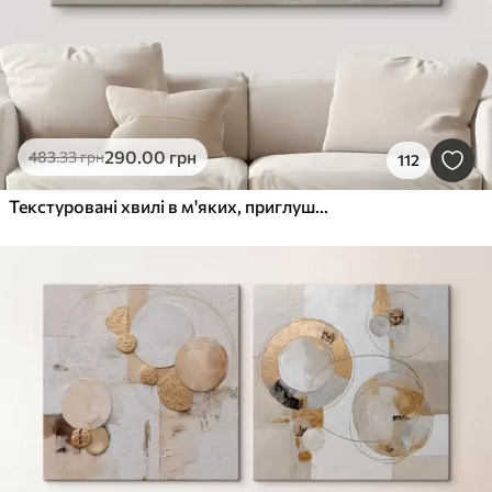
290
.00
грн
483
.33
грн
112
Текстуровані хвилі в м'яких, приглушених тонах