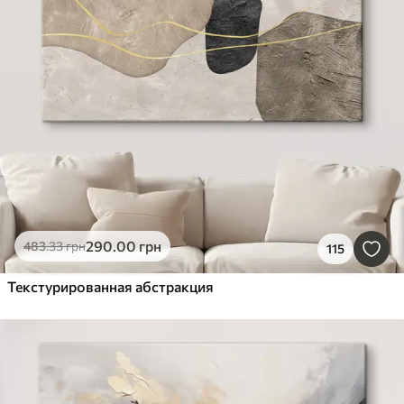
290
.00
грн
483
.33
грн
115
Текстурированная абстракция