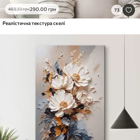
290
.00
грн
483
.33
грн
73
Реалістична текстура скелі