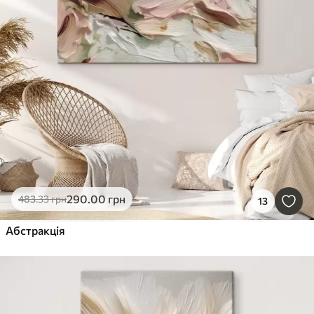
290
.00
грн
483
.33
грн
13
Абстракція