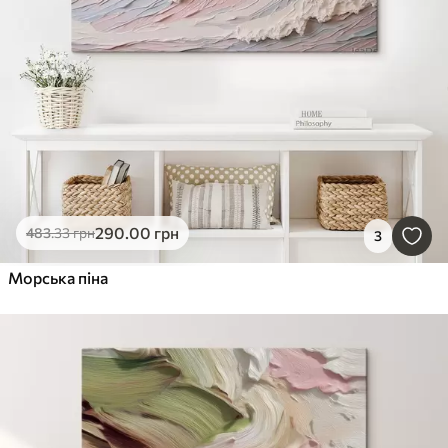
290
.00
грн
483
.33
грн
3
Морська піна