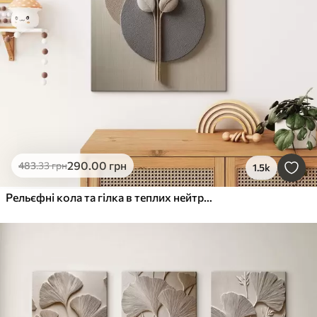
290
.00
грн
483
.33
грн
1.5k
Рельєфні кола та гілка в теплих нейтральних тонах