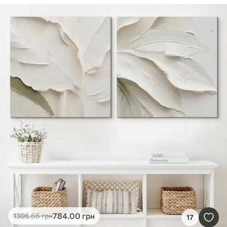
784
.00
грн
1306
.66
грн
17