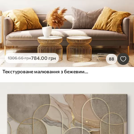
784
.00
грн
1306
.66
грн
88
Текстуроване малювання з бежевими та білими формами