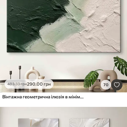
290
.00
грн
483
.33
грн
70
Вінтажна геометрична ілюзія в мінімалістичному стилі