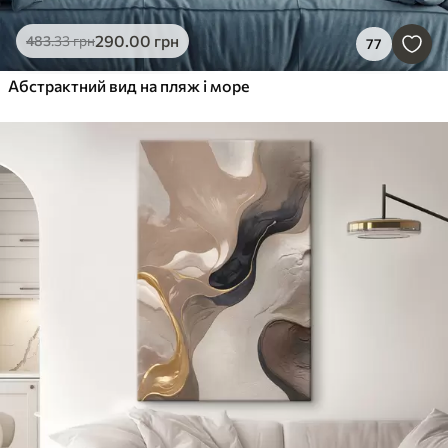
290
.00
грн
483
.33
грн
77
Абстрактний вид на пляж і море