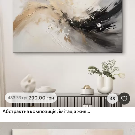
290
.00
грн
483
.33
грн
48
Абстрактна композиція, імітація живопису