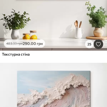
290
.00
грн
483
.33
грн
25
Текстурна стіна