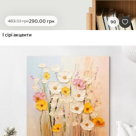
290
.00
грн
483
.33
грн
90
І сірі акценти