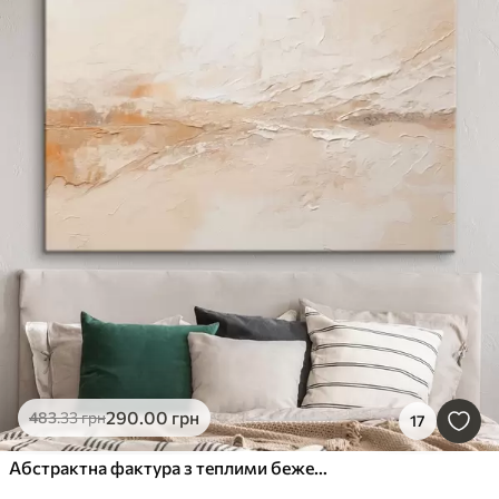
290
.00
грн
483
.33
грн
17
Абстрактна фактура з теплими бежевими мазками