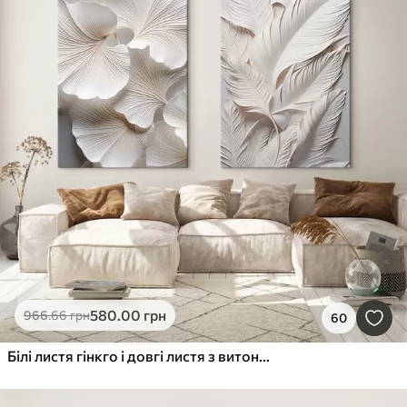
580
.00
грн
966
.66
грн
60
Білі листя гінкго і довгі листя з витонченими деталями, що створюють ефект текстури і багатошаровості, мінімалістичне мистецтво