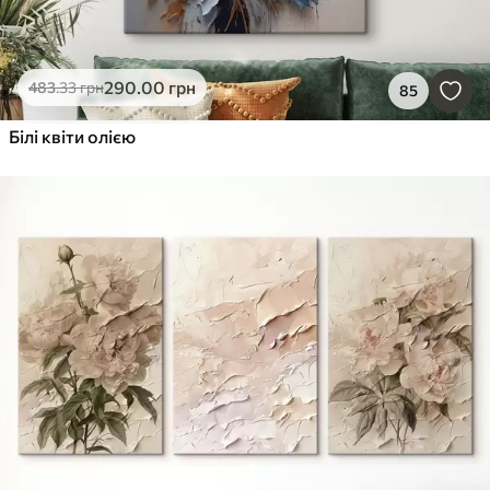
290
.00
грн
483
.33
грн
85
Білі квіти олією