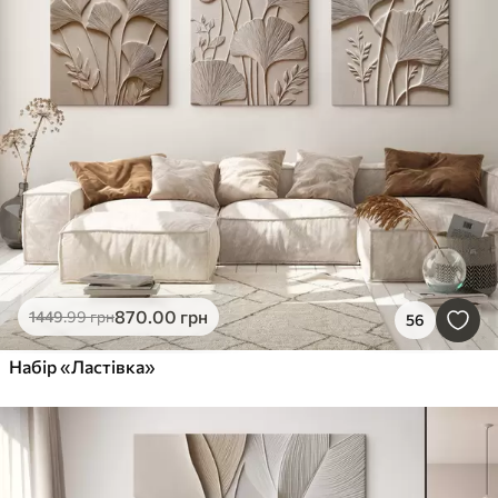
870
.00
грн
1449
.99
грн
56
Набір «Ластівка»