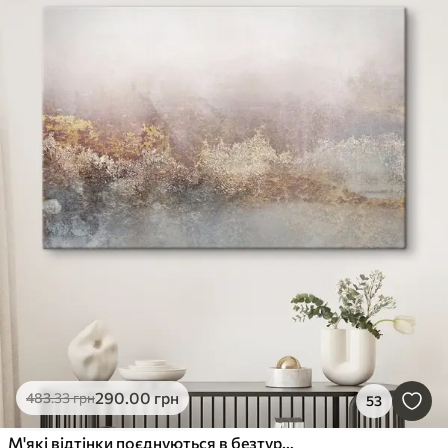
290
.00
грн
483
.33
грн
53
М'які відтінки поєднуються в безтурботній гармонії