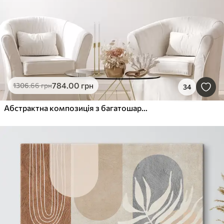
784
.00
грн
1306
.66
грн
34
Абстрактна композиція з багатошарового листя, вигнутих форм у чорному, білому та бежевому кольорах, фактурне мистецтво