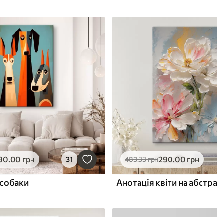
90
.00
грн
290
.00
грн
31
483
.33
грн
 собаки