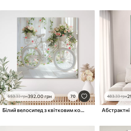
392
.00
грн
2
653
.33
грн
70
483
.33
грн
Білий велосипед з квітковим кошиком в стилі прованс
Абстрактні