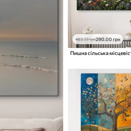
290
.00
грн
483
.33
грн