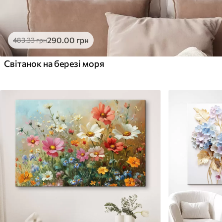
290
.00
грн
483
.33
грн
Світанок на березі моря