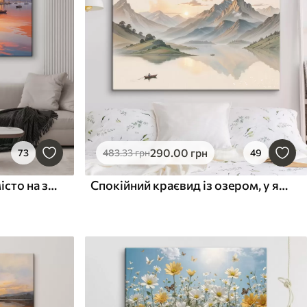
290
.00
грн
73
483
.33
грн
49
Італійське прибережне місто на заході сонця з барвистими будівлями вздовж набережної та човнами, що пливуть у спокійних водах
Спокійний краєвид із озером, у якому відображаються гори, на задньому плані з маленьким човном на спокійній воді