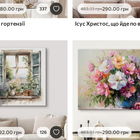
580
.00
грн
290
.00
грн
337
483
.33
грн
 гортензії
92
.00
грн
290
.00
грн
126
483
.33
грн