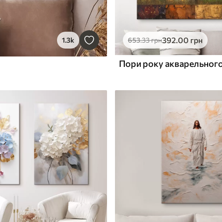
392
.00
грн
1.3k
653
.33
грн
Пори року акварельног