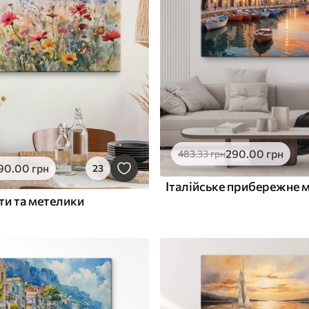
290
.00
грн
483
.33
грн
90
.00
грн
23
ти та метелики