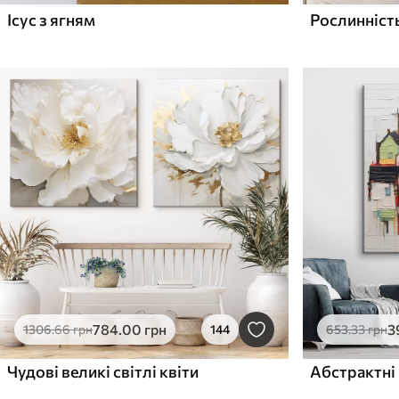
Ісус з ягням
784
.00
грн
3
1306
.66
грн
144
653
.33
грн
Чудові великі світлі квіти