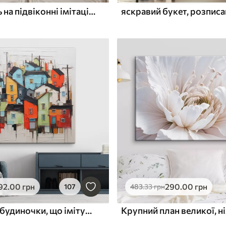
Рослинність на підвіконні імітація акварелі
92
.00
грн
290
.00
грн
107
483
.33
грн
Абстрактні будиночки, що імітують мазок пензля