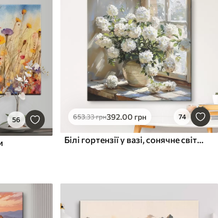
392
.00
грн
653
.33
грн
74
56
Білі гортензії у вазі, сонячне світло у вікні, картина маслом
и