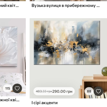
яскравий букет, розписаний квітами
Вузька вулиця в прибережному місті з білими будинками, червоними черепичними дахами та яскравими рожевими квітами
115
290
.00
грн
483
.33
грн
88
Крупний план великої, ніжної квітки пастельного кольору з м'якими пелюстками, що розпускаються
І сірі акценти