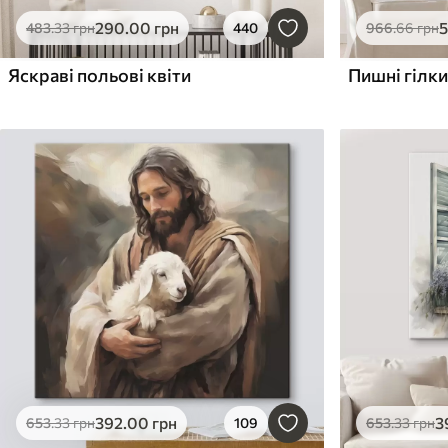
290
.00
грн
483
.33
грн
440
966
.66
грн
Яскраві польові квіти
Пишні гілки
392
.00
грн
3
653
.33
грн
109
653
.33
грн