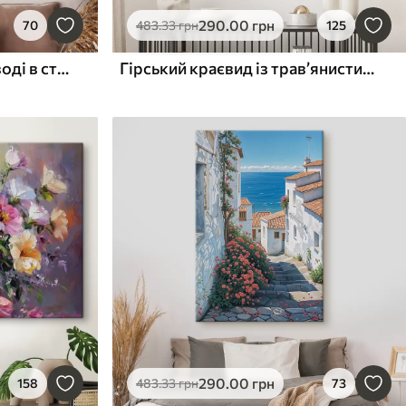
290
.00
грн
70
483
.33
грн
125
Ісус Христос, що йде по воді в стилі олійного живопису
Гірський краєвид із трав’янистим лугом на передньому плані, наповненим різнокольоровими польовими квітами
290
.00
грн
158
483
.33
грн
73