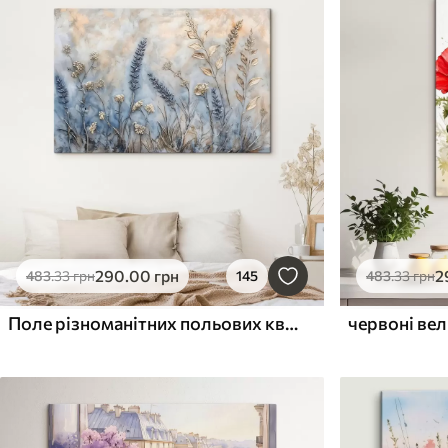
290
.00
грн
2
483
.33
грн
145
483
.33
грн
Поле різноманітних польових квітів та рослин у відтінках синього, білого та бежевого на м'якому, туманному тлі
червоні вел