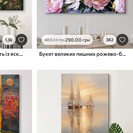
290
.00
грн
1.3k
483
.33
грн
382
Пишна сільська місцевість із яскравим лугом диких квітів, наповненим різнокольоровими квітами під хмарним небом
Букет великих пишних рожево-білих квітів півонії із зеленим листям на м’якому розмитому фоні