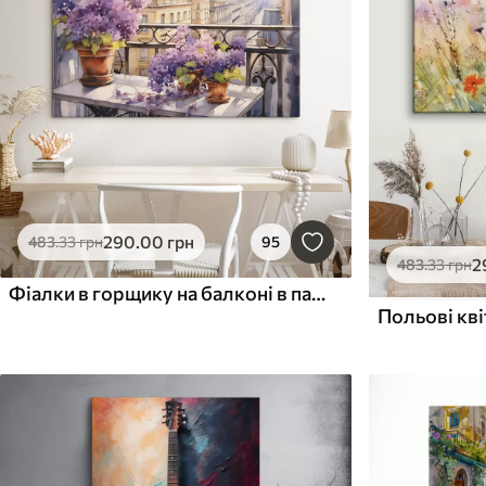
290
.00
грн
483
.33
грн
95
2
483
.33
грн
Фіалки в горщику на балконі в паризькій акварелі
Польові кві