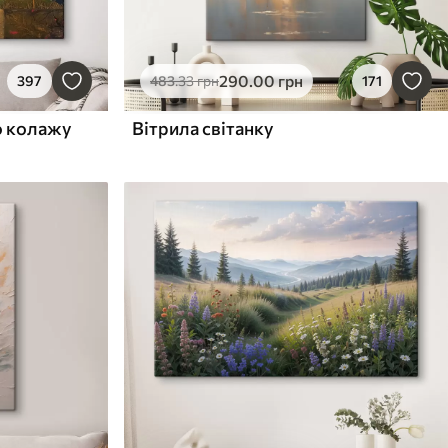
290
.00
грн
397
483
.33
грн
171
о колажу
Вітрила світанку