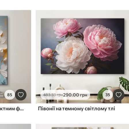
290
.00
грн
85
483
.33
грн
35
Анотація квіти на абстрактним фоном
Півонії на темному світлому тлі