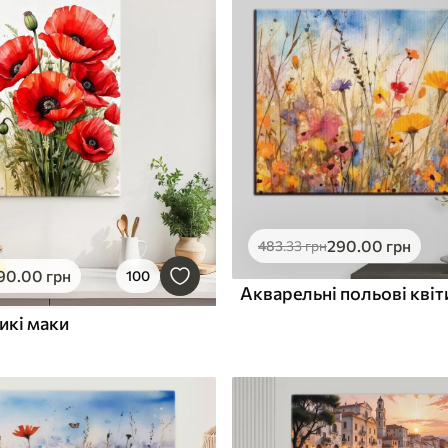
290
.00
грн
483
.33
грн
90
.00
грн
100
Акварельні польові квіт
икі маки