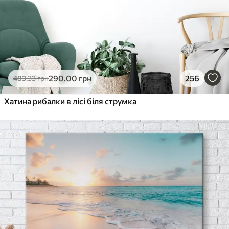
290
.00
грн
256
483
.33
грн
Хатина рибалки в лісі біля струмка