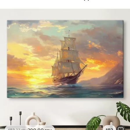
Стандарт
Від
290
.00
грн
✓
Яскраві, насичені кольори
✓
Стійкість до вицвітання
✓
Безпечне чорнило без запаху
✗
Поверхня з текстурою полотна
✗
Екологічний матеріал
Преміум
Від
363
.00
грн
✓
Яскраві, насичені кольори
✓
Стійкість до вицвітання
✓
Безпечне чорнило без запаху
✓
Поверхня з текстурою полотна
✗
Екологічний матеріал
Еко-Преміум
290
.00
грн
182
483
.33
грн