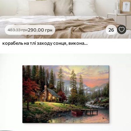
290
.00
грн
26
483
.33
грн
корабель на тлі заходу сонця, виконаний у техніці імпасто