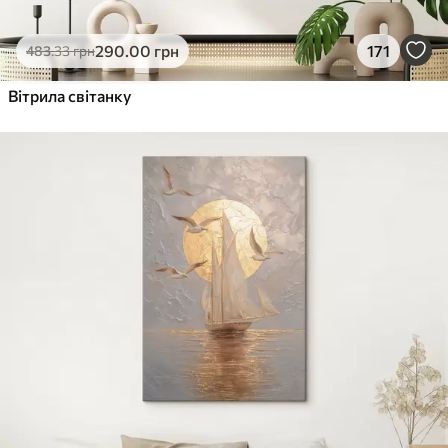
290
.00
грн
171
483
.33
грн
Вітрила світанку