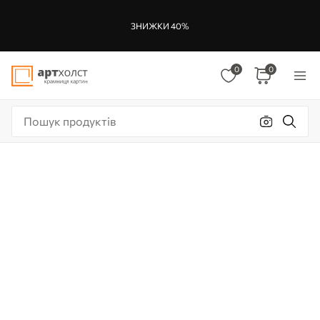
ЗНИЖКИ 40%
0
0