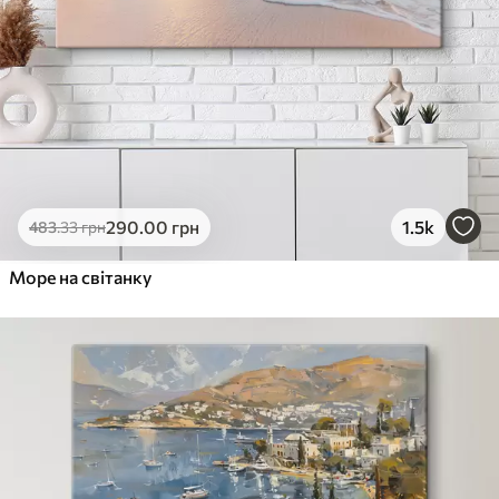
290
.00
грн
1.5k
483
.33
грн
Море на світанку