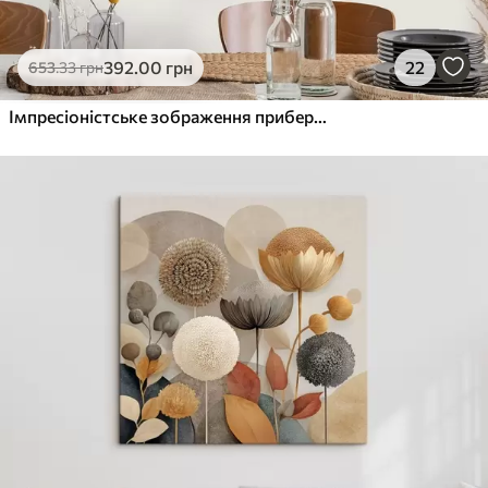
392
.00
грн
22
653
.33
грн
Імпресіоністське зображення прибережного селища з лимонним деревом