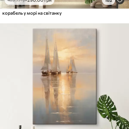
Від
455
.00
грн
✓
корабель у морі на світанку
Яскраві, насичені кольори
✓
Стійкість до вицвітання
✓
Безпечне чорнило без запаху
✓
Поверхня з текстурою полотна
✓
Екологічний матеріал