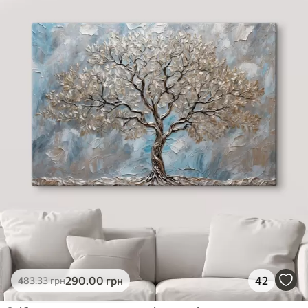
290
.00
грн
42
483
.33
грн