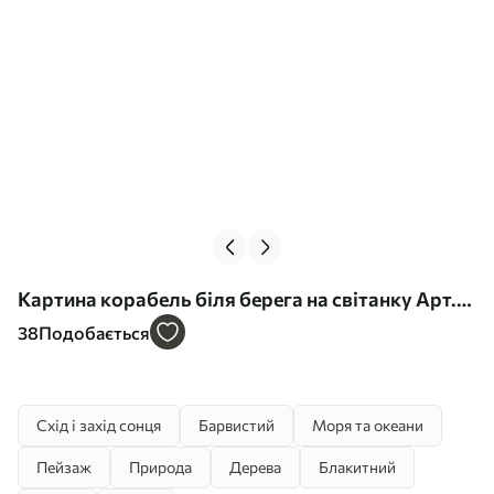
Картина корабель біля берега на світанку Арт.
s41626
38
Подобається
Схід і захід сонця
Барвистий
Моря та океани
Пейзаж
Природа
Дерева
Блакитний