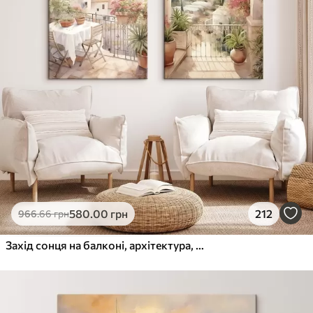
580
.00
грн
212
966
.66
грн
Захід сонця на балконі, архітектура, квітучі квіти, акварельний стиль, середземноморський