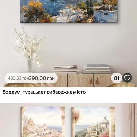
290
.00
грн
81
483
.33
грн
Бодрум, турецьке прибережне місто