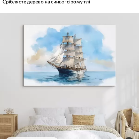
Сріблясте дерево на синьо-сірому тлі