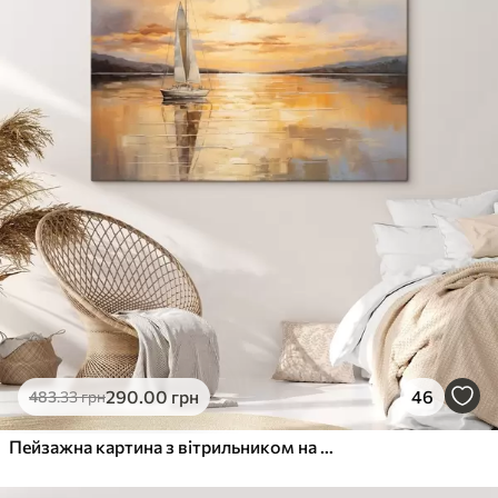
290
.00
грн
46
483
.33
грн
Пейзажна картина з вітрильником на тлі спокійного моря, помаранчево-жовтого неба, далеких гір