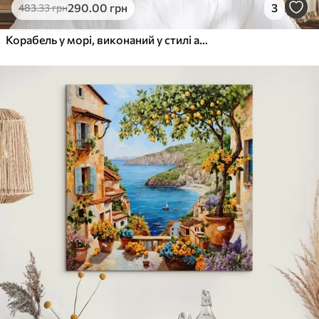
290
.00
грн
3
483
.33
грн
Корабель у морі, виконаний у стилі акварелі