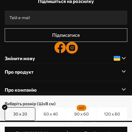
Підпишіться на розсилку
Підписатися
Змінити мову
Про продукт
Про компанію
Виберіть розмір (ШхВ см)
HIT
30 x 20
60 x 40
90 x 60
120 x 80
0800357223
Редагування дозволів на файли cookie
© 2011-2026 Art-holst. Усі права захищені. Власник: