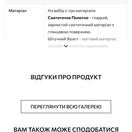
Матеріал
На вибір є три матеріали:
Синтетичне Полотно
- гладкий,
зернистий синтетичний матеріал з
глянцевою поверхнею.
Штучний Холст
- матовий матеріал,
схожий на полотна художників.
Еко-Холст
- високоякісне полотно зі
100% бавовни.
Автор
ART-HOLST
ВІДГУКИ ПРО ПРОДУКТ
Номер артикулу
s41626
Додатково
Можна додати лакове покриття.
ПЕРЕГЛЯНУТИ ВСЮ ГАЛЕРЕЮ
Доступні матеріали
ВАМ ТАКОЖ МОЖЕ СПОДОБАТИСЯ