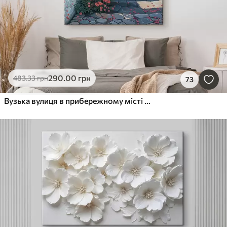
290
.00
грн
483
.33
грн
73
Вузька вулиця в прибережному місті з білими будинками, червоними черепичними дахами та яскравими рожевими квітами