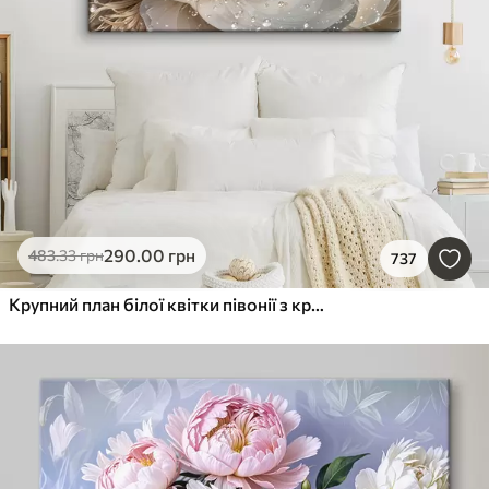
290
.00
грн
483
.33
грн
737
Крупний план білої квітки півонії з крапельками води на пелюстках на розмитому фоні