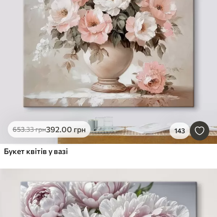
392
.00
грн
653
.33
грн
143
Букет квітів у вазі