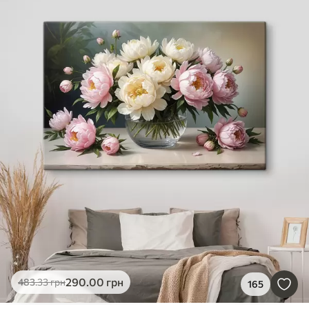
290
.00
грн
483
.33
грн
165