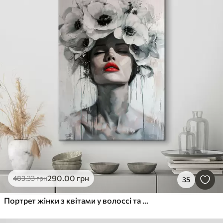
290
.00
грн
483
.33
грн
35
Портрет жінки з квітами у волоссі та червоними губами