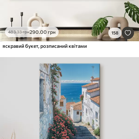
290
.00
грн
483
.33
грн
158
яскравий букет, розписаний квітами