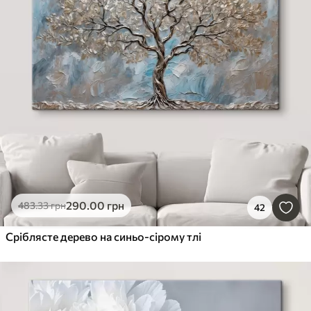
290
.00
грн
483
.33
грн
42
Сріблясте дерево на синьо-сірому тлі