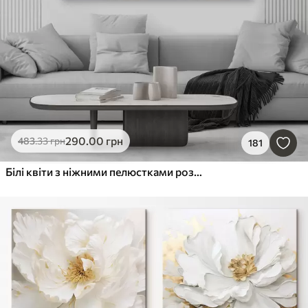
290
.00
грн
483
.33
грн
181
Білі квіти з ніжними пелюстками розташовані в красивому квітковому візерунку на світлому фоні