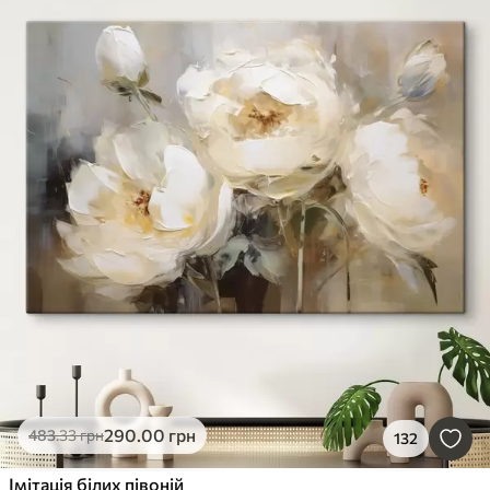
290
.00
грн
483
.33
грн
132
Імітація білих півоній