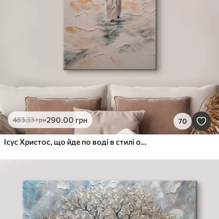
290
.00
грн
483
.33
грн
70
Ісус Христос, що йде по воді в стилі олійного живопису