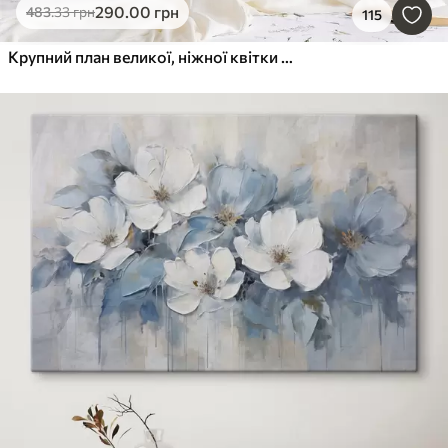
290
.00
грн
483
.33
грн
115
Крупний план великої, ніжної квітки пастельного кольору з м'якими пелюстками, що розпускаються