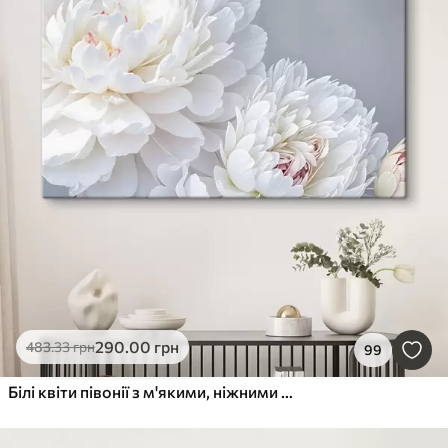
290
.00
грн
483
.33
грн
99
Білі квіти півонії з м'якими, ніжними пелюстками на світло-сірому тлі