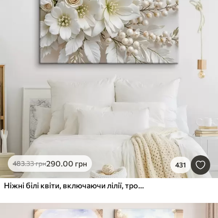
290
.00
грн
483
.33
грн
431
Ніжні білі квіти, включаючи лілії, троянди та інші квіти з м'якими, оксамитовими пелюстками