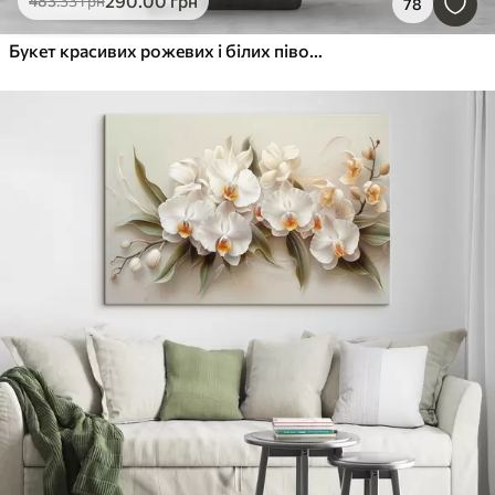
290
.00
грн
483
.33
грн
78
Букет красивих рожевих і білих півоній у скляній вазі, розташованих на дерев'яній поверхні