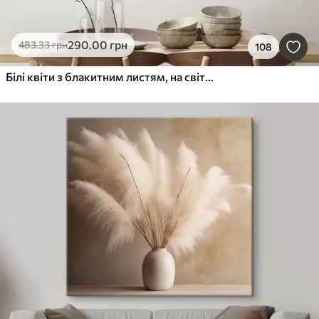
290
.00
грн
483
.33
грн
108
Білі квіти з блакитним листям, на світло-бежевому тлі, з видимими мазками пензля