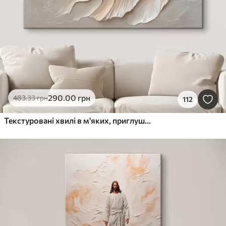
290
.00
грн
483
.33
грн
112
Текстуровані хвилі в м'яких, приглушених тонах