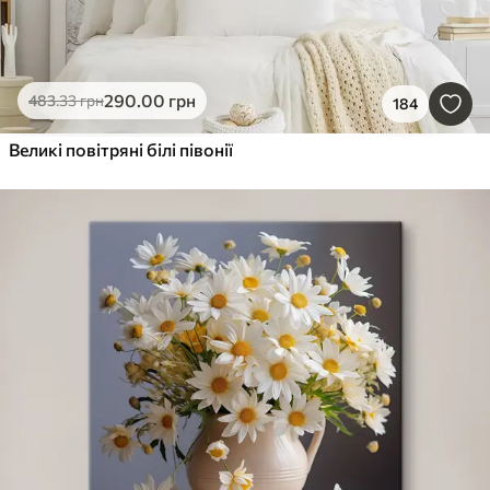
290
.00
грн
483
.33
грн
184
Великі повітряні білі півонії