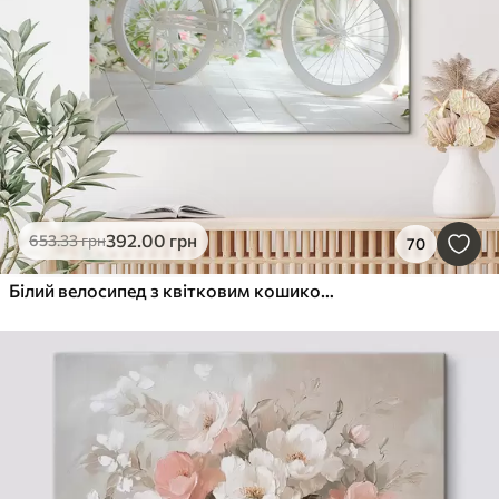
392
.00
грн
653
.33
грн
70
Білий велосипед з квітковим кошиком в стилі прованс