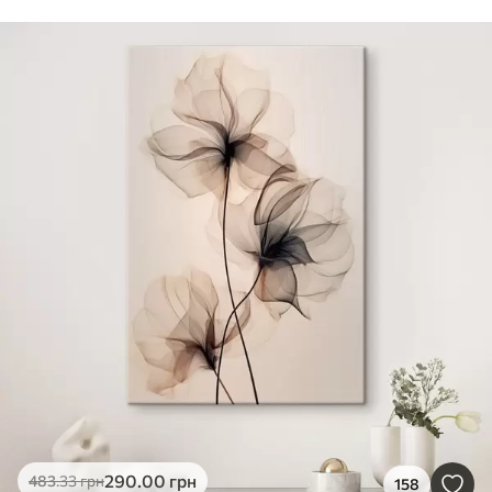
290
.00
грн
483
.33
грн
158