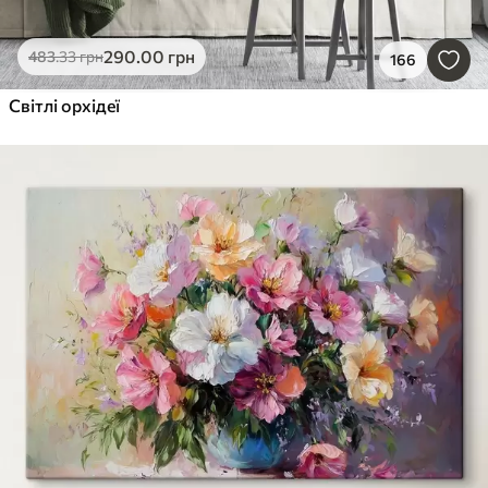
290
.00
грн
483
.33
грн
166
Світлі орхідеї