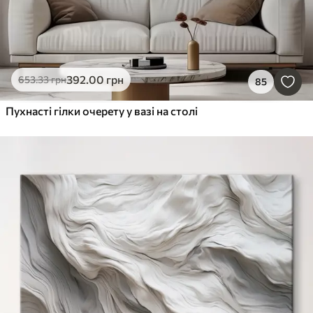
392
.00
грн
653
.33
грн
85
Пухнасті гілки очерету у вазі на столі