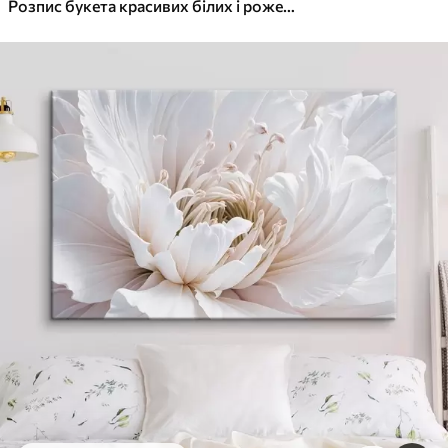
Розпис букета красивих білих і рожевих півоній у скляній вазі на дерев'яному столі