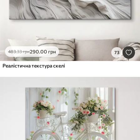
290
.00
грн
483
.33
грн
73
Реалістична текстура скелі