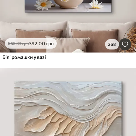
392
.00
грн
653
.33
грн
268
Білі ромашки у вазі