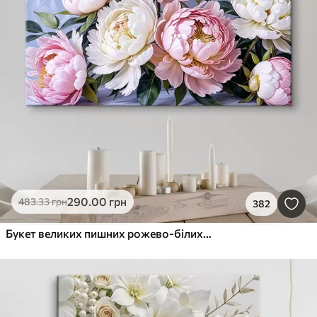
290
.00
грн
483
.33
грн
382
Букет великих пишних рожево-білих квітів півонії із зеленим листям на м’якому розмитому фоні