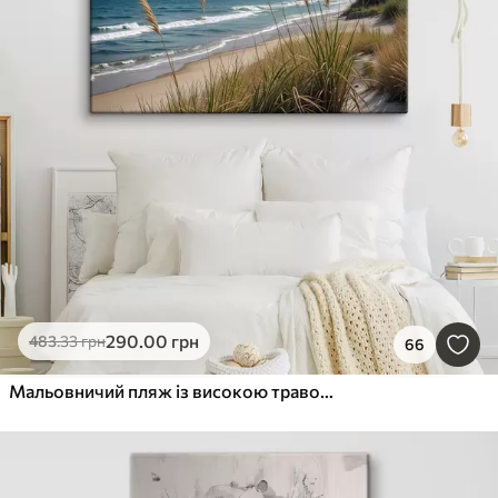
290
.00
грн
483
.33
грн
66
Мальовничий пляж із високою травою, що гойдається на вітрі, з видом на океан із розбіжними хвилями та хмарним небом