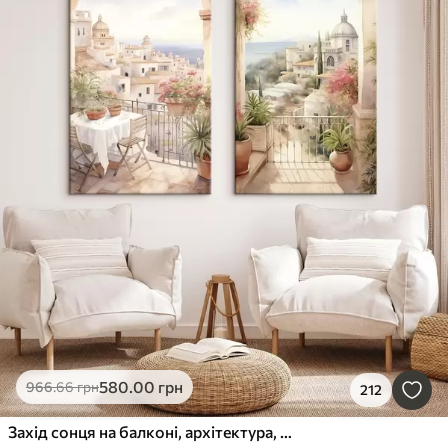
580
.00
грн
966
.66
грн
212
Захід сонця на балконі, архітектура, квітучі квіти, акварельний стиль, середземноморський