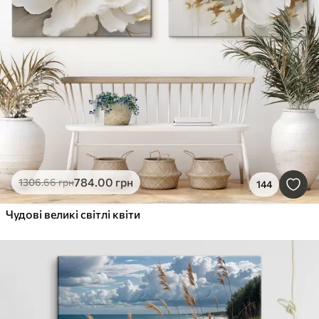
784
.00
грн
1306
.66
грн
144
Чудові великі світлі квіти