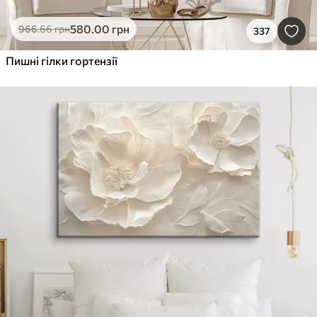
580
.00
грн
966
.66
грн
337
Пишні гілки гортензії