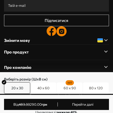
Підписатися
Змінити мову
Про продукт
Про компанію
Виберіть розмір (ШхВ см)
HIT
20 x 30
40 x 60
60 x 90
80 x 120
0800357223
Редагування дозволів на файли cookie
© 2011-2026 Art-holst. Усі права захищені. Власник:
від
483
.33
290
.00
грн
Перейти далі
ТОВ “КЛЄВЄР”. Код ЄДРПОУ: 31780602.
Ціна вказана зі
знижкою 40%
.