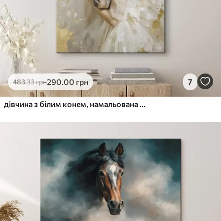
290
.00
грн
7
483
.33
грн
дівчина з білим конем, намальована в манері олійного живопису