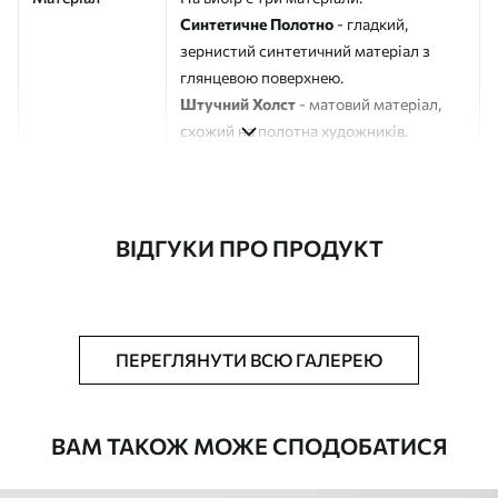
Синтетичне Полотно
- гладкий,
зернистий синтетичний матеріал з
глянцевою поверхнею.
Штучний Холст
- матовий матеріал,
схожий на полотна художників.
Еко-Холст
- високоякісне полотно зі
100% бавовни.
Автор
ART-HOLST
ВІДГУКИ ПРО ПРОДУКТ
Номер артикулу
s43436
Додатково
Можна додати лакове покриття.
ПЕРЕГЛЯНУТИ ВСЮ ГАЛЕРЕЮ
Доступні матеріали
ВАМ ТАКОЖ МОЖЕ СПОДОБАТИСЯ
Стандарт
Від
290
.00
грн