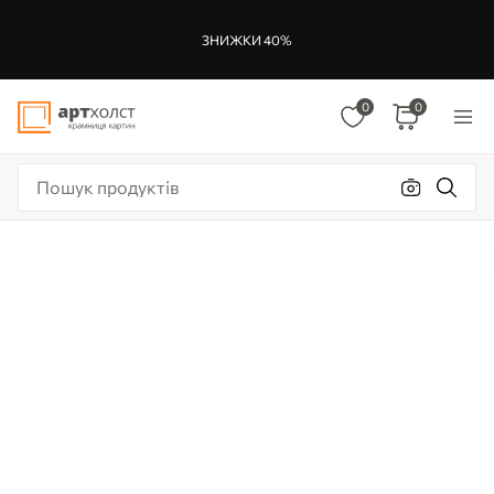
ЗНИЖКИ 40%
0
0