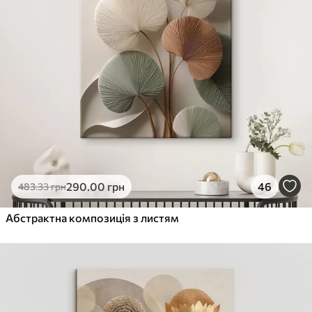
290
.00
грн
46
483
.33
грн
Абстрактна композиція з листям