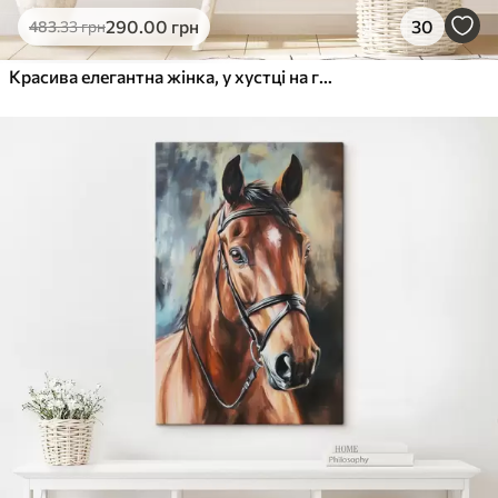
290
.00
грн
30
483
.33
грн
Красива елегантна жінка, у хустці на голові