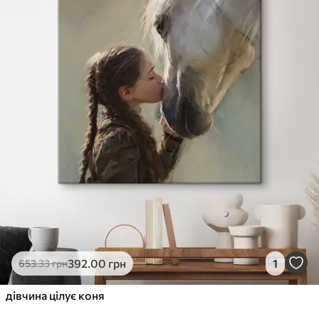
392
.00
грн
1
653
.33
грн
дівчина цілує коня