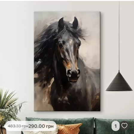
290
.00
грн
1
483
.33
грн