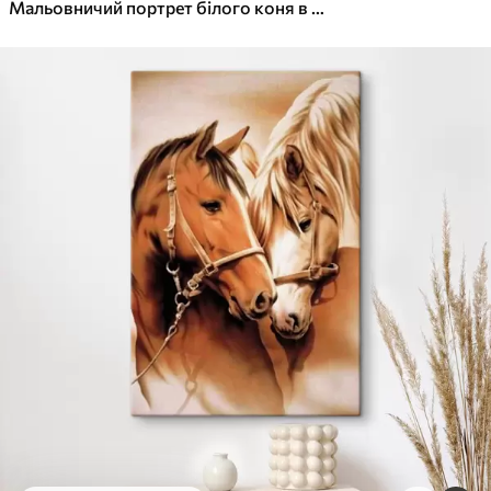
✓
Яскраві, насичені кольори
Мальовничий портрет білого коня в русі
✓
Стійкість до вицвітання
✓
Безпечне чорнило без запаху
✓
Поверхня з текстурою полотна
✓
Екологічний матеріал