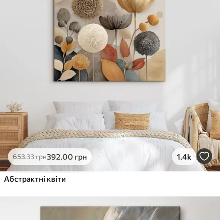
392
.00
грн
1.4k
653
.33
грн
Абстрактні квіти