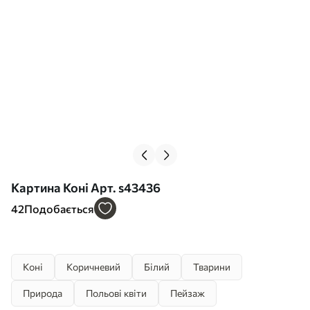
Картина Коні Арт. s43436
42
Подобається
Коні
Коричневий
Білий
Тварини
Природа
Польові квіти
Пейзаж