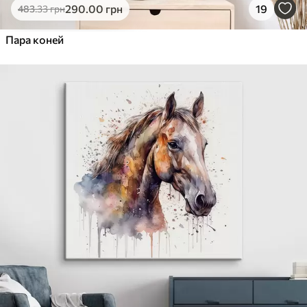
290
.00
грн
19
483
.33
грн
Пара коней