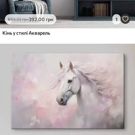
392
.00
грн
1
653
.33
грн
Кінь у стилі Акварель