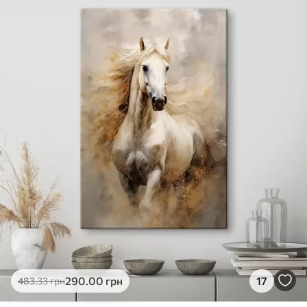
✓
Яскраві, насичені кольори
✓
Стійкість до вицвітання
✓
Безпечне чорнило без запаху
✗
Поверхня з текстурою полотна
✗
Екологічний матеріал
Преміум
Від
363
.00
грн
✓
Яскраві, насичені кольори
✓
Стійкість до вицвітання
✓
Безпечне чорнило без запаху
✓
Поверхня з текстурою полотна
✗
Екологічний матеріал
Еко-Преміум
290
.00
грн
17
483
.33
грн
Від
455
.00
грн