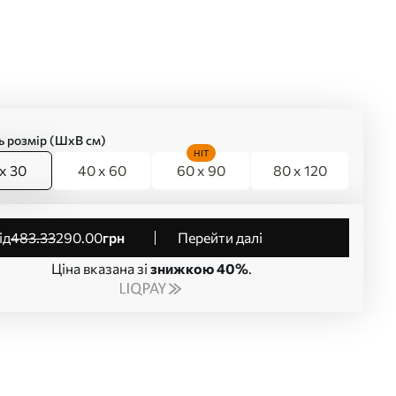
ь розмір (ШхВ см)
HIT
x 30
40 x 60
60 x 90
80 x 120
від
483
.33
290
.00
грн
Перейти далі
Ціна вказана зі
знижкою 40%
.