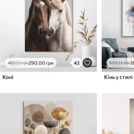
Поверхня з текстурою
Поверхня з текстуро
✗
✓
полотна
полотна
✗
✗
Екологічний матеріал
Екологічний матеріа
290
.00
грн
42
3
483
.33
грн
653
.33
грн
Коні
Кінь у стил