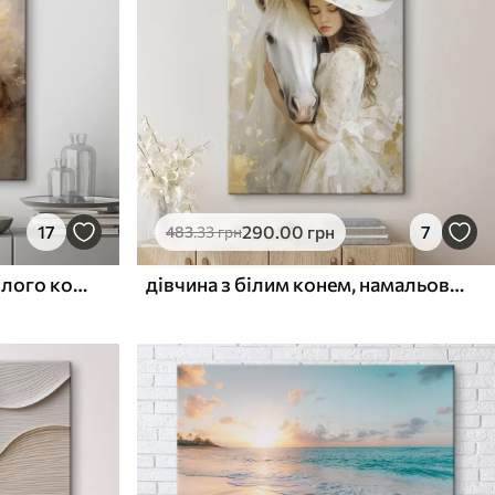
17
290
.00
грн
7
483
.33
грн
Мальовничий портрет білого коня в русі
дівчина з білим конем, намальована в манері олійного живопису