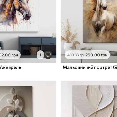
ю
Поверхня з текстурою
✓
полотна
✓
л
Екологічний матеріал
92
.00
грн
1
290
.00
грн
483
.33
грн
і Акварель