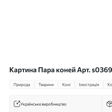
Картина Пара коней Арт. s036
Природа
Тварини
Коні
Ілюстрація
Ко
Українське виробництво