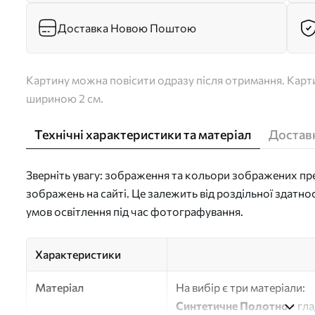
Доставка Новою Поштою
Картину можна повісити одразу після отримання. Карти
шириною 2 см.
Технічні характеристики та матеріал
Доставк
Зверніть увагу: зображення та кольори зображених пре
зображень на сайті. Це залежить від роздільної здатно
умов освітлення під час фотографування.
Характеристики
Матеріал
На вибір є три матеріали:
Синтетичне Полотно
- гл