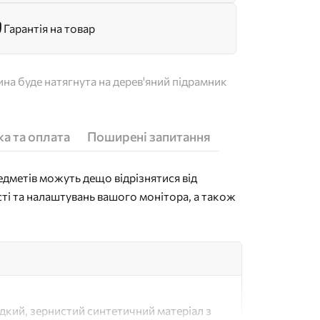
Гарантія на товар
на буде натягнута на дерев'яний підрамник
а та оплата
Поширені запитання
дметів можуть дещо відрізнятися від
сті та налаштувань вашого монітора, а також
адкий, зернистий синтетичний матеріал з