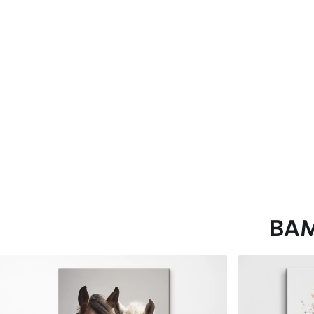
глянцевою поверхнею.
Штучний Холст
- матовий
Еко-Холст
- високоякісне
Автор
ART-HOLST
Номер артикулу
s03697
Додатково
Можна додати лакове пок
Доступні матеріали
ВА
Стандарт
Преміум
Від
290
.00
грн
Від
363
.00
грн
✓
✓
Яскраві, насичені кольори
Яскраві, насичені ко
✓
✓
Стійкість до вицвітання
Стійкість до вицвіта
✓
✓
Безпечне чорнило без запаху
Безпечне чорнило бе