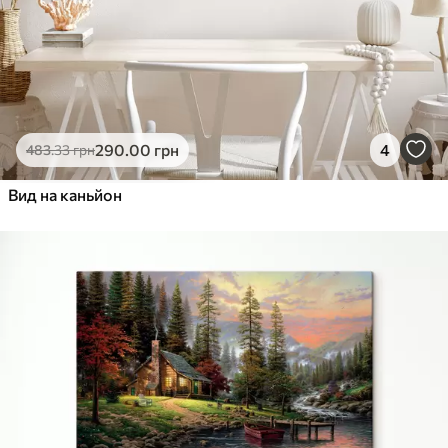
290
.00
грн
4
483
.33
грн
Вид на каньйон