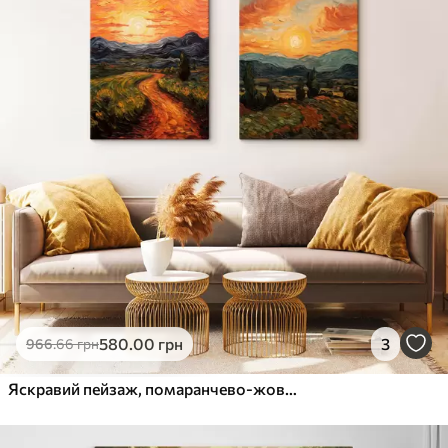
580
.00
грн
3
966
.66
грн
Яскравий пейзаж, помаранчево-жовте небо з сонцем, стилізована текстурована ілюстрація