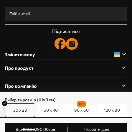
Підписатися
Змінити мову
Про продукт
Про компанію
Виберіть розмір (ШхВ см)
HIT
30 x 20
60 x 40
90 x 60
120 x 80
0800357223
Редагування дозволів на файли cookie
© 2011-2026 Art-holst. Усі права захищені. Власник:
від
483
.33
290
.00
грн
Перейти далі