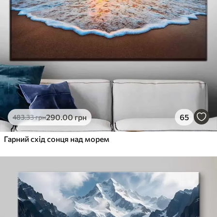
290
.00
грн
65
483
.33
грн
Гарний схід сонця над морем