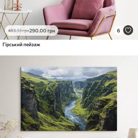
290
.00
грн
6
483
.33
грн
Гірський пейзаж