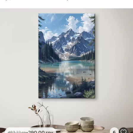
290
.00
грн
6
483
.33
грн