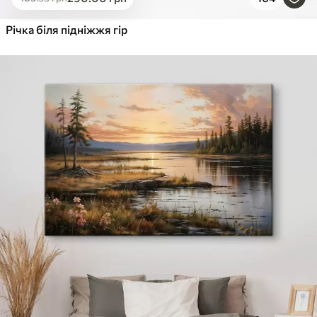
✓
Яскраві, насичені кольори
✓
Стійкість до вицвітання
Річка біля підніжжя гір
✓
Безпечне чорнило без запаху
✓
Поверхня з текстурою полотна
✓
Екологічний матеріал