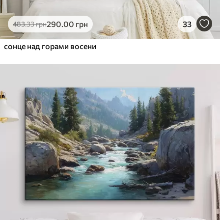
290
.00
грн
33
483
.33
грн
сонце над горами восени