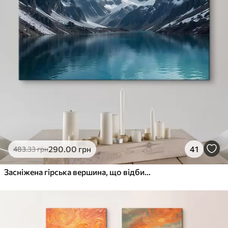
290
.00
грн
41
483
.33
грн
Засніжена гірська вершина, що відбивається в безтурботному бірюзовому озері, оточена скелястою місцевістю і драматичними хмарами