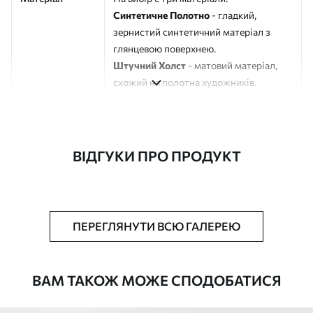
Синтетичне Полотно
- гладкий,
зернистий синтетичний матеріал з
глянцевою поверхнею.
Штучний Холст
- матовий матеріал,
схожий на полотна художників.
Еко-Холст
- високоякісне полотно зі
100% бавовни.
Автор
ART-HOLST
ВІДГУКИ ПРО ПРОДУКТ
Номер артикулу
s43317
Додатково
Можна додати лакове покриття.
ПЕРЕГЛЯНУТИ ВСЮ ГАЛЕРЕЮ
Доступні матеріали
ВАМ ТАКОЖ МОЖЕ СПОДОБАТИСЯ
Стандарт
Від
290
.00
грн