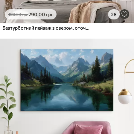
290
.00
грн
28
483
.33
грн
Безтурботний пейзаж з озером, оточеним соснами, що віддзеркалює теплі кольори західного неба