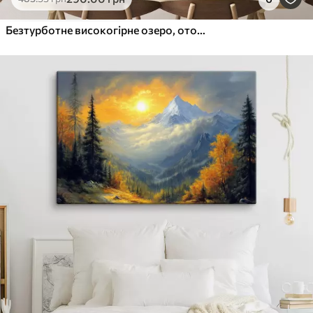
Безтурботне високогірне озеро, оточене величними засніженими горами, з густим лісом і хмарним небом