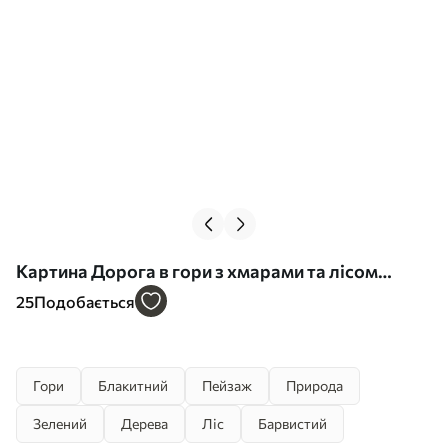
Картина Дорога в гори з хмарами та лісом
навколо Арт. s43317
25
Подобається
Гори
Блакитний
Пейзаж
Природа
Зелений
Дерева
Ліс
Барвистий