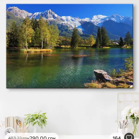
✓
Яскраві, насичені кольори
✓
Стійкість до вицвітання
✓
Безпечне чорнило без запаху
✗
Поверхня з текстурою полотна
✗
Екологічний матеріал
Преміум
Від
363
.00
грн
✓
Яскраві, насичені кольори
✓
Стійкість до вицвітання
✓
Безпечне чорнило без запаху
✓
Поверхня з текстурою полотна
✗
Екологічний матеріал
Еко-Преміум
Від
455
.00
грн
290
.00
грн
164
483
.33
грн