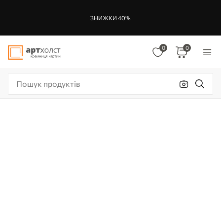
ЗНИЖКИ 40%
0
0