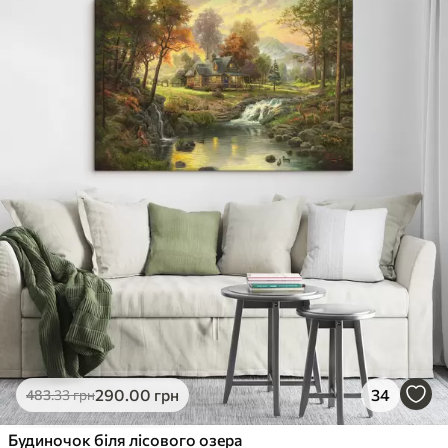
290
.00
грн
34
483
.33
грн
Будиночок біля лісового озера