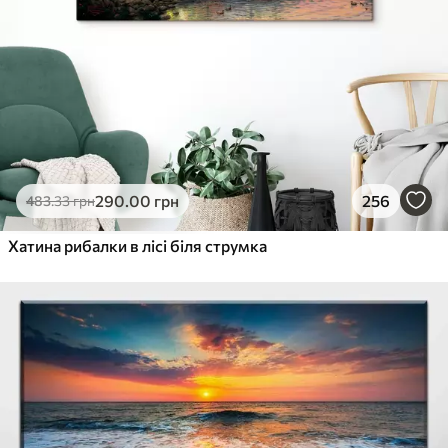
290
.00
грн
256
483
.33
грн
Хатина рибалки в лісі біля струмка