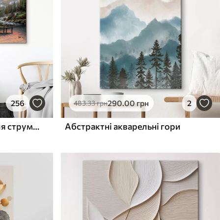
256
290
.00
грн
2
483
.33
грн
Хатина рибалки в лісі біля струмка
Абстрактні акварельні гори