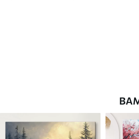
глянцевою поверхнею.
Штучний Холст
- матовий
Еко-Холст
- високоякісне
Автор
ART-HOLST
Номер артикулу
s42020
Додатково
Можна додати лакове пок
Доступні матеріали
ВА
Стандарт
Преміум
Від
392
.00
грн
Від
490
.00
грн
✓
✓
Яскраві, насичені кольори
Яскраві, насичені ко
✓
✓
Стійкість до вицвітання
Стійкість до вицвіта
✓
✓
Безпечне чорнило без запаху
Безпечне чорнило бе