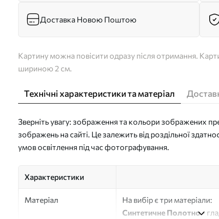
Доставка Новою Поштою
Картину можна повісити одразу після отримання. Карти
шириною 2 см.
Технічні характеристики та матеріал
Доставк
Зверніть увагу: зображення та кольори зображених пре
зображень на сайті. Це залежить від роздільної здатно
умов освітлення під час фотографування.
Характеристики
Матеріал
На вибір є три матеріали:
Синтетичне Полотно
- гл