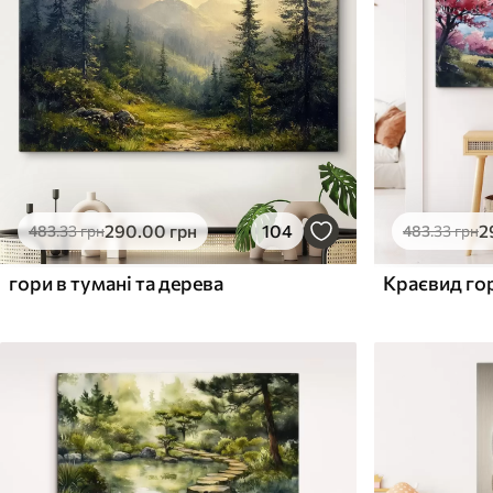
Поверхня з текстурою
Поверхня з текстуро
✗
✓
полотна
полотна
✗
✗
Екологічний матеріал
Екологічний матеріа
290
.00
грн
104
2
483
.33
грн
483
.33
грн
гори в тумані та дерева