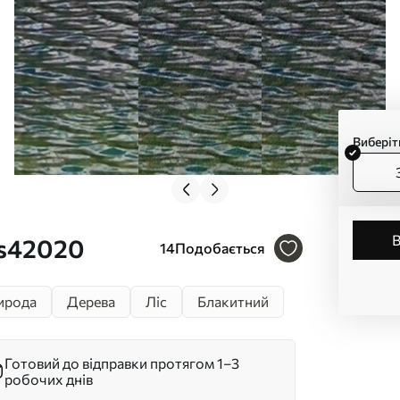
Виберіт
 s42020
14
Подобається
ирода
Дерева
Ліс
Блакитний
Готовий до відправки протягом 1–3
робочих днів