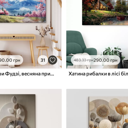
ю
Поверхня з текстурою
✓
полотна
✓
л
Екологічний матеріал
90
.00
грн
31
290
.00
грн
483
.33
грн
Краєвид гори Фудзі, весняна природа, вишневі дерева, японський