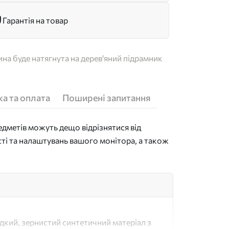
Гарантія на товар
на буде натягнута на дерев'яний підрамник
а та оплата
Поширені запитання
дметів можуть дещо відрізнятися від
сті та налаштувань вашого монітора, а також
адкий, зернистий синтетичний матеріал з