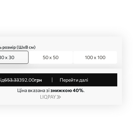
ь розмір (ШхВ см)
30 x 30
50 x 50
100 x 100
від
653
.33
392
.00
грн
Перейти далі
Ціна вказана зі
знижкою 40%
.