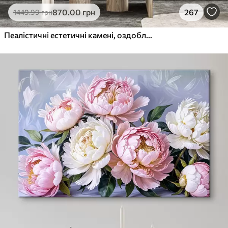
870
.00
грн
267
1449
.99
грн
Пеалістичні естетичні камені, оздоблення будинку, природне освітлення