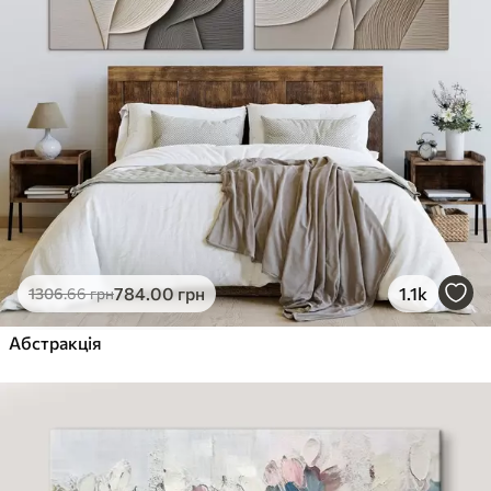
784
.00
грн
1.1k
1306
.66
грн
Абстракція