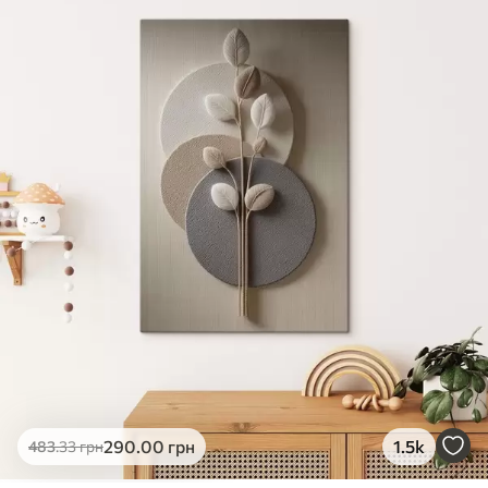
✓
Яскраві, насичені кольори
✓
Стійкість до вицвітання
✓
Безпечне чорнило без запаху
✗
Поверхня з текстурою полотна
✗
Екологічний матеріал
Преміум
Від
363
.00
грн
✓
Яскраві, насичені кольори
✓
Стійкість до вицвітання
✓
Безпечне чорнило без запаху
✓
Поверхня з текстурою полотна
✗
Екологічний матеріал
Еко-Преміум
290
.00
грн
1.5k
483
.33
грн
Від
455
.00
грн