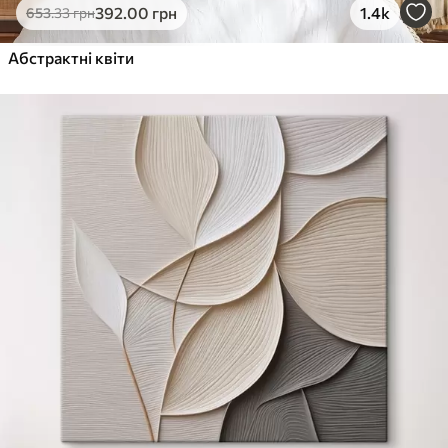
392
.00
грн
1.4k
653
.33
грн
Абстрактні квіти