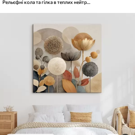
✓
Яскраві, насичені кольори
Рельєфні кола та гілка в теплих нейтральних тонах
✓
Стійкість до вицвітання
✓
Безпечне чорнило без запаху
✓
Поверхня з текстурою полотна
✓
Екологічний матеріал