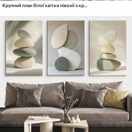
Крупний план білої квітки півонії з крапельками води на пелюстках на розмитому фоні