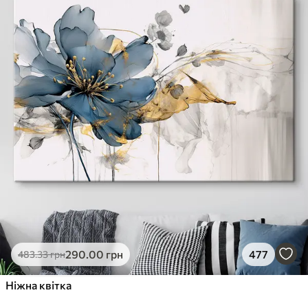
290
.00
грн
477
483
.33
грн
Ніжна квітка