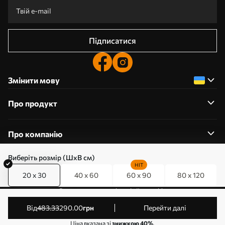
Підписатися
Змінити мову
Про продукт
Про компанію
Виберіть розмір (ШхВ см)
HIT
20 x 30
40 x 60
60 x 90
80 x 120
0800357223
Редагування дозволів на файли cookie
© 2011-2026 Art-holst. Усі права захищені. Власник:
від
483
.33
290
.00
грн
Перейти далі
ТОВ “КЛЄВЄР”. Код ЄДРПОУ: 31780602.
Ціна вказана зі
знижкою 40%
.