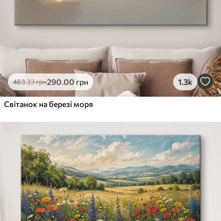
290
.00
грн
1.3k
483
.33
грн
Світанок на березі моря