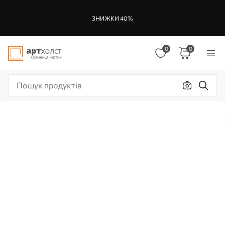
ЗНИЖКИ 40%
0
0