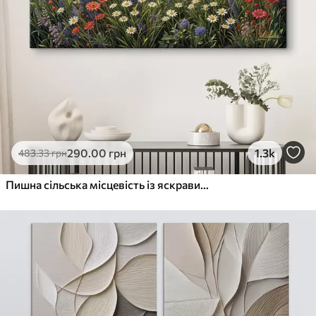
290
.00
грн
1.3k
483
.33
грн
Пишна сільська місцевість із яскравим лугом диких квітів, наповненим різнокольоровими квітами під хмарним небом