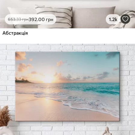
392
.00
грн
1.2k
653
.33
грн
Абстракція