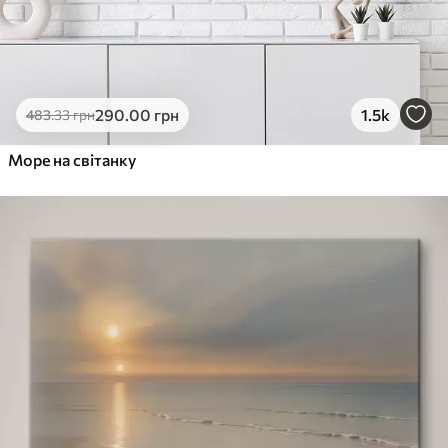
290
.00
грн
1.5k
483
.33
грн
Море на світанку