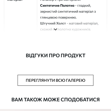
Синтетичне Полотно
- гладкий,
зернистий синтетичний матеріал з
глянцевою поверхнею.
Штучний Холст
- матовий матеріал,
схожий на полотна художників.
Еко-Холст
- високоякісне полотно зі
100% бавовни.
Автор
ART-HOLST
ВІДГУКИ ПРО ПРОДУКТ
Номер артикулу
s39587
Додатково
Можна додати лакове покриття.
ПЕРЕГЛЯНУТИ ВСЮ ГАЛЕРЕЮ
Доступні матеріали
ВАМ ТАКОЖ МОЖЕ СПОДОБАТИСЯ
Стандарт
Від
290
.00
грн