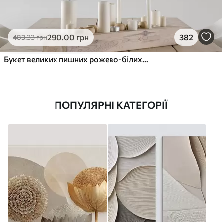
290
.00
грн
382
483
.33
грн
Букет великих пишних рожево-білих квітів півонії із зеленим листям на м’якому розмитому фоні
ПОПУЛЯРНІ КАТЕГОРІЇ