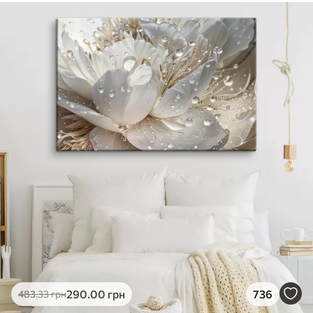
290
.00
грн
736
483
.33
грн