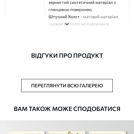
зернистий синтетичний матеріал з
глянцевою поверхнею.
Штучний Холст
- матовий матеріал,
схожий на полотна художників.
Еко-Холст
- високоякісне полотно зі
100% бавовни.
Автор
ART-HOLST
ВІДГУКИ ПРО ПРОДУКТ
Номер артикулу
s32802
Додатково
Можна додати лакове покриття.
ПЕРЕГЛЯНУТИ ВСЮ ГАЛЕРЕЮ
Доступні матеріали
ВАМ ТАКОЖ МОЖЕ СПОДОБАТИСЯ
Стандарт
Від
290
.00
грн
✓
Яскраві, насичені кольори