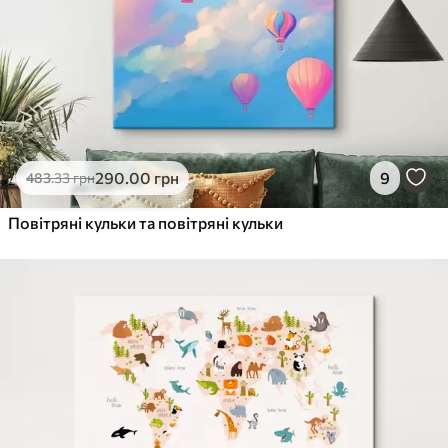
290
.00
грн
9
483
.33
грн
Повітряні кульки та повітряні кульки