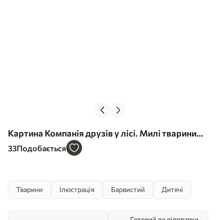
Картина Компанія друзів у лісі. Милі тварини
Арт. s32802
33
Подобається
Тварини
Ілюстрація
Барвистий
Дитячі
Готовий до відправки