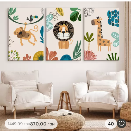
✓
Безпечне чорнило без запаху
✓
Поверхня з текстурою полотна
✓
Екологічний матеріал
870
.00
грн
40
1449
.99
грн