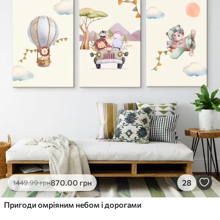
✓
Стійкість до вицвітання
✓
Безпечне чорнило без запаху
✗
Поверхня з текстурою полотна
✗
Екологічний матеріал
Преміум
Від
363
.00
грн
✓
Яскраві, насичені кольори
✓
Стійкість до вицвітання
✓
Безпечне чорнило без запаху
✓
Поверхня з текстурою полотна
✗
Екологічний матеріал
Еко-Преміум
870
.00
грн
28
1449
.99
грн
Від
455
.00
грн
✓
Пригоди омріяним небом і дорогами
Яскраві, насичені кольори
✓
Стійкість до вицвітання