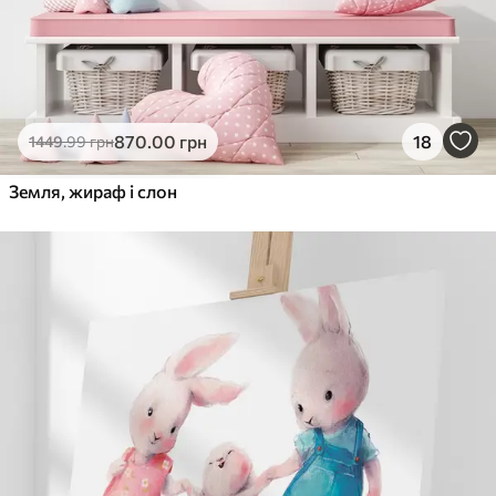
870
.00
грн
18
1449
.99
грн
Земля, жираф і слон