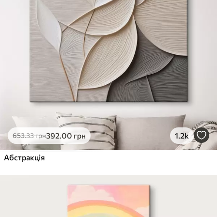
392
.00
грн
1.2k
653
.33
грн
Абстракція