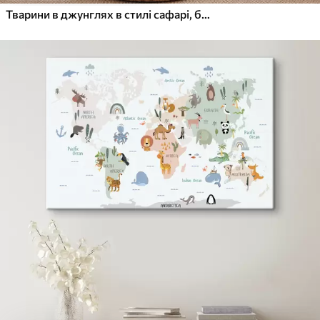
Тварини в джунглях в стилі сафарі, бохо: мавпа, лев, жираф