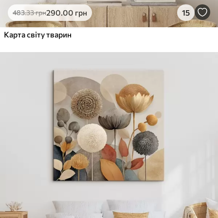
290
.00
грн
15
483
.33
грн
Карта світу тварин