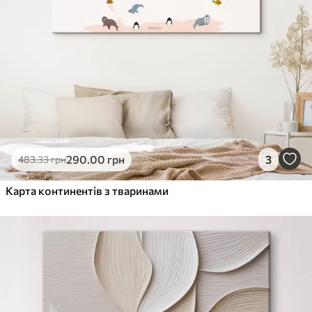
290
.00
грн
3
483
.33
грн
Карта континентів з тваринами