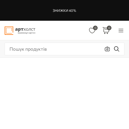
ЗНИЖКИ 40%
0
0