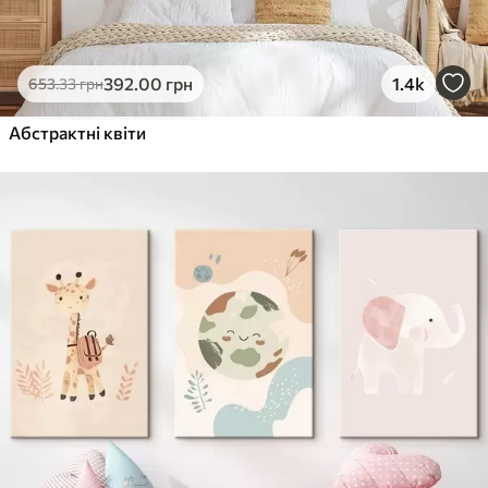
392
.00
грн
1.4k
653
.33
грн
Абстрактні квіти