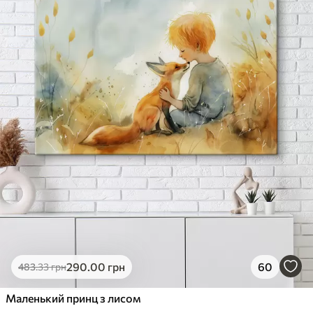
290
.00
грн
60
483
.33
грн
Маленький принц з лисом