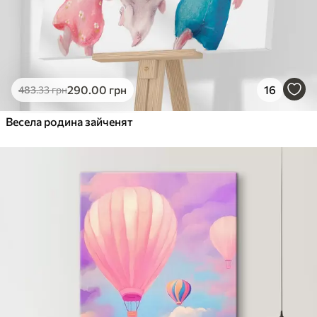
290
.00
грн
16
483
.33
грн
Весела родина зайченят