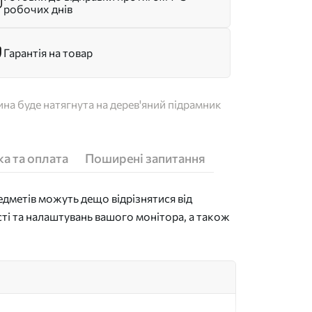
робочих днів
Гарантія на товар
на буде натягнута на дерев'яний підрамник
а та оплата
Поширені запитання
дметів можуть дещо відрізнятися від
сті та налаштувань вашого монітора, а також