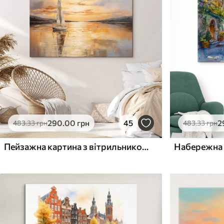
✓
✓
Безпечне чорнило без запаху
Безпечне чорнило бе
Поверхня з текстурою
Поверхня з текстуро
✗
✓
полотна
полотна
✗
✗
Екологічний матеріал
Екологічний матеріа
290
.00
грн
45
2
483
.33
грн
483
.33
грн
Пейзажна картина з вітрильником на тлі спокійного моря, помаранчево-жовтого неба, далеких гір
Набережна 