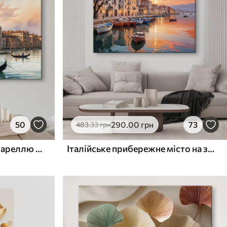
50
290
.00
грн
73
483
.33
грн
Мальовнича картина аквареллю мистецтва вид на Гранд-канал у Венеції, Італія
Італійське прибережне місто на заході сонця з барвистими будівлями вздовж набережної та човнами, що пливуть у спокійних водах