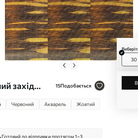
Виберіт
30 
ий захід
15
Подобається
ції, Італія,
а
Червоний
Акварель
Жовтий
Готовий до відправки протягом 1–3