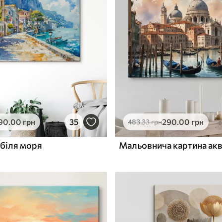
✓
з запаху
Безпечне чорнило без запаху
ю
Поверхня з текстурою
✓
полотна
✓
л
Екологічний матеріал
90
.00
грн
35
290
.00
грн
483
.33
грн
біля моря