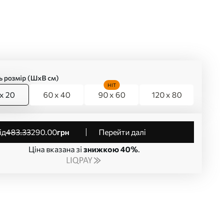
ь розмір (ШхВ см)
HIT
x 20
60 x 40
90 x 60
120 x 80
від
483
.33
290
.00
грн
Перейти далі
Ціна вказана зі
знижкою 40%
.