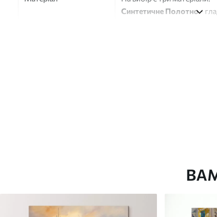
Синтетичне Полотно
- гл
глянцевою поверхнею.
Штучний Холст
- матовий
Еко-Холст
- високоякісне
Автор
ART-HOLST
Номер артикулу
s40027
Додатково
Можна додати лакове пок
Доступні матеріали
ВА
Стандарт
Преміум
Від
290
.00
грн
Від
363
.00
грн
✓
✓
Яскраві, насичені кольори
Яскраві, насичені ко
✓
✓
Стійкість до вицвітання
Стійкість до вицвіта