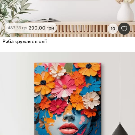
290
.00
грн
483
.33
грн
10
Риба кружляє в олії