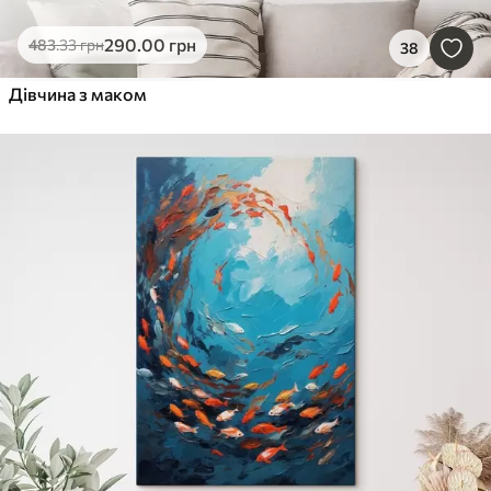
290
.00
грн
483
.33
грн
38
Дівчина з маком