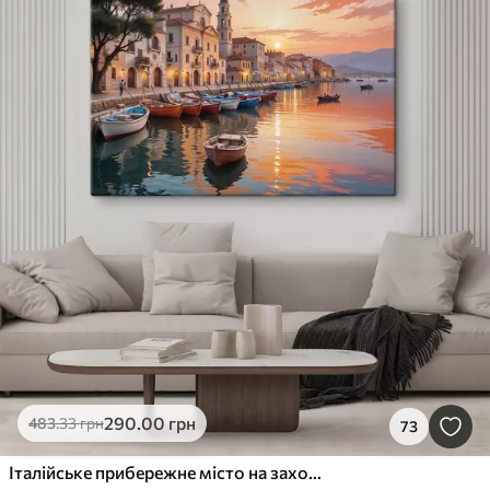
290
.00
грн
483
.33
грн
73
Італійське прибережне місто на заході сонця з барвистими будівлями вздовж набережної та човнами, що пливуть у спокійних водах