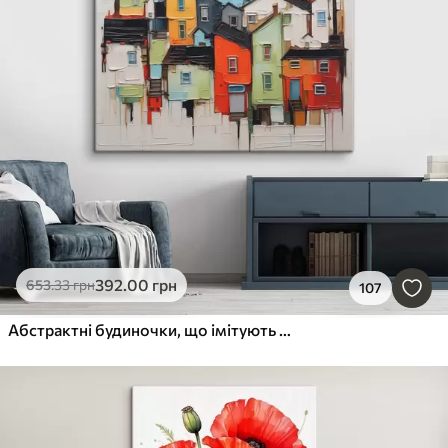
392
.00
грн
653
.33
грн
107
Абстрактні будиночки, що імітують мазок пензля