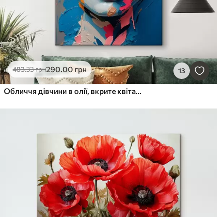
290
.00
грн
483
.33
грн
13
Обличчя дівчини в олії, вкрите квітами