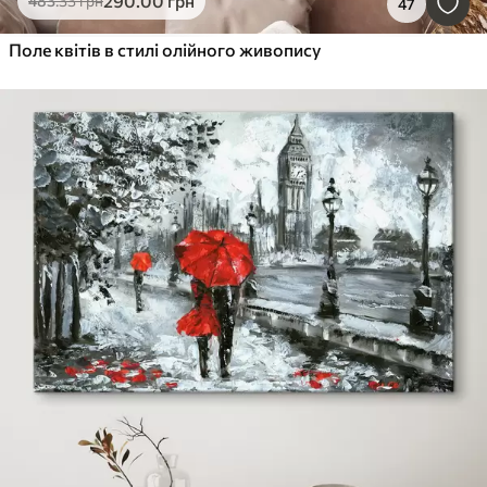
290
.00
грн
483
.33
грн
47
Поле квітів в стилі олійного живопису