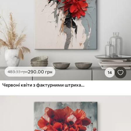
290
.00
грн
483
.33
грн
14
Червоні квіти з фактурними штрихами на світлому тлі