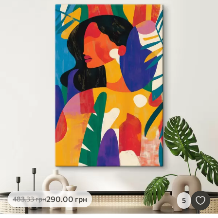
290
.00
грн
483
.33
грн
5