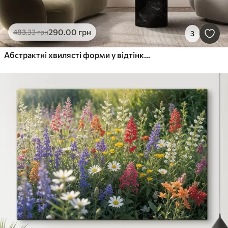
290
.00
грн
483
.33
грн
3
Абстрактні хвилясті форми у відтінках бордо та кремового, багатошарові текстури