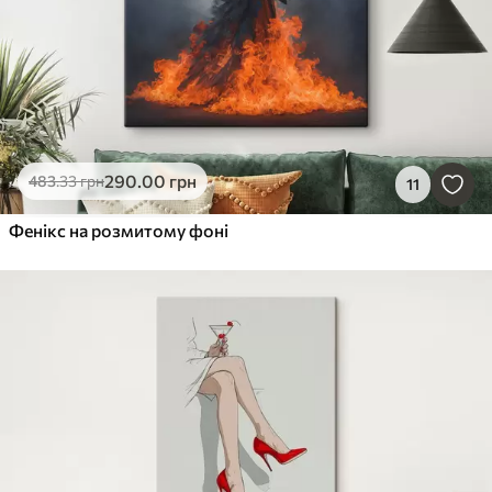
290
.00
грн
483
.33
грн
11
Фенікс на розмитому фоні