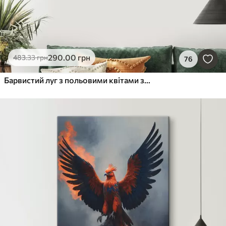
290
.00
грн
483
.33
грн
76
Барвистий луг з польовими квітами з різними квітами, включаючи ромашки, лаванду та червоні квіти