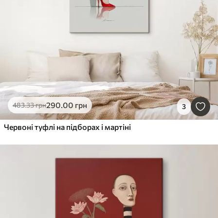
290
.00
грн
483
.33
грн
3
Червоні туфлі на підборах і мартіні