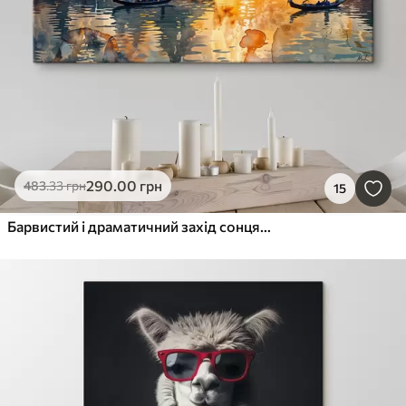
290
.00
грн
483
.33
грн
15
Барвистий і драматичний захід сонця над Гранд-каналом у Венеції, Італія, акварель