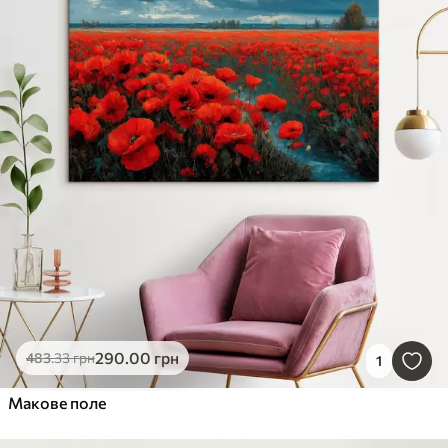
290
.00
грн
483
.33
грн
1
Макове поле