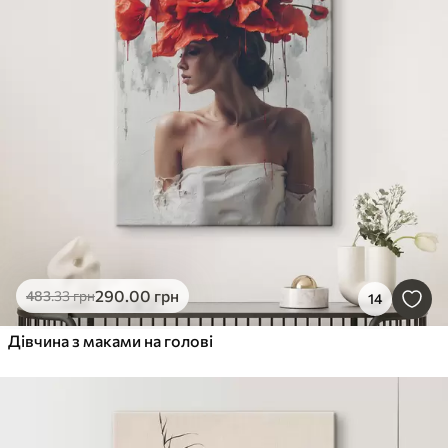
290
.00
грн
483
.33
грн
14
Дівчина з маками на голові