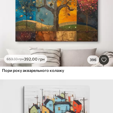
392
.00
грн
653
.33
грн
396
Пори року акварельного колажу