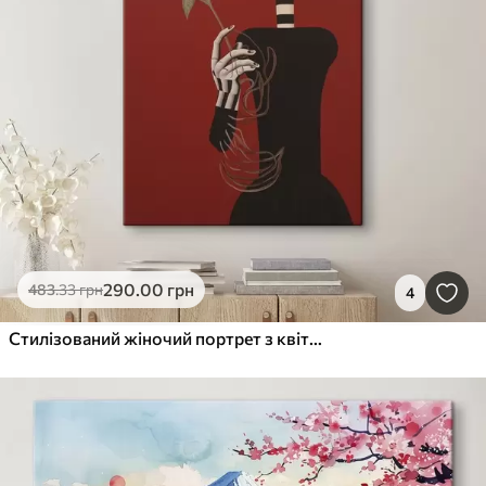
290
.00
грн
483
.33
грн
4
Стилізований жіночий портрет з квітами