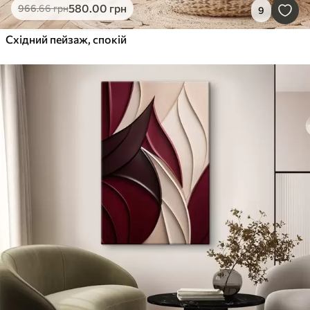
580
.00
грн
966
.66
грн
9
Східний пейзаж, спокій