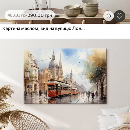
290
.00
грн
483
.33
грн
33
Картина маслом, вид на вулицю Лондона в чорно-білих тонах