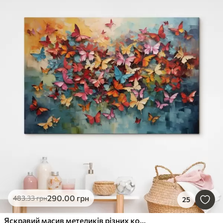
290
.00
грн
483
.33
грн
25
Яскравий масив метеликів різних кольорів, що імітує олійний живопис