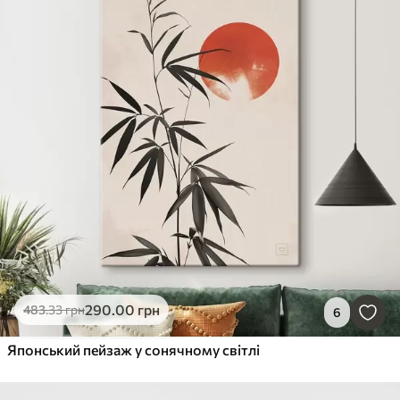
290
.00
грн
483
.33
грн
6
Японський пейзаж у сонячному світлі