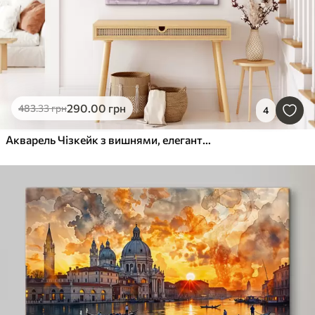
290
.00
грн
483
.33
грн
4
Акварель Чізкейк з вишнями, елегантний харчовий мистецтво, червоний і фіолетовий кольори