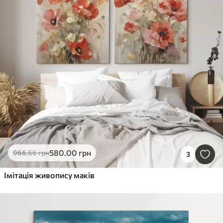
580
.00
грн
966
.66
грн
3
Імітація живопису маків