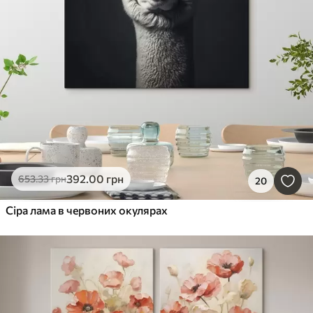
392
.00
грн
653
.33
грн
20
Сіра лама в червоних окулярах