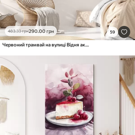
290
.00
грн
483
.33
грн
59
Червоний трамвай на вулиці Відня акварель