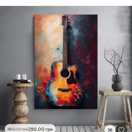
290
.00
грн
483
.33
грн
36