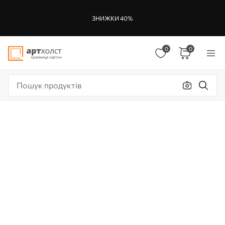
ЗНИЖКИ 40%
0
0