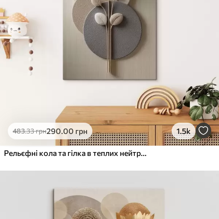
290
.00
грн
1.5k
483
.33
грн
Рельєфні кола та гілка в теплих нейтральних тонах