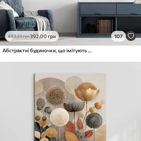
392
.00
грн
107
653
.33
грн
Абстрактні будиночки, що імітують мазок пензля