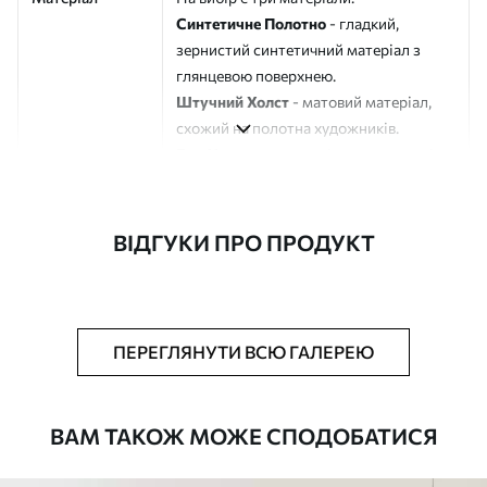
Синтетичне Полотно
- гладкий,
зернистий синтетичний матеріал з
глянцевою поверхнею.
Штучний Холст
- матовий матеріал,
схожий на полотна художників.
Еко-Холст
- високоякісне полотно зі
100% бавовни.
Автор
ART-HOLST
ВІДГУКИ ПРО ПРОДУКТ
Номер артикулу
s49325
Додатково
Можна додати лакове покриття.
ПЕРЕГЛЯНУТИ ВСЮ ГАЛЕРЕЮ
Доступні матеріали
ВАМ ТАКОЖ МОЖЕ СПОДОБАТИСЯ
Стандарт
Від
290
.00
грн