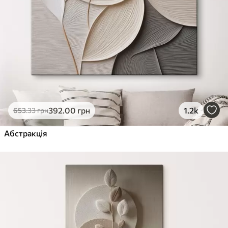
392
.00
грн
1.2k
653
.33
грн
Абстракція