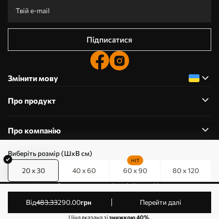
Підписатися
Змінити мову
Про продукт
Про компанію
Виберіть розмір (ШхВ см)
HIT
20 x 30
40 x 60
60 x 90
80 x 120
0800357223
Редагування дозволів на файли cookie
© 2011-2026 Art-holst. Усі права захищені. Власник:
від
483
.33
290
.00
грн
Перейти далі
ТОВ “КЛЄВЄР”. Код ЄДРПОУ: 31780602.
Ціна вказана зі
знижкою 40%
.