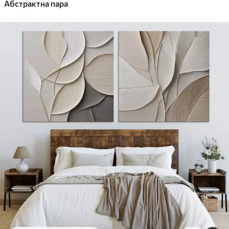
✓
Абстрактна пара
Яскраві, насичені кольори
✓
Стійкість до вицвітання
✓
Безпечне чорнило без запаху
✓
Поверхня з текстурою полотна
✓
Екологічний матеріал