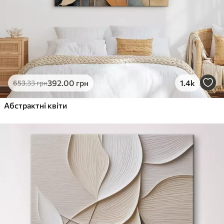
392
.00
грн
1.4k
653
.33
грн
Абстрактні квіти