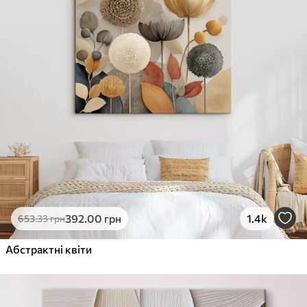
392
.00
грн
1.4k
653
.33
грн
Абстрактні квіти