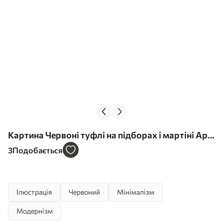
Картина Червоні туфлі на підборах і мартіні Арт.
s49325
3
Подобається
Ілюстрація
Червоний
Мінімалізм
Модернізм