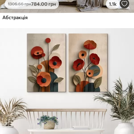
784
.00
грн
1.1k
1306
.66
грн
Абстракція