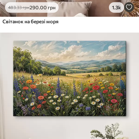
290
.00
грн
1.3k
483
.33
грн
Світанок на березі моря