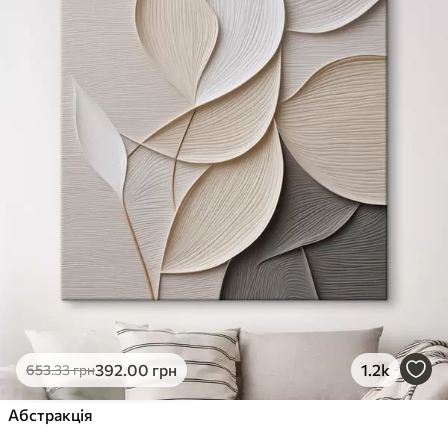
392
.00
грн
1.2k
653
.33
грн
Абстракція