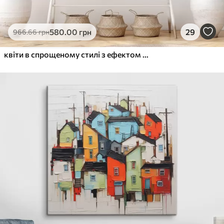
580
.00
грн
29
966
.66
грн
квіти в спрощеному стилі з ефектом об'єму