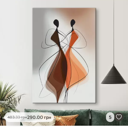
✓
Яскраві, насичені кольори
✓
Стійкість до вицвітання
✓
Безпечне чорнило без запаху
✗
Поверхня з текстурою полотна
✗
Екологічний матеріал
Преміум
Від
363
.00
грн
✓
Яскраві, насичені кольори
✓
Стійкість до вицвітання
✓
Безпечне чорнило без запаху
✓
Поверхня з текстурою полотна
✗
Екологічний матеріал
Еко-Преміум
290
.00
грн
5
483
.33
грн
Від
455
.00
грн