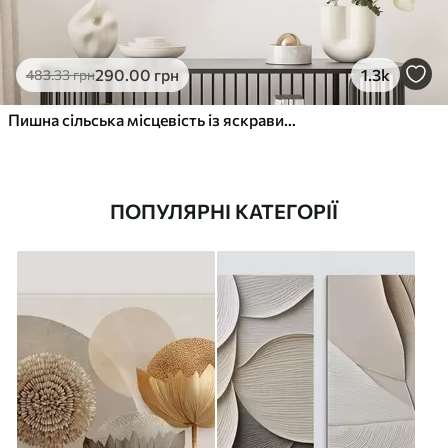
290
.00
грн
1.3k
483
.33
грн
Пишна сільська місцевість із яскравим лугом диких квітів, наповненим різнокольоровими квітами під хмарним небом
ПОПУЛЯРНІ КАТЕГОРІЇ