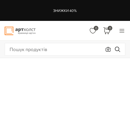
ЗНИЖКИ 40%
0
0