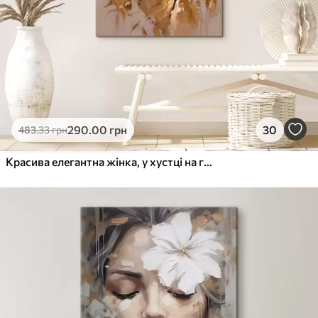
290
.00
грн
30
483
.33
грн
Красива елегантна жінка, у хустці на голові