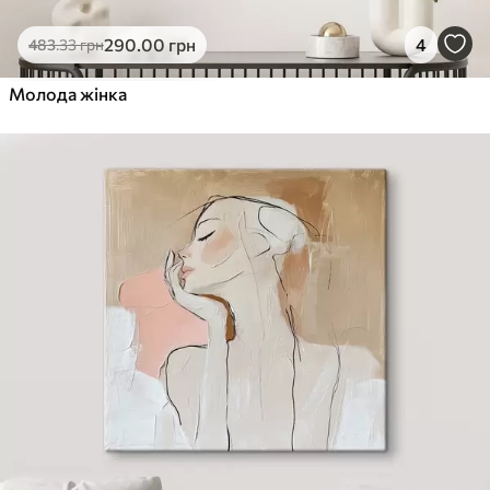
290
.00
грн
4
483
.33
грн
Молода жінка