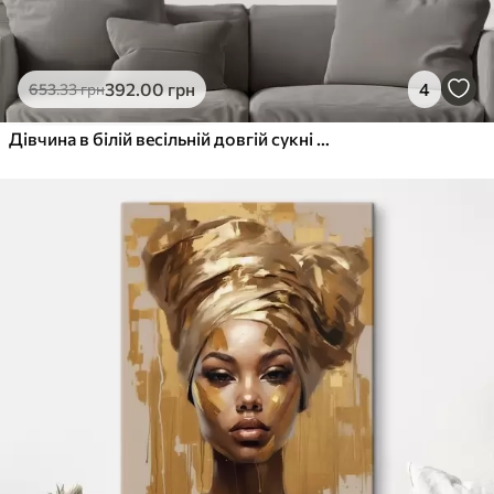
392
.00
грн
4
653
.33
грн
Дівчина в білій весільній довгій сукні стоїть біля вікна серед вогню, малюючи ручною роботою