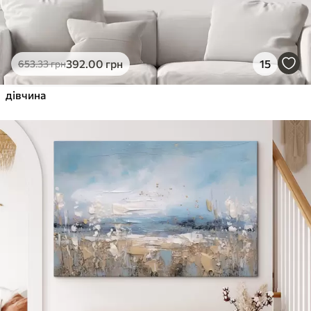
392
.00
грн
15
653
.33
грн
дівчина