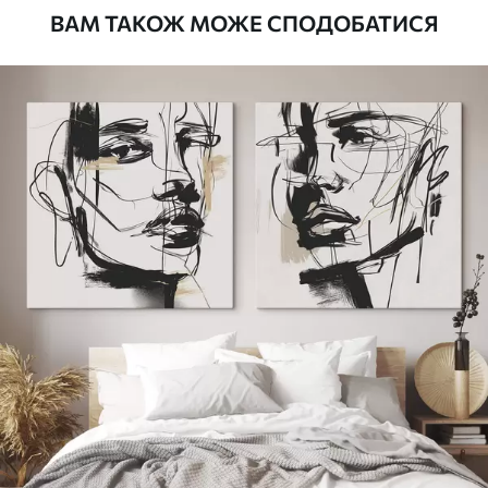
ВАМ ТАКОЖ МОЖЕ СПОДОБАТИСЯ
Стандарт
Від
392
.00
грн
✓
Яскраві, насичені кольори
✓
Стійкість до вицвітання
✓
Безпечне чорнило без запаху
✗
Поверхня з текстурою полотна
✗
Екологічний матеріал
Преміум
Від
490
.00
грн
✓
Яскраві, насичені кольори
✓
Стійкість до вицвітання
✓
Безпечне чорнило без запаху
✓
Поверхня з текстурою полотна
✗
Екологічний матеріал