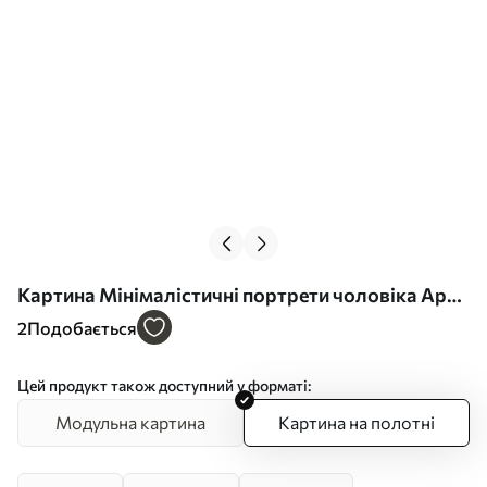
Картина Мінімалістичні портрети чоловіка Арт.
s48015
2
Подобається
Цей продукт також доступний у форматі:
Модульна картина
Картина на полотні