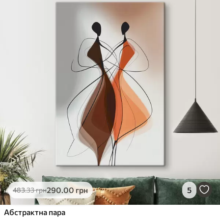
290
.00
грн
5
483
.33
грн
Абстрактна пара