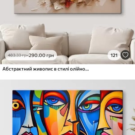
290
.00
грн
121
483
.33
грн
Абстрактний живопис в стилі олійного живопису