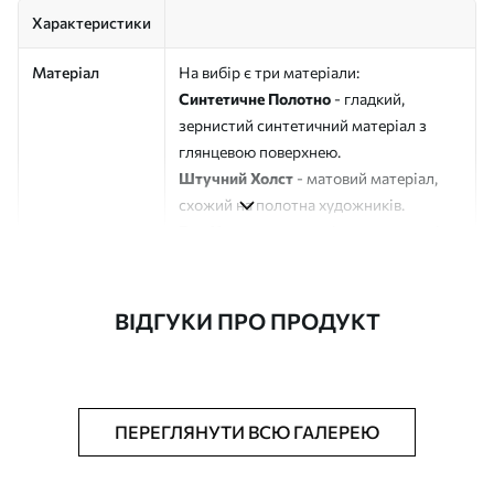
Характеристики
Матеріал
На вибір є три матеріали:
Синтетичне Полотно
- гладкий,
зернистий синтетичний матеріал з
глянцевою поверхнею.
Штучний Холст
- матовий матеріал,
схожий на полотна художників.
Еко-Холст
- високоякісне полотно зі
100% бавовни.
Автор
ART-HOLST
ВІДГУКИ ПРО ПРОДУКТ
Номер артикулу
s48015
Додатково
Можна додати лакове покриття.
ПЕРЕГЛЯНУТИ ВСЮ ГАЛЕРЕЮ
Доступні матеріали