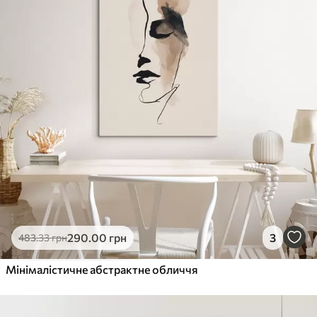
290
.00
грн
3
483
.33
грн
Мінімалістичне абстрактне обличчя