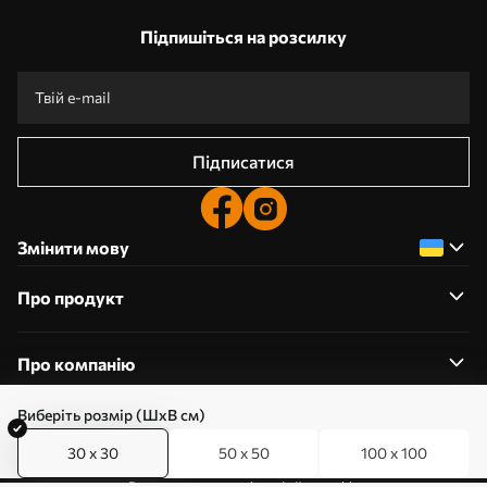
Підпишіться на розсилку
Підписатися
Змінити мову
Про продукт
Про компанію
Виберіть розмір (ШхВ см)
30 x 30
50 x 50
100 x 100
0800357223
Редагування дозволів на файли cookie