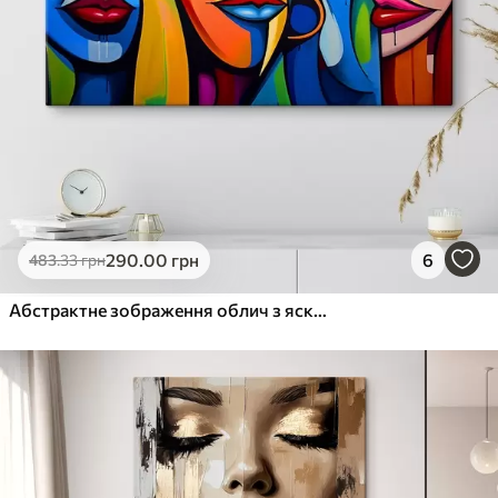
290
.00
грн
6
483
.33
грн
Абстрактне зображення облич з яскравими геометричними формами