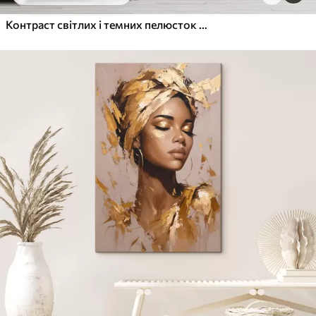
Контраст світлих і темних пелюсток у формі квітки