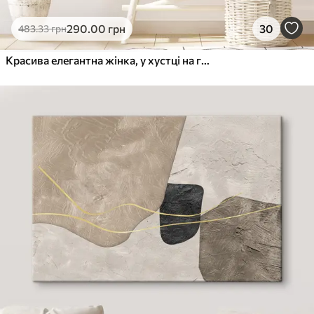
290
.00
грн
30
483
.33
грн
Красива елегантна жінка, у хустці на голові