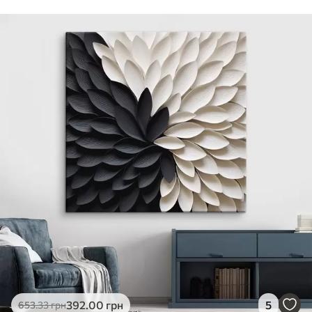
392
.00
грн
5
653
.33
грн