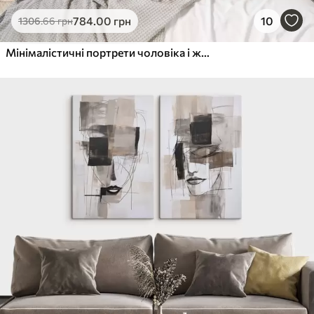
Еко-Преміум
784
.00
грн
10
1306
.66
грн
Від
615
.00
грн
✓
Яскраві, насичені кольори
Мінімалістичні портрети чоловіка і жінки
✓
Стійкість до вицвітання
✓
Безпечне чорнило без запаху
✓
Поверхня з текстурою полотна
✓
Екологічний матеріал