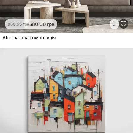
580
.00
грн
3
966
.66
грн
Абстрактна композиція