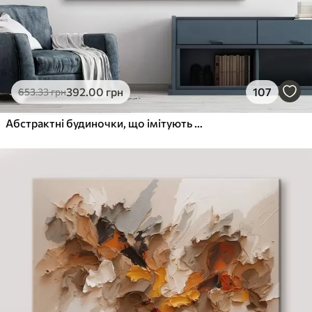
392
.00
грн
107
653
.33
грн
Абстрактні будиночки, що імітують мазок пензля