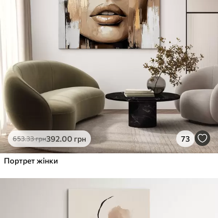
392
.00
грн
73
653
.33
грн
Портрет жінки