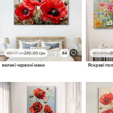
Поверхня з текстурою
Поверхня з текстуро
✗
✓
полотна
полотна
✗
✗
Екологічний матеріал
Екологічний матеріа
290
.00
грн
84
2
483
.33
грн
483
.33
грн
великі червоні маки
Яскраві пол