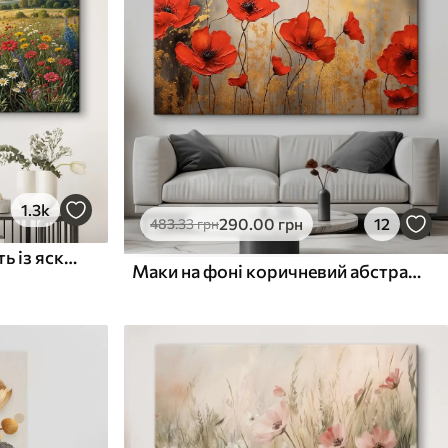
1.3k
290
.00
грн
12
483
.33
грн
Пишна сільська місцевість із яскравим лугом диких квітів, наповненим різнокольоровими квітами під хмарним небом
Маки на фоні коричневий абстракції