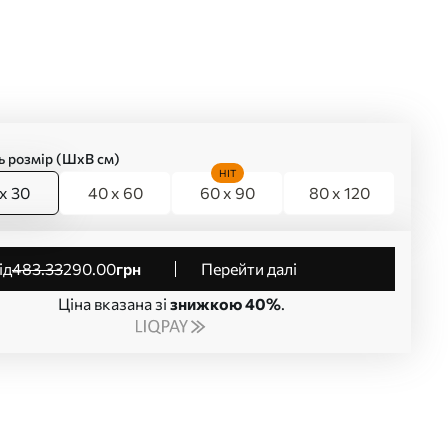
ь розмір (ШхВ см)
HIT
x 30
40 x 60
60 x 90
80 x 120
від
483
.33
290
.00
грн
Перейти далі
Ціна вказана зі
знижкою 40%
.