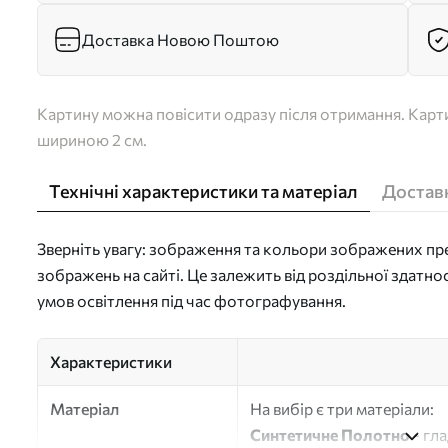
Доставка Новою Поштою
Картину можна повісити одразу після отримання. Карти
шириною 2 см.
Технічні характеристики та матеріал
Доставк
Зверніть увагу: зображення та кольори зображених пре
зображень на сайті. Це залежить від роздільної здатно
умов освітлення під час фотографування.
Характеристики
Матеріал
На вибір є три матеріали:
Синтетичне Полотно
- гл