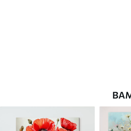
глянцевою поверхнею.
Штучний Холст
- матовий
Еко-Холст
- високоякісне
Автор
ART-HOLST
Номер артикулу
s41404
Додатково
Можна додати лакове пок
Доступні матеріали
ВА
Стандарт
Преміум
Від
290
.00
грн
Від
363
.00
грн
✓
✓
Яскраві, насичені кольори
Яскраві, насичені ко
✓
✓
Стійкість до вицвітання
Стійкість до вицвіта
✓
✓
Безпечне чорнило без запаху
Безпечне чорнило бе