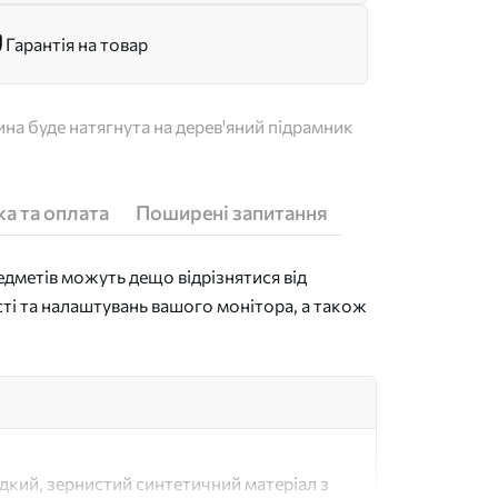
Гарантія на товар
на буде натягнута на дерев'яний підрамник
а та оплата
Поширені запитання
дметів можуть дещо відрізнятися від
сті та налаштувань вашого монітора, а також
адкий, зернистий синтетичний матеріал з