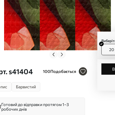
Виберіт
20 
рт. s41404
100
Подобається
пис
Барвистий
Готовий до відправки протягом 1–3
робочих днів