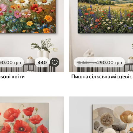
ю
Поверхня з текстурою
✓
полотна
✓
л
Екологічний матеріал
90
.00
грн
440
290
.00
грн
483
.33
грн
ьові квіти