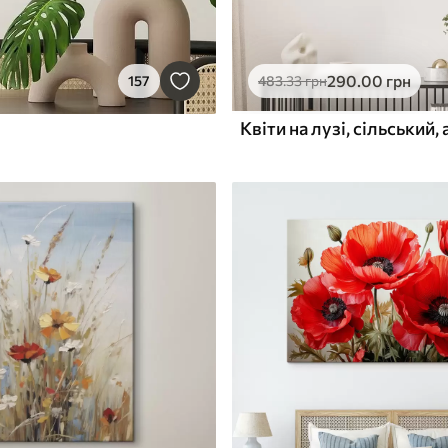
290
.00
грн
157
483
.33
грн