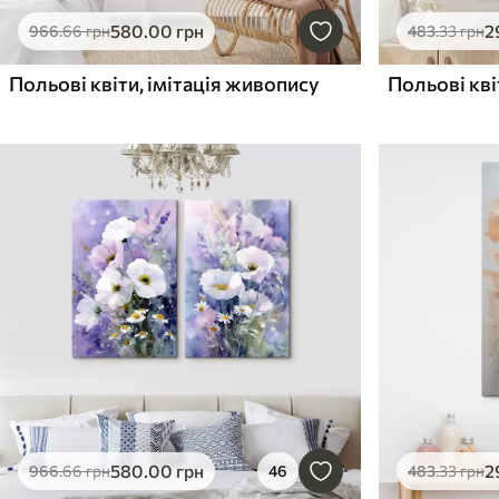
580
.00
грн
2
966
.66
грн
483
.33
грн
Польові квіти, імітація живопису
580
.00
грн
2
966
.66
грн
46
483
.33
грн