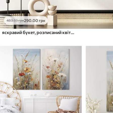
290
.00
грн
483
.33
грн
яскравий букет, розписаний квітами