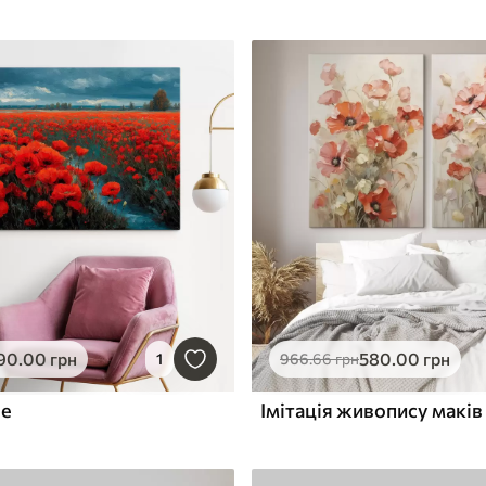
90
.00
грн
580
.00
грн
1
966
.66
грн
е
Імітація живопису маків