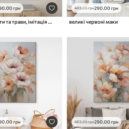
90
.00
грн
290
.00
грн
483
.33
грн
Польові квіти та трави, імітація живопису
великі червоні маки
90
.00
грн
290
.00
грн
483
.33
грн