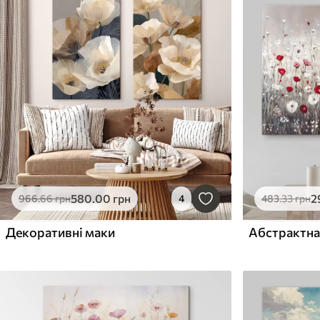
580
.00
грн
2
966
.66
грн
4
483
.33
грн
Декоративні маки