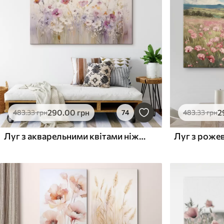
290
.00
грн
2
483
.33
грн
74
483
.33
грн
Луг з акварельними квітами ніжних рожевих, фіолетових та білих відтінків, що створюють атмосферу легкості та гармонії