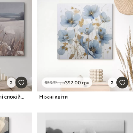
392
.00
грн
2
653
.33
грн
2
Світлі польові квіти на тлі спокійного пейзажу
Ніжні квіти