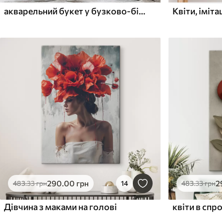
акварельний букет у бузково-білих тонах
Квіти, іміт
290
.00
грн
2
483
.33
грн
14
483
.33
грн
Дівчина з маками на голові