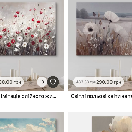
90
.00
грн
290
.00
грн
19
483
.33
грн
Абстрактна імітація олійного живопису поля червоних і білих маків та ромашок на сірому фактурному тлі