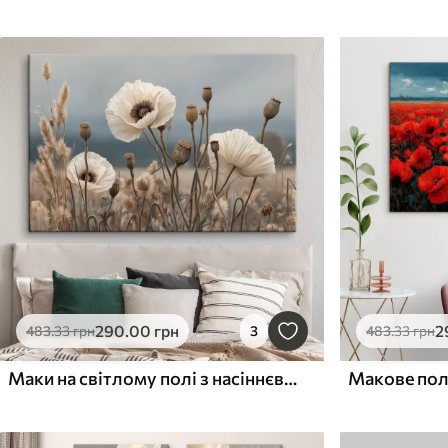
290
.00
грн
2
483
.33
грн
3
483
.33
грн
Маки на світлому полі з насіннєвими коробочками
Макове пол