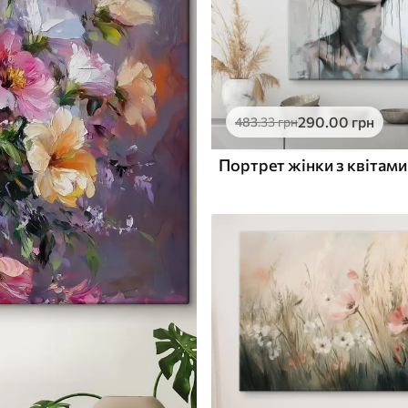
290
.00
грн
483
.33
грн