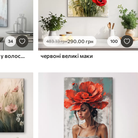
290
.00
грн
34
483
.33
грн
100
Портрет жінки з квітами у волоссі та червоними губами
червоні великі маки