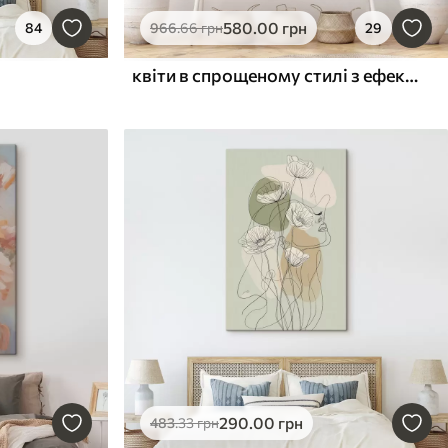
580
.00
грн
84
966
.66
грн
29
квіти в спрощеному стилі з ефектом об'єму
290
.00
грн
483
.33
грн