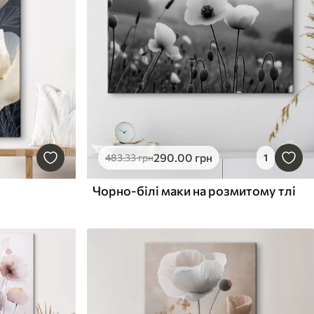
290
.00
грн
483
.33
грн
1
Чорно-білі маки на розмитому тлі