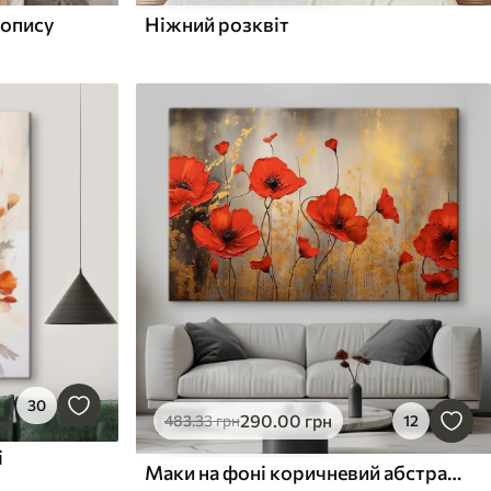
вопису
Ніжний розквіт
30
290
.00
грн
483
.33
грн
12
і
Маки на фоні коричневий абстракції