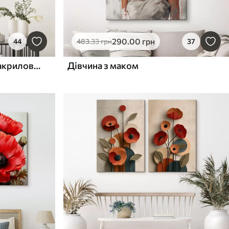
290
.00
грн
44
483
.33
грн
37
Квіти на лузі, сільський, акриловий стиль
Дівчина з маком