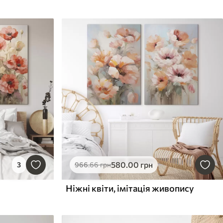
580
.00
грн
3
966
.66
грн
Ніжні квіти, імітація живопису