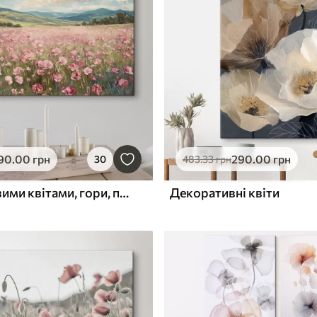
90
.00
грн
290
.00
грн
30
483
.33
грн
Луг з рожевими квітами, гори, природний краєвид, блакитне небо з хмарами, акрил
Декоративні квіти