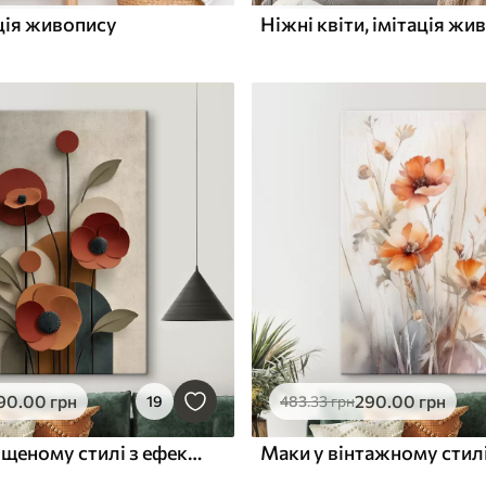
ація живопису
Ніжні квіти, імітація жи
90
.00
грн
290
.00
грн
19
483
.33
грн
квіти в спрощеному стилі з ефектом об'єму
Маки у вінтажному стил