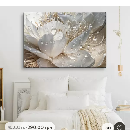
290
.00
грн
483
.33
грн
741