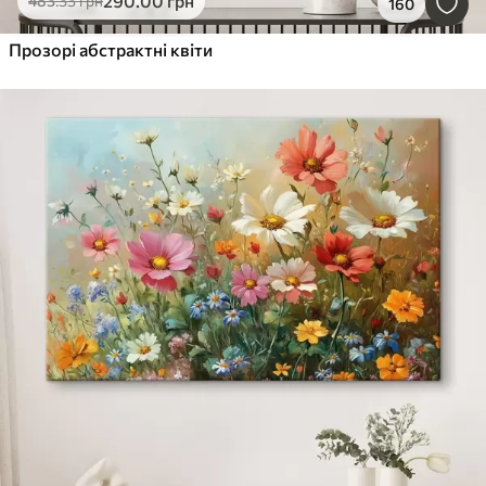
290
.00
грн
483
.33
грн
160
Прозорі абстрактні квіти