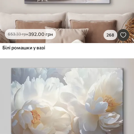
392
.00
грн
653
.33
грн
268
Білі ромашки у вазі