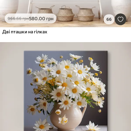
580
.00
грн
966
.66
грн
66
Дві пташки на гілках