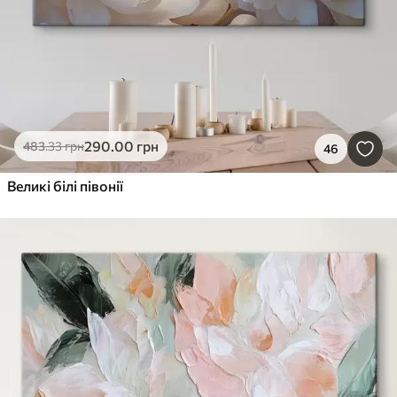
290
.00
грн
483
.33
грн
46
Великі білі півонії