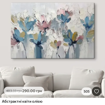
290
.00
грн
483
.33
грн
505
Абстрактні квіти олією