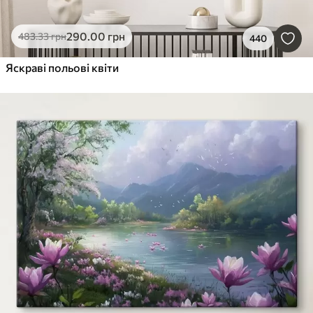
290
.00
грн
483
.33
грн
440
Яскраві польові квіти