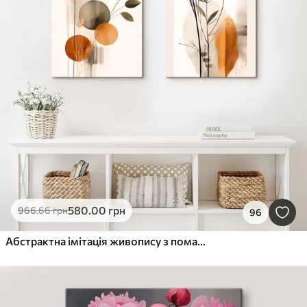
580
.00
грн
966
.66
грн
96
Абстрактна імітація живопису з помаранчевими та сірими колами, листям і гілками, сучасний стиль, ефект акварелі