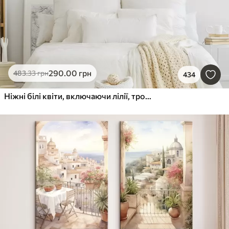
290
.00
грн
483
.33
грн
434
Ніжні білі квіти, включаючи лілії, троянди та інші квіти з м'якими, оксамитовими пелюстками