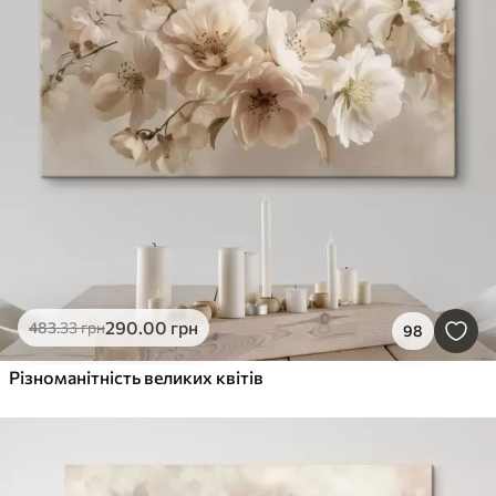
290
.00
грн
483
.33
грн
98
Різноманітність великих квітів