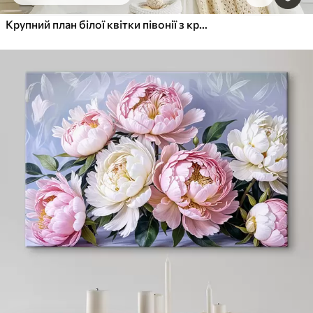
Крупний план білої квітки півонії з крапельками води на пелюстках на розмитому фоні