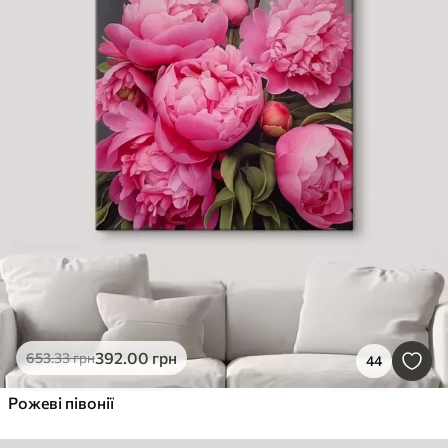
392
.00
грн
653
.33
грн
44
Рожеві півонії