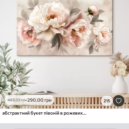
290
.00
грн
483
.33
грн
215
абстрактний букет півоній в рожевих тонах