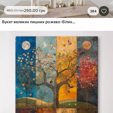
290
.00
грн
483
.33
грн
384
Букет великих пишних рожево-білих квітів півонії із зеленим листям на м’якому розмитому фоні