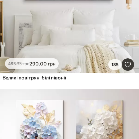
290
.00
грн
483
.33
грн
185
Великі повітряні білі півонії