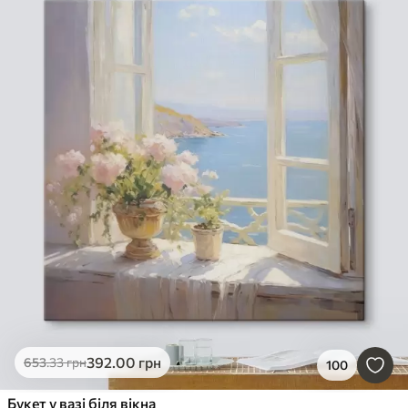
392
.00
грн
653
.33
грн
100
Букет у вазі біля вікна