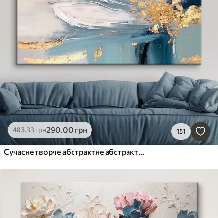
290
.00
грн
483
.33
грн
151
Сучасне творче абстрактне абстрактне настінне мистецтво