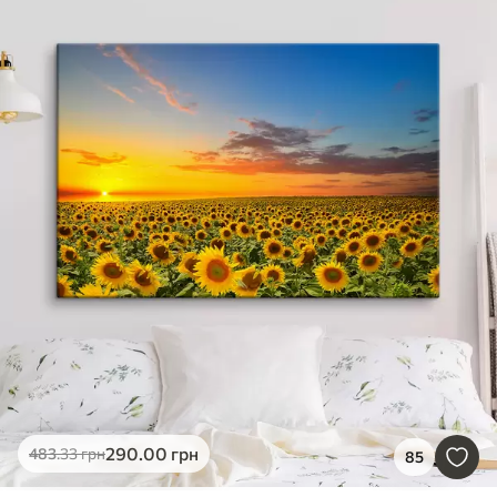
290
.00
грн
483
.33
грн
85