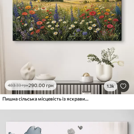
290
.00
грн
483
.33
грн
1.3k
Пишна сільська місцевість із яскравим лугом диких квітів, наповненим різнокольоровими квітами під хмарним небом