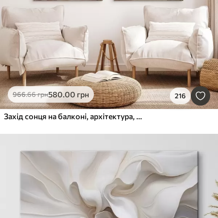
580
.00
грн
966
.66
грн
216
Захід сонця на балконі, архітектура, квітучі квіти, акварельний стиль, середземноморський