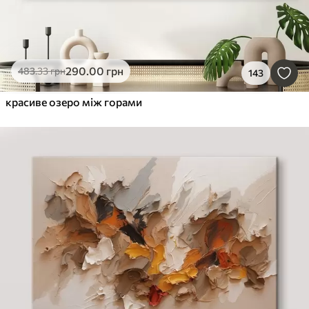
290
.00
грн
483
.33
грн
143
красиве озеро між горами