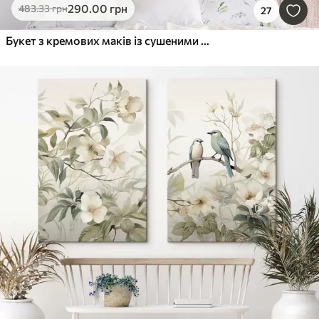
290
.00
грн
483
.33
грн
27
Букет з кремових маків із сушеними стеблами пшениці