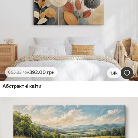
392
.00
грн
653
.33
грн
1.4k
Абстрактні квіти