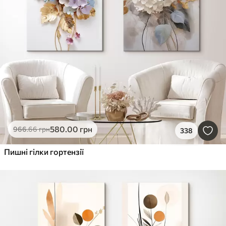
580
.00
грн
966
.66
грн
338
Пишні гілки гортензії