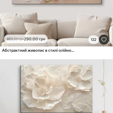
290
.00
грн
483
.33
грн
122
Абстрактний живопис в стилі олійного живопису