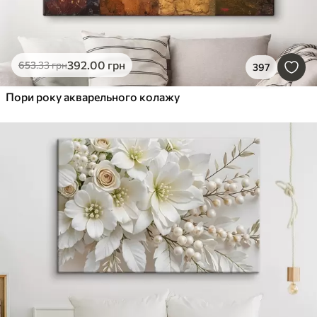
392
.00
грн
653
.33
грн
397
Пори року акварельного колажу