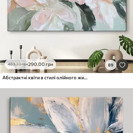
290
.00
грн
483
.33
грн
89
Абстрактні квіти в стилі олійного живопису