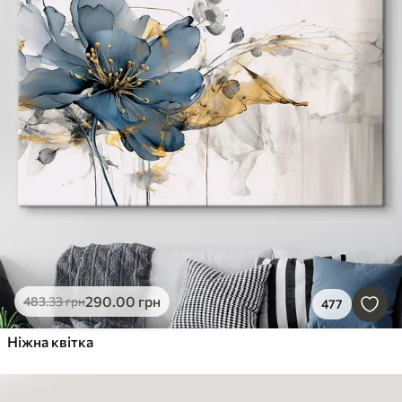
290
.00
грн
483
.33
грн
477
Ніжна квітка