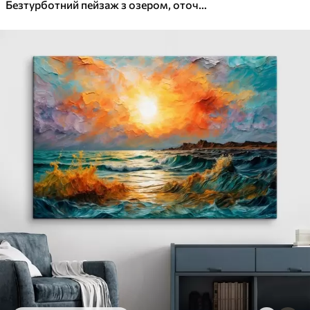
✓
Яскраві, насичені кольори
Безтурботний пейзаж з озером, оточеним соснами, що віддзеркалює теплі кольори західного неба
✓
Стійкість до вицвітання
✓
Безпечне чорнило без запаху
✓
Поверхня з текстурою полотна
✓
Екологічний матеріал