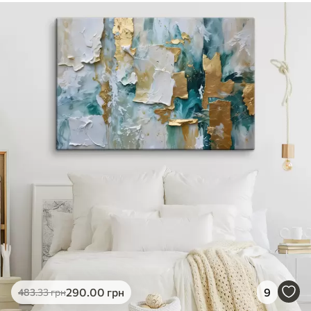
290
.00
грн
9
483
.33
грн