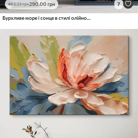
290
.00
грн
7
483
.33
грн
Бурхливе море і сонце в стилі олійного живопису