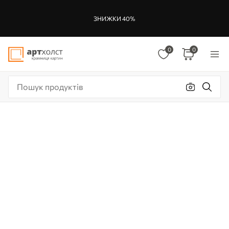
ЗНИЖКИ 40%
0
0