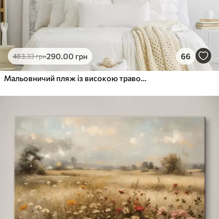
290
.00
грн
66
483
.33
грн
Мальовничий пляж із високою травою, що гойдається на вітрі, з видом на океан із розбіжними хвилями та хмарним небом