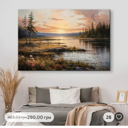
✓
Яскраві, насичені кольори
✓
Стійкість до вицвітання
✓
Безпечне чорнило без запаху
✗
Поверхня з текстурою полотна
✗
Екологічний матеріал
Преміум
Від
363
.00
грн
✓
Яскраві, насичені кольори
✓
Стійкість до вицвітання
✓
Безпечне чорнило без запаху
✓
Поверхня з текстурою полотна
✗
Екологічний матеріал
Еко-Преміум
290
.00
грн
28
483
.33
грн
Від
455
.00
грн