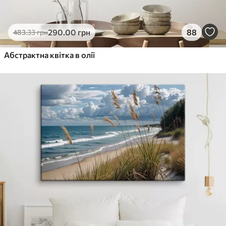
290
.00
грн
88
483
.33
грн
Абстрактна квітка в олії