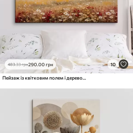
290
.00
грн
10
483
.33
грн
Пейзаж із квітковим полем і деревом на горизонті