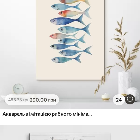
290
.00
грн
24
483
.33
грн
Акварель з імітацією рибного мінімалізму