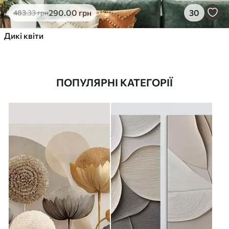
290
.00
грн
30
483
.33
грн
Дикі квіти
ПОПУЛЯРНІ КАТЕГОРІЇ