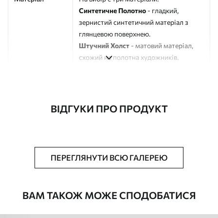
Синтетичне Полотно
- гладкий,
зернистий синтетичний матеріал з
глянцевою поверхнею.
Штучний Холст
- матовий матеріал,
схожий на полотна художників.
Еко-Холст
- високоякісне полотно зі
100% бавовни.
Автор
ART-HOLST
ВІДГУКИ ПРО ПРОДУКТ
Номер артикулу
s40633
Додатково
Можна додати лакове покриття.
ПЕРЕГЛЯНУТИ ВСЮ ГАЛЕРЕЮ
Доступні матеріали
ВАМ ТАКОЖ МОЖЕ СПОДОБАТИСЯ
Стандарт
Від
290
.00
грн