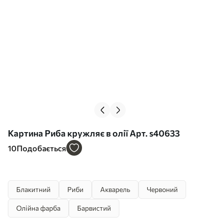
Картина Риба кружляє в олії Арт. s40633
10
Подобається
Блакитний
Риби
Акварель
Червоний
Олійна фарба
Барвистий