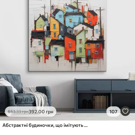
392
.00
грн
107
653
.33
грн
Абстрактні будиночки, що імітують мазок пензля