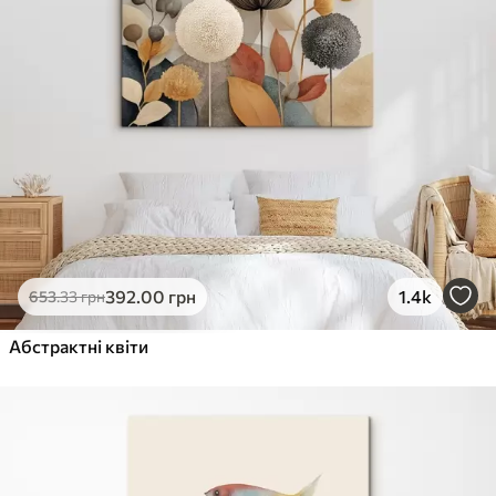
392
.00
грн
1.4k
653
.33
грн
Абстрактні квіти