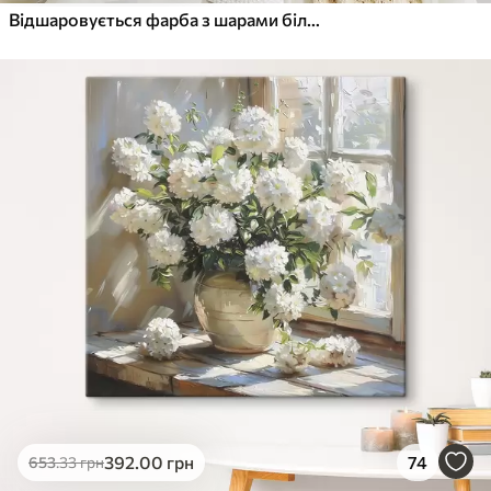
Відшаровується фарба з шарами білого, синього та жовтого кольорів, що створює абстрактний фактурний принт
392
.00
грн
74
653
.33
грн