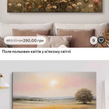
290
.00
грн
9
483
.33
грн
Поле польових квітів у м'якому світлі