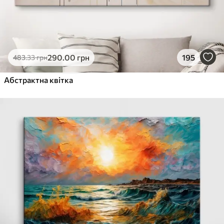
290
.00
грн
195
483
.33
грн
Абстрактна квітка