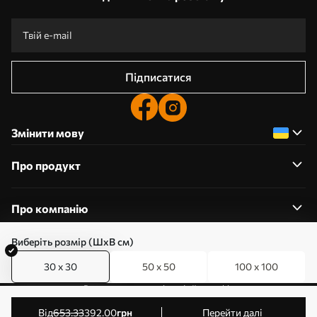
Підписатися
Змінити мову
Про продукт
Про компанію
Виберіть розмір (ШхВ см)
30 x 30
50 x 50
100 x 100
0800357223
Редагування дозволів на файли cookie
© 2011-2026 Art-holst. Усі права захищені. Власник:
від
653
.33
392
.00
грн
Перейти далі