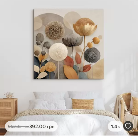
✓
Яскраві, насичені кольори
✓
Стійкість до вицвітання
✓
Безпечне чорнило без запаху
✗
Поверхня з текстурою полотна
✗
Екологічний матеріал
Преміум
Від
490
.00
грн
✓
Яскраві, насичені кольори
✓
Стійкість до вицвітання
✓
Безпечне чорнило без запаху
✓
Поверхня з текстурою полотна
✗
Екологічний матеріал
Еко-Преміум
392
.00
грн
1.4k
653
.33
грн
Від
615
.00
грн