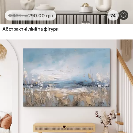
290
.00
грн
74
483
.33
грн
Абстрактні лінії та фігури