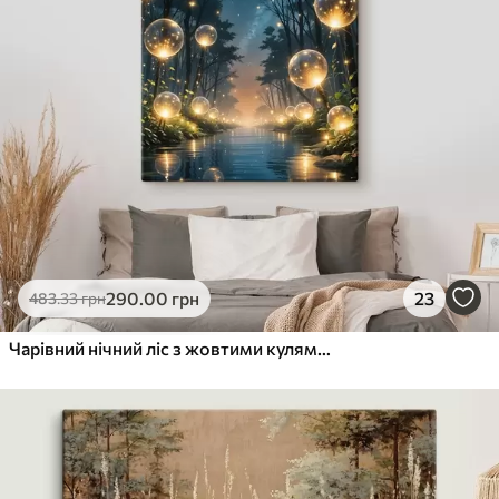
290
.00
грн
23
483
.33
грн
Чарівний нічний ліс з жовтими кулями та світлячками, що літають між деревами, створюючи химерну атмосферу