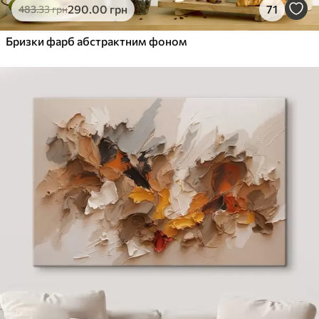
290
.00
грн
71
483
.33
грн
Бризки фарб абстрактним фоном