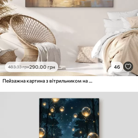
290
.00
грн
46
483
.33
грн
Пейзажна картина з вітрильником на тлі спокійного моря, помаранчево-жовтого неба, далеких гір