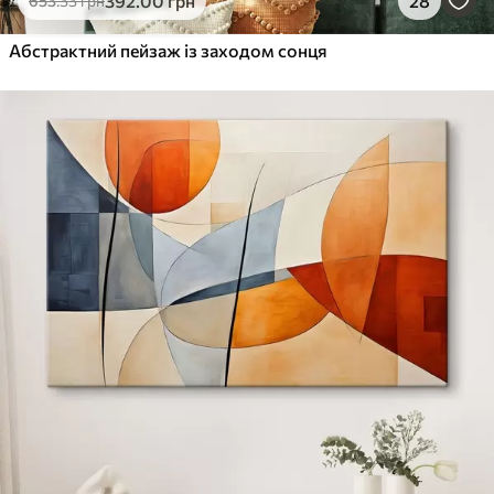
392
.00
грн
28
653
.33
грн
Абстрактний пейзаж із заходом сонця