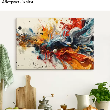
✓
Абстрактні квіти
Яскраві, насичені кольори
✓
Стійкість до вицвітання
✓
Безпечне чорнило без запаху
✓
Поверхня з текстурою полотна
✓
Екологічний матеріал