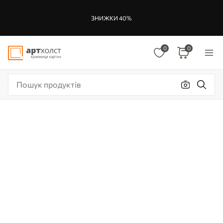
ЗНИЖКИ 40%
0
0