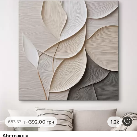
392
.00
грн
1.2k
653
.33
грн
Абстракція