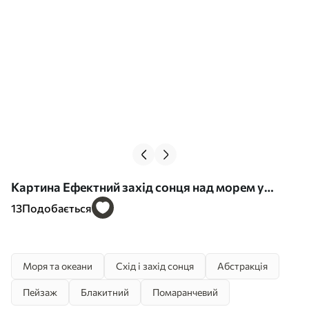
Картина Ефектний захід сонця над морем у
техніці імпасто Арт. s48810
13
Подобається
Моря та океани
Схід і захід сонця
Абстракція
Пейзаж
Блакитний
Помаранчевий