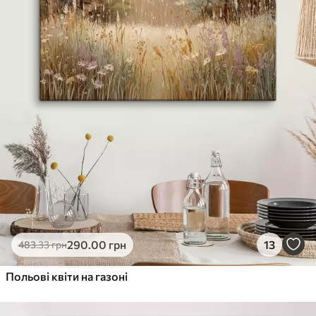
290
.00
грн
13
483
.33
грн
Польові квіти на газоні