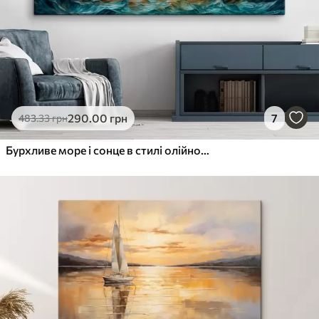
290
.00
грн
7
483
.33
грн
Бурхливе море і сонце в стилі олійного живопису