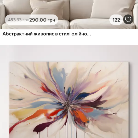
290
.00
грн
122
483
.33
грн
Абстрактний живопис в стилі олійного живопису