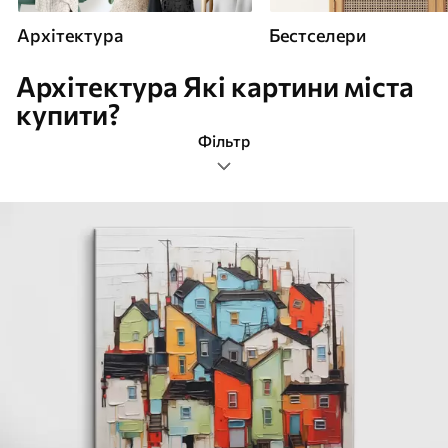
Архітектура
Бестселери
Архітектура Які картини міста
купити?
Фільтр
архітектура
Формат зображення
Картини Архітектура
Найпопулярніші
Очистити фільтр