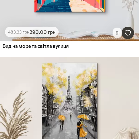
290
.00
грн
483
.33
грн
9
Вид на море та світла вулиця