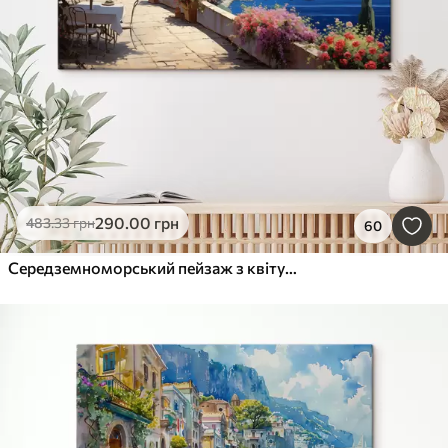
290
.00
грн
483
.33
грн
60
Середземноморський пейзаж з квітучою терасою в художньому стилі