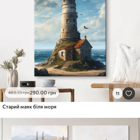
290
.00
грн
483
.33
грн
11
Старий маяк біля моря