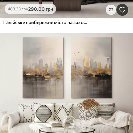
290
.00
грн
483
.33
грн
72
Італійське прибережне місто на заході сонця з барвистими будівлями вздовж набережної та човнами, що пливуть у спокійних водах