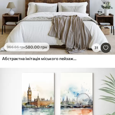
580
.00
грн
966
.66
грн
31
Абстрактна імітація міського пейзажу в живописі