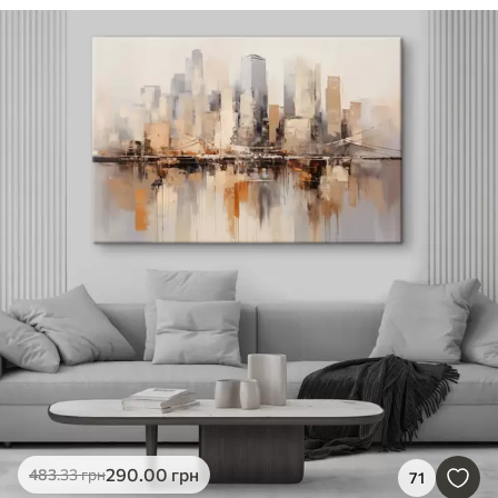
290
.00
грн
483
.33
грн
71