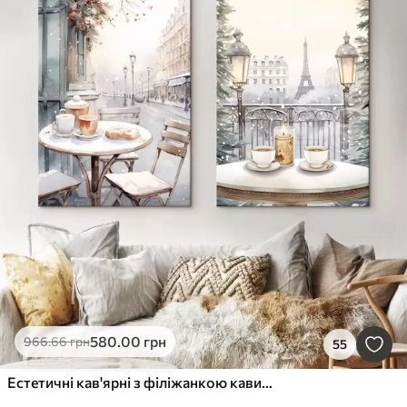
580
.00
грн
966
.66
грн
55
Естетичні кав'ярні з філіжанкою кави, вулиця Парижа, зима, архітектура