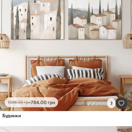
784
.00
грн
1306
.66
грн
3
Будинки