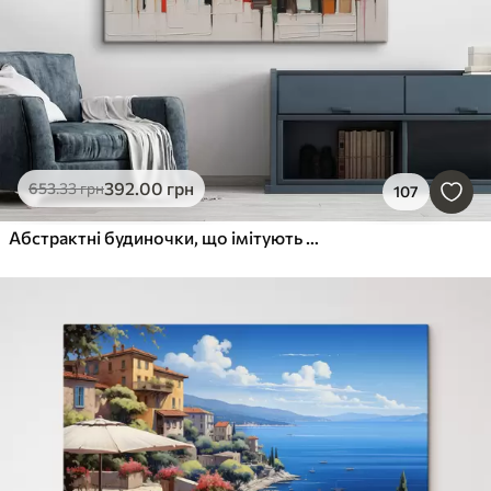
392
.00
грн
653
.33
грн
107
Абстрактні будиночки, що імітують мазок пензля