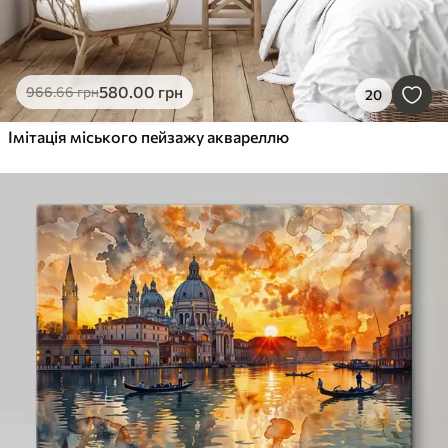
580
.00
грн
966
.66
грн
20
Імітація міського пейзажу аквареллю