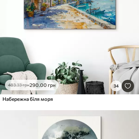
290
.00
грн
483
.33
грн
34
Набережна біля моря