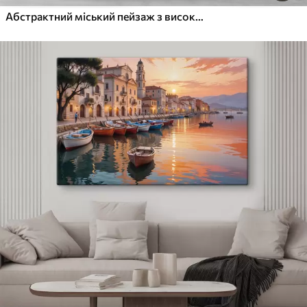
Абстрактний міський пейзаж з високими будівлями у відтінках коричневого, сірого та білого, що відображаються у воді внизу