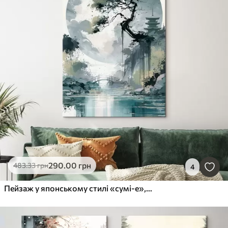
290
.00
грн
483
.33
грн
4
Пейзаж у японському стилі «сумі-е», на якому зображено струнку сосну, міст і пагоду на тлі спокійних вод