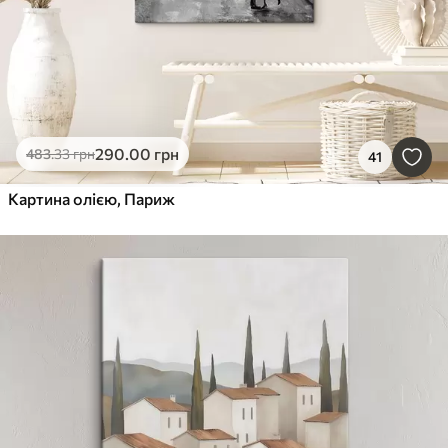
290
.00
грн
483
.33
грн
41
Картина олією, Париж