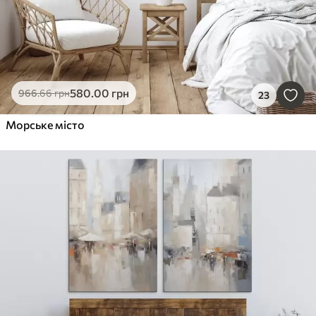
580
.00
грн
966
.66
грн
23
Морське місто