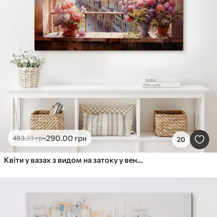
290
.00
грн
483
.33
грн
20
Квіти у вазах з видом на затоку у венеціанській акварелі