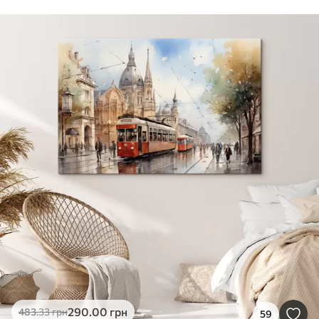
290
.00
грн
483
.33
грн
59