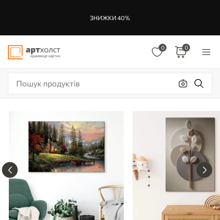
ЗНИЖКИ 40%
0
0