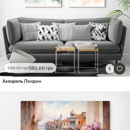
580
.00
грн
966
.66
грн
5
Акварель Лондон