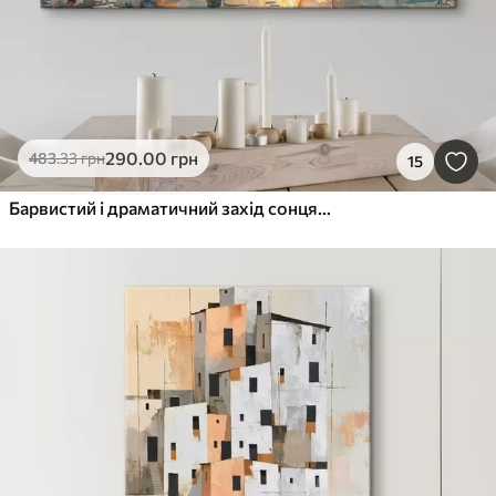
290
.00
грн
483
.33
грн
15
Барвистий і драматичний захід сонця над Гранд-каналом у Венеції, Італія, акварель