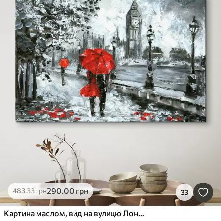
290
.00
грн
483
.33
грн
33
Картина маслом, вид на вулицю Лондона в чорно-білих тонах