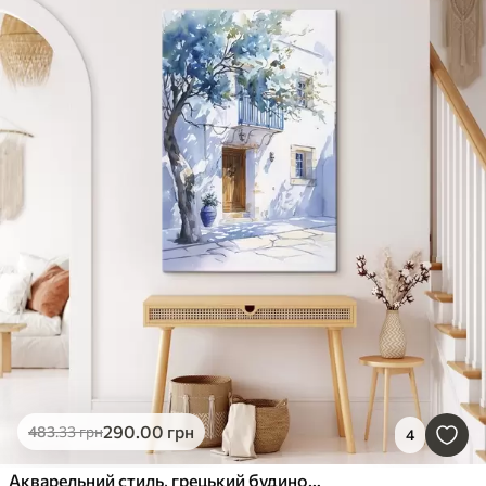
290
.00
грн
483
.33
грн
4
Акварельний стиль, грецький будинок, квітуче дерево, архітектура