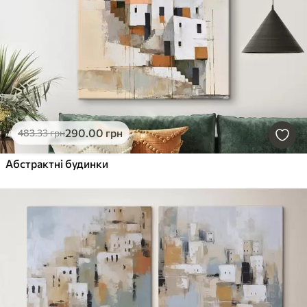
290
.00
грн
483
.33
грн
Абстрактні будинки