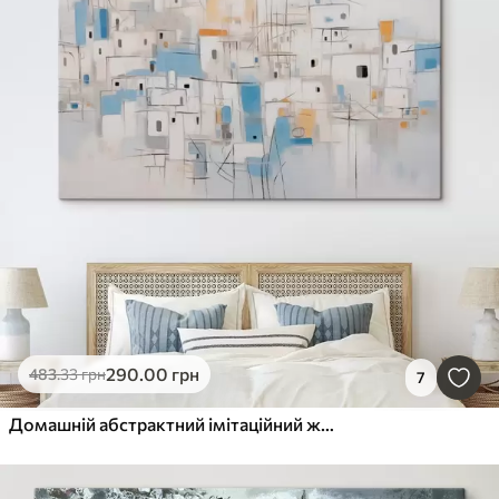
290
.00
грн
483
.33
грн
7
Домашній абстрактний імітаційний живопис