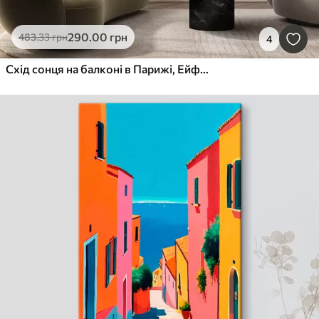
290
.00
грн
483
.33
грн
4
Схід сонця на балконі в Парижі, Ейфелева вежа, полуниця, кава, журнал