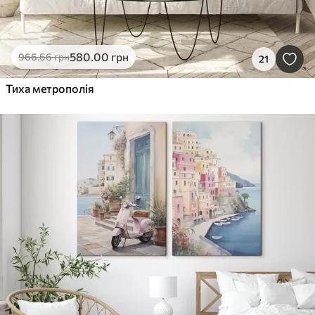
580
.00
грн
966
.66
грн
21
Тиха метрополія