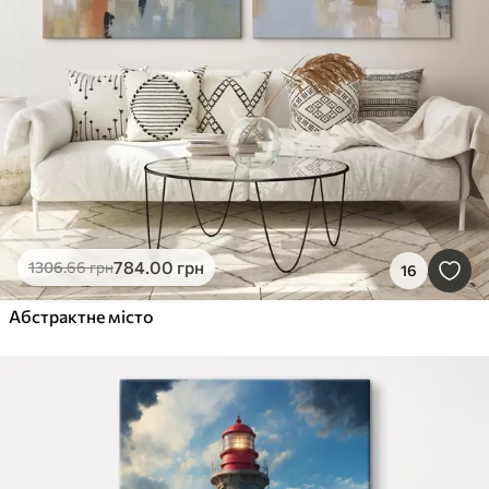
784
.00
грн
1306
.66
грн
16
Абстрактне місто