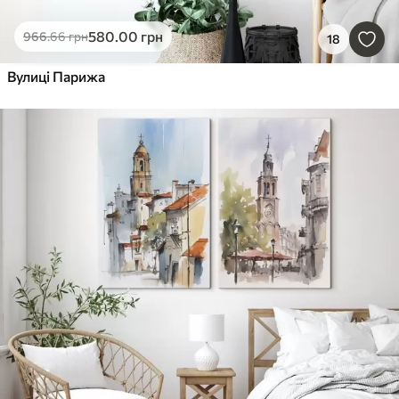
580
.00
грн
966
.66
грн
18
Вулиці Парижа