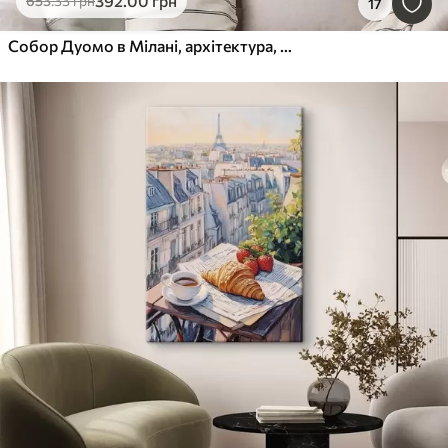
392
.00
грн
653
.33
грн
17
Собор Дуомо в Мілані, архітектура, місто, дощ, акварель, синій, сірий, люди йдуть