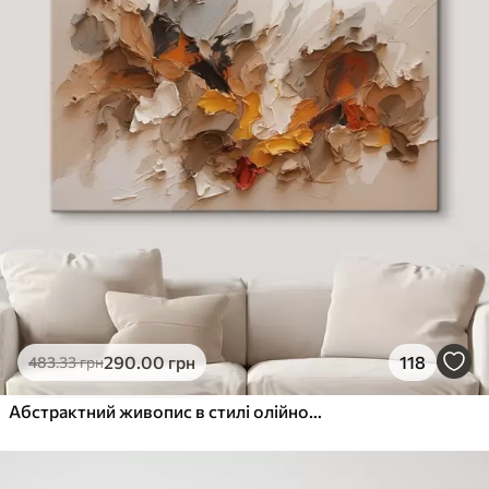
290
.00
грн
118
483
.33
грн
Абстрактний живопис в стилі олійного живопису