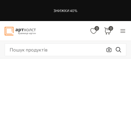
ЗНИЖКИ 40%
0
0