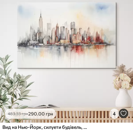
290
.00
грн
4
483
.33
грн
Вид на Нью-Йорк, силуети будівель, акварель