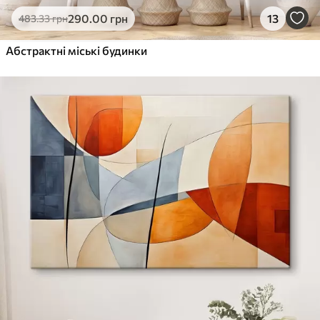
290
.00
грн
13
483
.33
грн
Абстрактні міські будинки