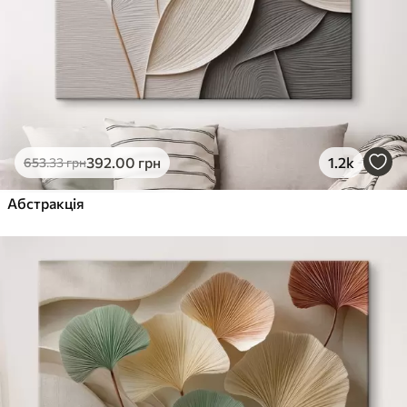
392
.00
грн
1.2k
653
.33
грн
Абстракція