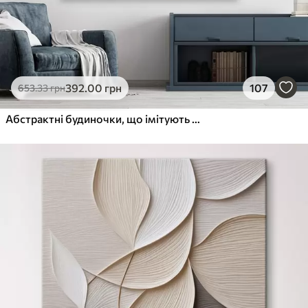
392
.00
грн
107
653
.33
грн
Абстрактні будиночки, що імітують мазок пензля