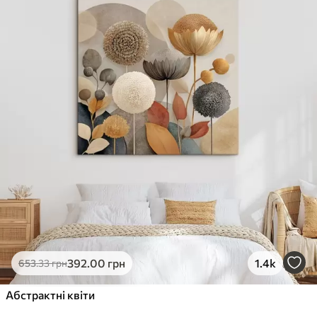
✓
Стійкість до вицвітання
✓
Безпечне чорнило без запаху
✗
Поверхня з текстурою полотна
✗
Екологічний матеріал
Преміум
Від
363
.00
грн
✓
Яскраві, насичені кольори
✓
Стійкість до вицвітання
✓
Безпечне чорнило без запаху
✓
Поверхня з текстурою полотна
✗
Екологічний матеріал
Еко-Преміум
392
.00
грн
1.4k
653
.33
грн
Від
455
.00
грн
✓
Абстрактні квіти
Яскраві, насичені кольори
✓
Стійкість до вицвітання