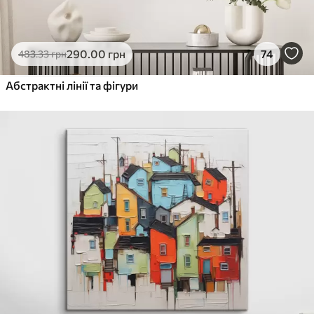
290
.00
грн
74
483
.33
грн
Абстрактні лінії та фігури