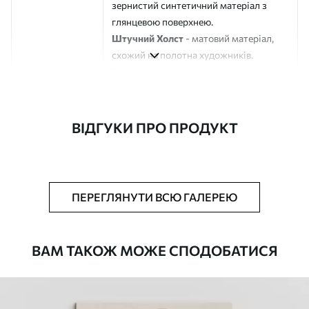
зернистий синтетичний матеріал з
глянцевою поверхнею.
Штучний Холст
- матовий матеріал,
схожий на полотна художників.
Еко-Холст
- високоякісне полотно зі
100% бавовни.
Автор
ART-HOLST
ВІДГУКИ ПРО ПРОДУКТ
Номер артикулу
s44048
Додатково
Можна додати лакове покриття.
ПЕРЕГЛЯНУТИ ВСЮ ГАЛЕРЕЮ
Доступні матеріали
ВАМ ТАКОЖ МОЖЕ СПОДОБАТИСЯ
Стандарт
Від
290
.00
грн
✓
Яскраві, насичені кольори