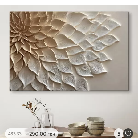
290
.00
грн
5
483
.33
грн