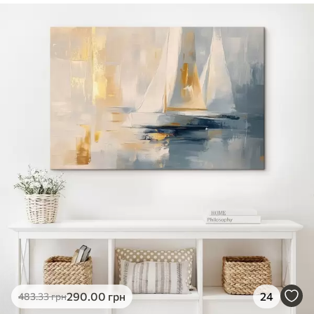
✓
Безпечне чорнило без запаху
✓
Поверхня з текстурою полотна
✓
Екологічний матеріал
290
.00
грн
24
483
.33
грн