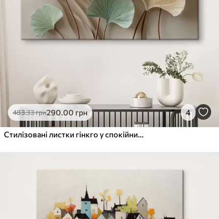
290
.00
грн
4
483
.33
грн
Стилізовані листки гінкго у спокійних тонах