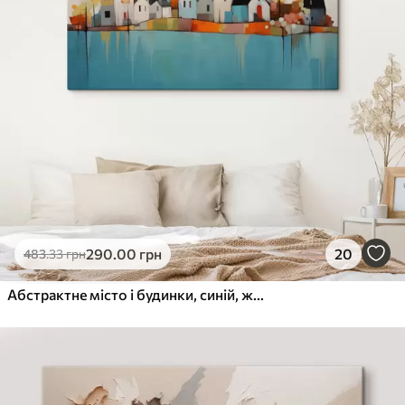
290
.00
грн
20
483
.33
грн
Абстрактне місто і будинки, синій, жовтий, червоний кольори