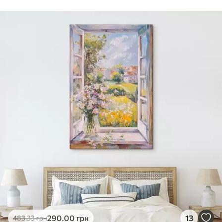
Стандарт
Від
392
.00
грн
✓
Яскраві, насичені кольори
✓
Стійкість до вицвітання
✓
Безпечне чорнило без запаху
✗
Поверхня з текстурою полотна
✗
Екологічний матеріал
Преміум
Від
490
.00
грн
✓
Яскраві, насичені кольори
✓
Стійкість до вицвітання
✓
Безпечне чорнило без запаху
✓
Поверхня з текстурою полотна
✗
Екологічний матеріал
Еко-Преміум
290
.00
грн
13
483
.33
грн