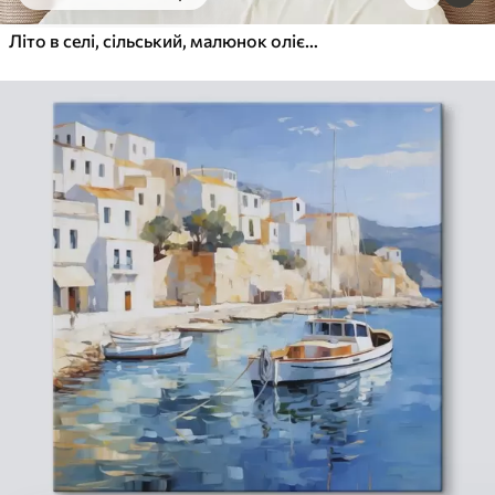
Від
615
.00
грн
✓
Яскраві, насичені кольори
Літо в селі, сільський, малюнок олією, квіти у вазі
✓
Стійкість до вицвітання
✓
Безпечне чорнило без запаху
✓
Поверхня з текстурою полотна
✓
Екологічний матеріал