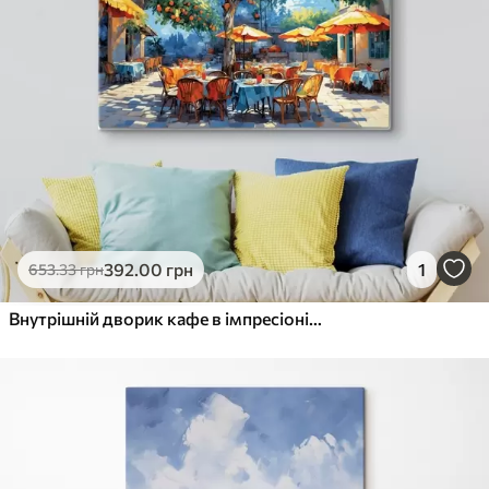
392
.00
грн
1
653
.33
грн
Внутрішній дворик кафе в імпресіоністському стилі з деревом і парасольками