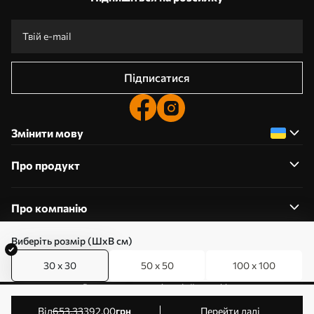
Підписатися
Змінити мову
Про продукт
Про компанію
Виберіть розмір (ШхВ см)
30 x 30
50 x 50
100 x 100
0800357223
Редагування дозволів на файли cookie
© 2011-2026 Art-holst. Усі права захищені. Власник:
від
653
.33
392
.00
грн
Перейти далі