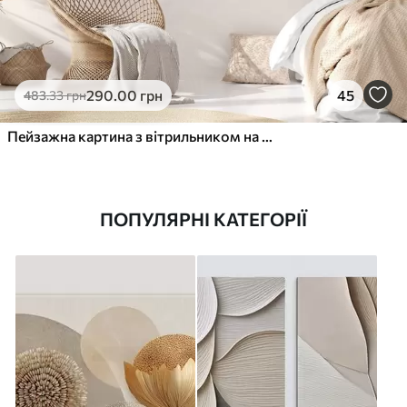
290
.00
грн
45
483
.33
грн
Пейзажна картина з вітрильником на тлі спокійного моря, помаранчево-жовтого неба, далеких гір
ПОПУЛЯРНІ КАТЕГОРІЇ