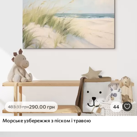
290
.00
грн
44
483
.33
грн
Морське узбережжя з піском і травою