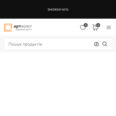
ЗНИЖКИ 40%
0
0