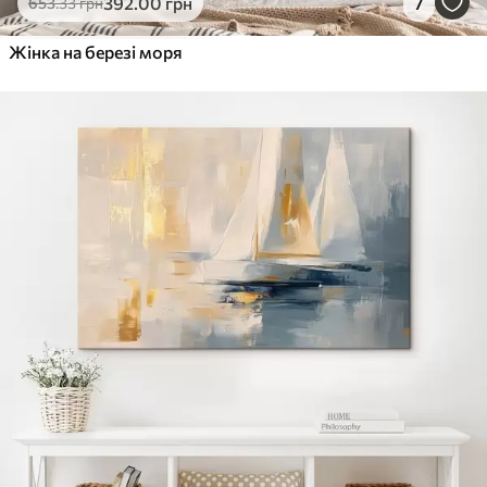
392
.00
грн
7
653
.33
грн
Жінка на березі моря