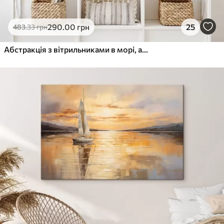
290
.00
грн
25
483
.33
грн
Абстракція з вітрильниками в морі, акриловий стиль, захід сонця