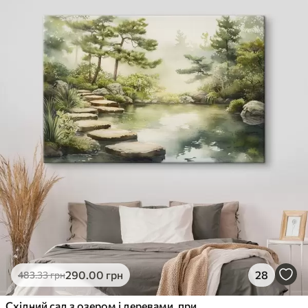
290
.00
грн
28
483
.33
грн
Східний сад з озером і деревами, природа, акварельний стиль