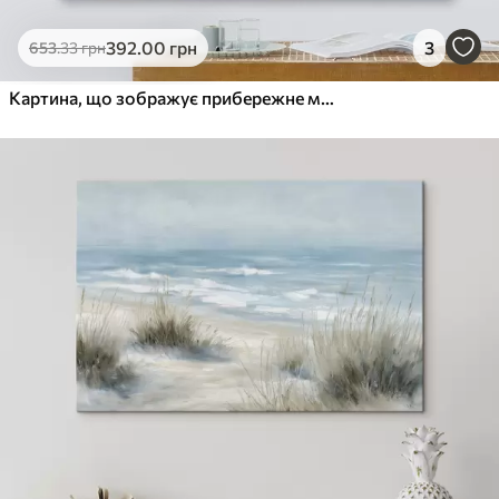
392
.00
грн
3
653
.33
грн
Картина, що зображує прибережне містечко