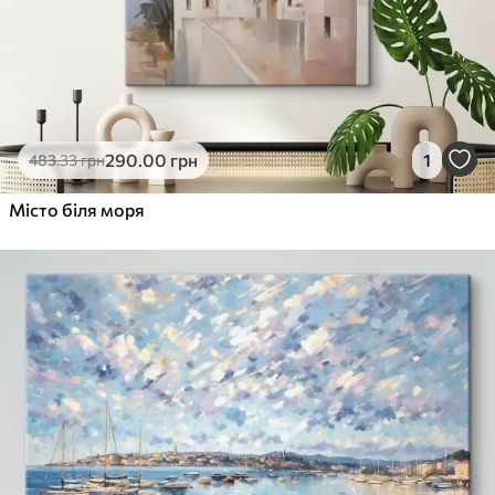
290
.00
грн
1
483
.33
грн
Місто біля моря