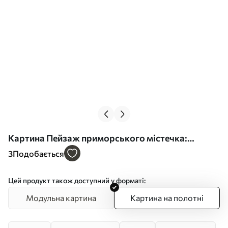
Картина Пейзаж приморського містечка:
імітація живопису Арт. s48675
3
Подобається
Цей продукт також доступний у форматі:
Модульна картина
Картина на полотні