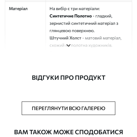
Матеріал
На вибір є три матеріали:
Синтетичне Полотно
- гладкий,
зернистий синтетичний матеріал з
глянцевою поверхнею.
Штучний Холст
- матовий матеріал,
схожий на полотна художників.
Еко-Холст
- високоякісне полотно зі
100% бавовни.
Автор
ART-HOLST
ВІДГУКИ ПРО ПРОДУКТ
Номер артикулу
s48675
Додатково
Можна додати лакове покриття.
ПЕРЕГЛЯНУТИ ВСЮ ГАЛЕРЕЮ
Доступні матеріали
ВАМ ТАКОЖ МОЖЕ СПОДОБАТИСЯ