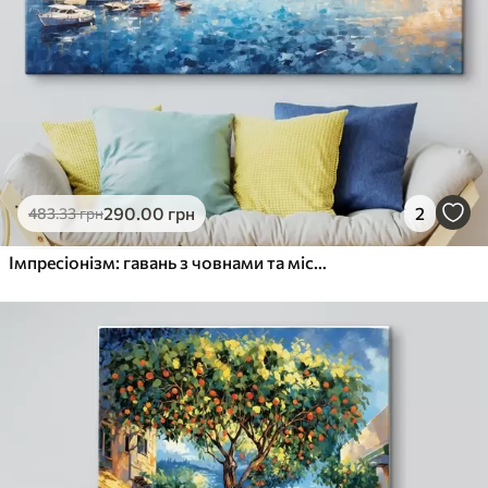
290
.00
грн
2
483
.33
грн
Імпресіонізм: гавань з човнами та містом