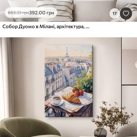
392
.00
грн
653
.33
грн
17
Собор Дуомо в Мілані, архітектура, місто, дощ, акварель, синій, сірий, люди йдуть