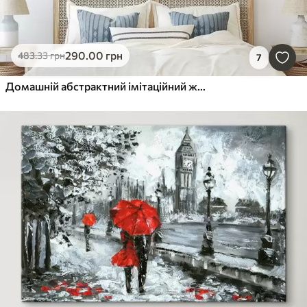
290
.00
грн
483
.33
грн
7
Домашній абстрактний імітаційний живопис