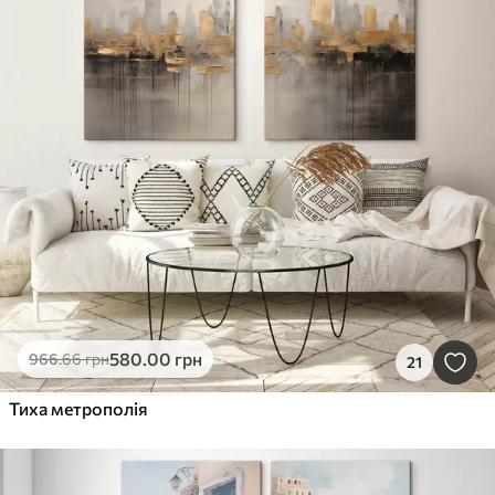
580
.00
грн
966
.66
грн
21
Тиха метрополія