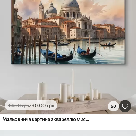
290
.00
грн
483
.33
грн
50
Мальовнича картина аквареллю мистецтва вид на Гранд-канал у Венеції, Італія