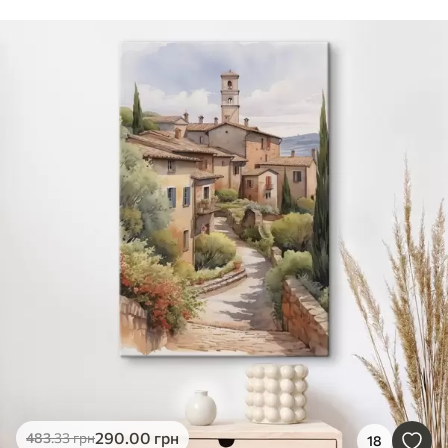
290
.00
грн
483
.33
грн
18