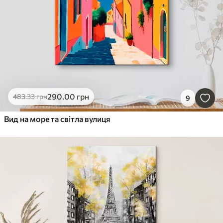
290
.00
грн
483
.33
грн
9
Вид на море та світла вулиця