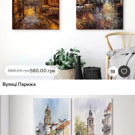
580
.00
грн
966
.66
грн
18
Вулиці Парижа