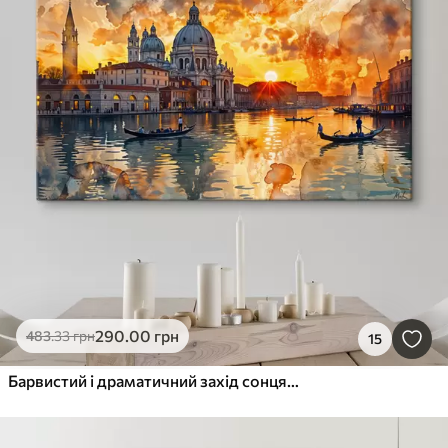
290
.00
грн
483
.33
грн
15
Барвистий і драматичний захід сонця над Гранд-каналом у Венеції, Італія, акварель