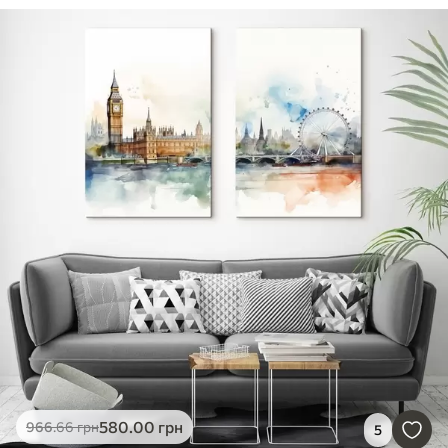
580
.00
грн
966
.66
грн
5