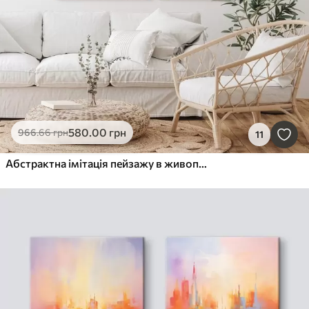
580
.00
грн
966
.66
грн
11
Абстрактна імітація пейзажу в живописі