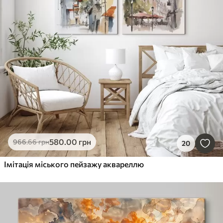
580
.00
грн
966
.66
грн
20
Імітація міського пейзажу аквареллю