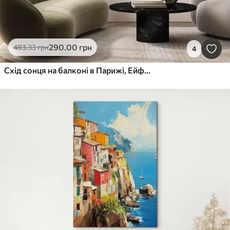
290
.00
грн
483
.33
грн
4
Схід сонця на балконі в Парижі, Ейфелева вежа, полуниця, кава, журнал