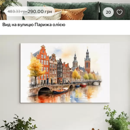
290
.00
грн
483
.33
грн
20
Вид на вулицю Парижа олією