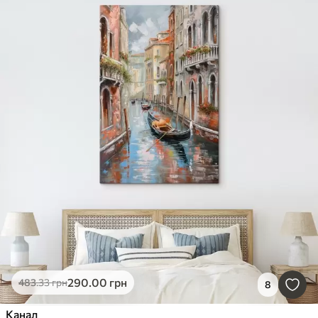
290
.00
грн
483
.33
грн
8
Канал