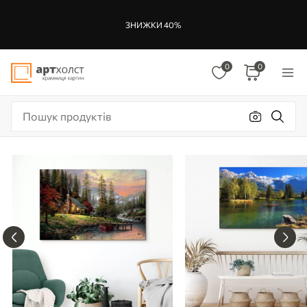
ЗНИЖКИ 40%
0
0