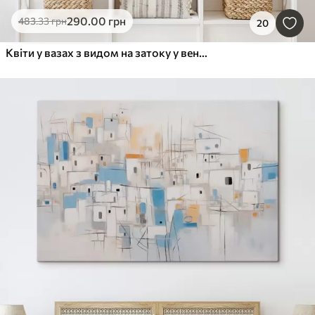
290
.00
грн
483
.33
грн
20
Квіти у вазах з видом на затоку у венеціанській акварелі