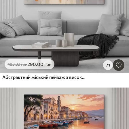
290
.00
грн
483
.33
грн
71
Абстрактний міський пейзаж з високими будівлями у відтінках коричневого, сірого та білого, що відображаються у воді внизу