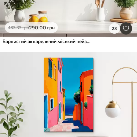
290
.00
грн
483
.33
грн
23
Барвистий акварельний міський пейзаж Амстердама з традиційними голландськими будинками на каналі та човнами на воді