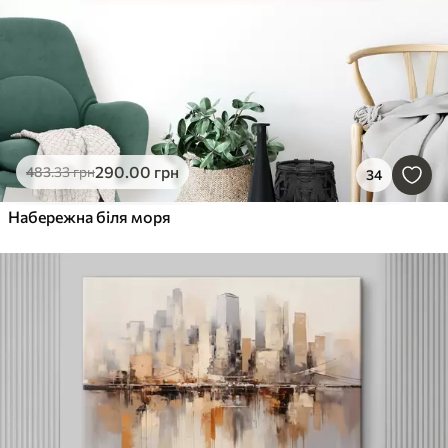
290
.00
грн
483
.33
грн
34
Набережна біля моря