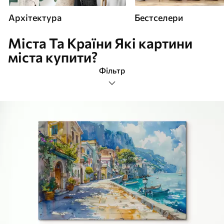
Архітектура
Бестселери
Міста Та Країни Які картини
міста купити?
Фільтр
міста та країни
Формат зображення
Картини Архітектура
Найпопулярніші
Очистити фільтр