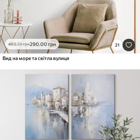
290
.00
грн
483
.33
грн
21
Вид на море та світла вулиця