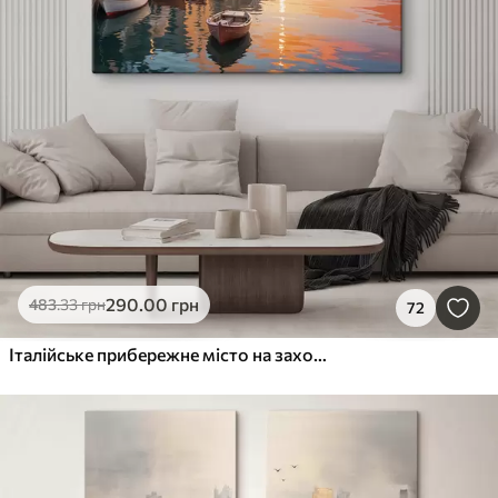
290
.00
грн
483
.33
грн
72
Італійське прибережне місто на заході сонця з барвистими будівлями вздовж набережної та човнами, що пливуть у спокійних водах