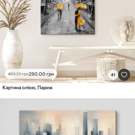
290
.00
грн
483
.33
грн
41
Картина олією, Париж