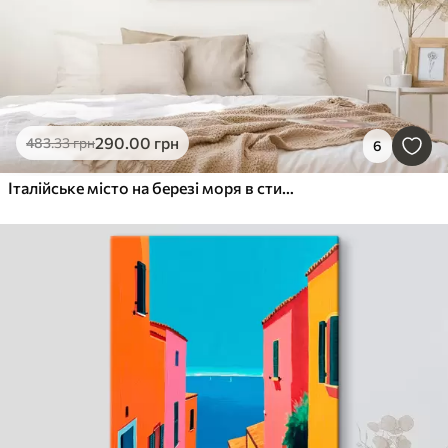
290
.00
грн
483
.33
грн
6
Італійське місто на березі моря в стилі олійного живопису