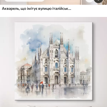
Акварель, що імітує вулицю італійського передмістя