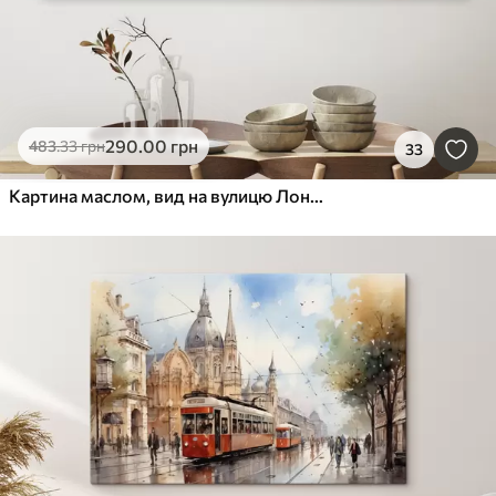
290
.00
грн
483
.33
грн
33
Картина маслом, вид на вулицю Лондона в чорно-білих тонах