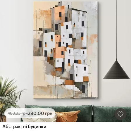
290
.00
грн
483
.33
грн
Абстрактні будинки