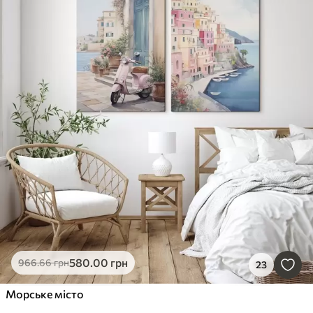
580
.00
грн
966
.66
грн
23
Морське місто