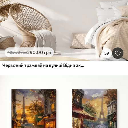
290
.00
грн
483
.33
грн
59
Червоний трамвай на вулиці Відня акварель