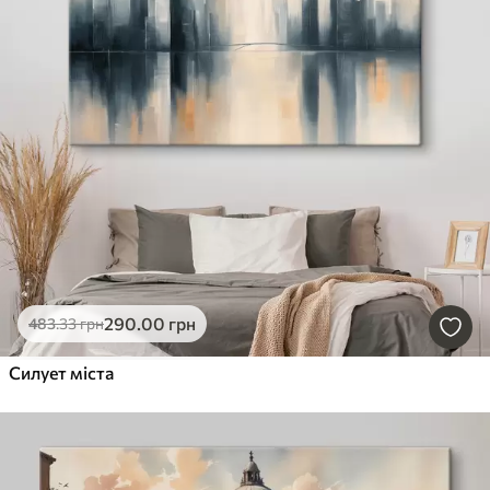
290
.00
грн
483
.33
грн
Силует міста