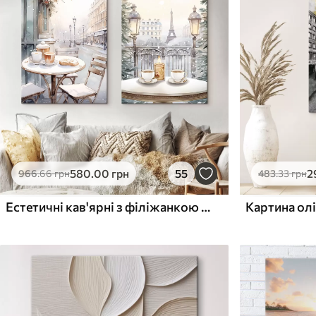
✓
✓
Безпечне чорнило без запаху
Безпечне чорнило бе
Поверхня з текстурою
Поверхня з текстуро
✗
✓
полотна
полотна
✗
✗
Екологічний матеріал
Екологічний матеріа
580
.00
грн
55
2
966
.66
грн
483
.33
грн
Естетичні кав'ярні з філіжанкою кави, вулиця Парижа, зима, архітектура
Картина ол