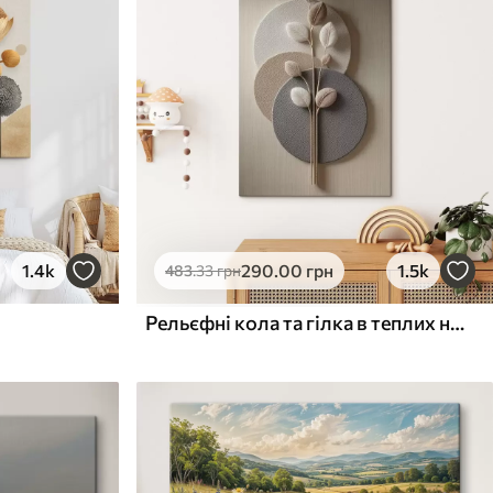
1.4k
290
.00
грн
1.5k
483
.33
грн
Рельєфні кола та гілка в теплих нейтральних тонах