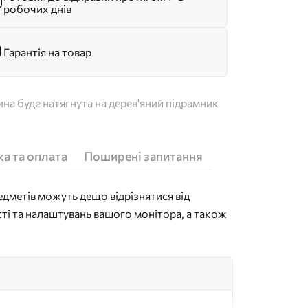
робочих днів
Гарантія на товар
на буде натягнута на дерев'яний підрамник
а та оплата
Поширені запитання
дметів можуть дещо відрізнятися від
сті та налаштувань вашого монітора, а також