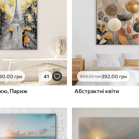
✓
з запаху
Безпечне чорнило без запаху
ю
Поверхня з текстурою
✓
полотна
✓
л
Екологічний матеріал
90
.00
грн
41
392
.00
грн
653
.33
грн
ією, Париж
Абстрактні квіти