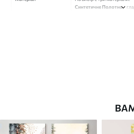
Синтетичне Полотно
- гл
глянцевою поверхнею.
Штучний Холст
- матовий
Еко-Холст
- високоякісне
Автор
ART-HOLST
Номер артикулу
s42081
Додатково
Можна додати лакове пок
Доступні матеріали
ВА
Стандарт
Преміум
Від
290
.00
грн
Від
363
.00
грн
✓
✓
Яскраві, насичені кольори
Яскраві, насичені ко
✓
✓
Стійкість до вицвітання
Стійкість до вицвіта