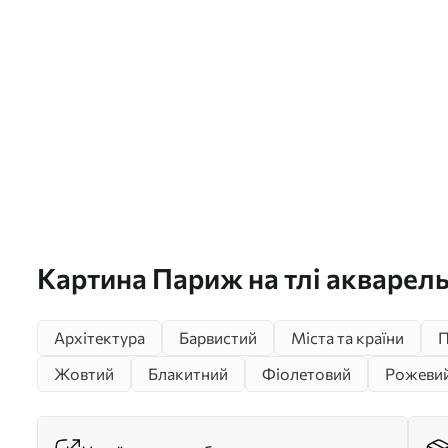
Картина Париж на тлі акварел
Арт. s42081
Архітектура
Барвистий
Міста та країни
П
Жовтий
Блакитний
Фіолетовий
Рожеви