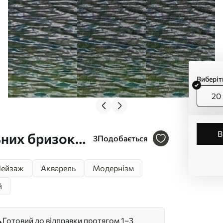
Виберіт
20 
ьних бризок
3
Подобається
ейзаж
Акварель
Модернізм
й
Готовий до відправки протягом 1–3