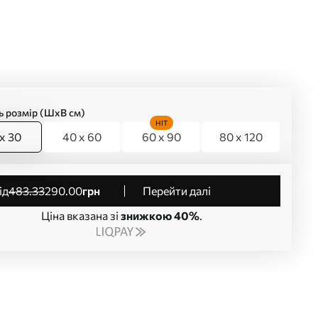
ь розмір (ШхВ см)
HIT
x 30
40 x 60
60 x 90
80 x 120
від
483
.33
290
.00
грн
Перейти далі
Ціна вказана зі
знижкою 40%
.