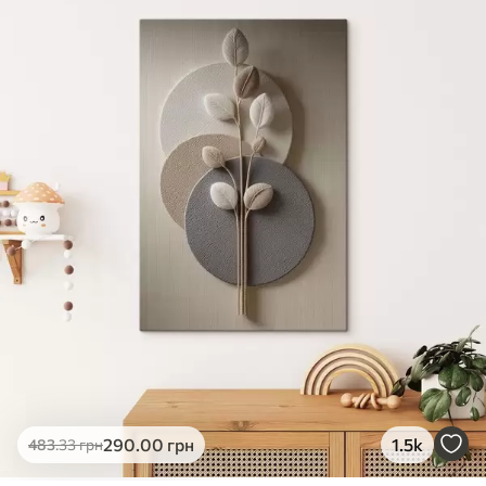
✓
Яскраві, насичені кольори
✓
Стійкість до вицвітання
✓
Безпечне чорнило без запаху
✗
Поверхня з текстурою полотна
✗
Екологічний матеріал
Преміум
Від
363
.00
грн
✓
Яскраві, насичені кольори
✓
Стійкість до вицвітання
✓
Безпечне чорнило без запаху
✓
Поверхня з текстурою полотна
✗
Екологічний матеріал
Еко-Преміум
290
.00
грн
1.5k
483
.33
грн
Від
455
.00
грн