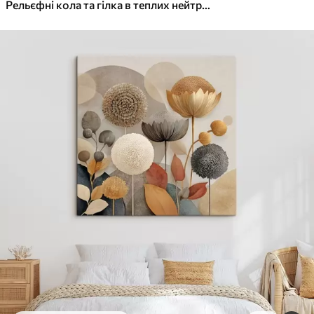
✓
Яскраві, насичені кольори
Рельєфні кола та гілка в теплих нейтральних тонах
✓
Стійкість до вицвітання
✓
Безпечне чорнило без запаху
✓
Поверхня з текстурою полотна
✓
Екологічний матеріал