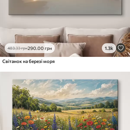
290
.00
грн
1.3k
483
.33
грн
Світанок на березі моря