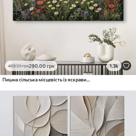
290
.00
грн
1.3k
483
.33
грн
Пишна сільська місцевість із яскравим лугом диких квітів, наповненим різнокольоровими квітами під хмарним небом