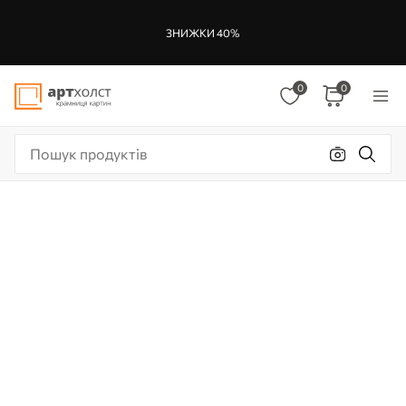
ЗНИЖКИ 40%
0
0