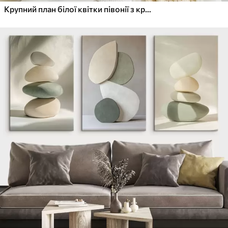
Крупний план білої квітки півонії з крапельками води на пелюстках на розмитому фоні