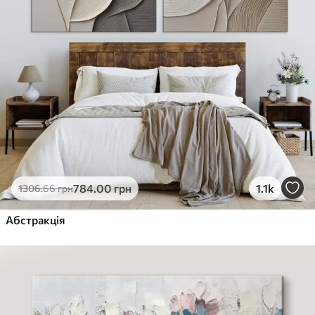
784
.00
грн
1.1k
1306
.66
грн
Абстракція