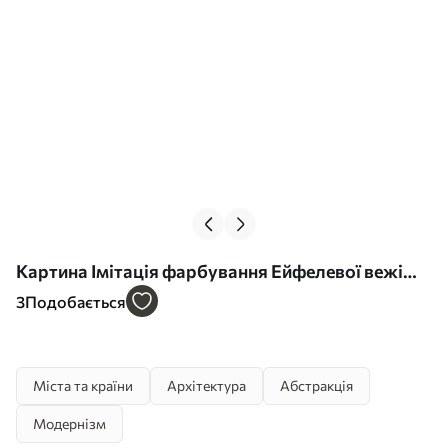
Картина Імітація фарбування Ейфелевої вежі
Арт. s44697
3
Подобається
Міста та країни
Архітектура
Абстракція
Модернізм