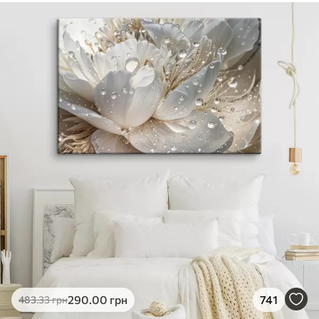
290
.00
грн
741
483
.33
грн