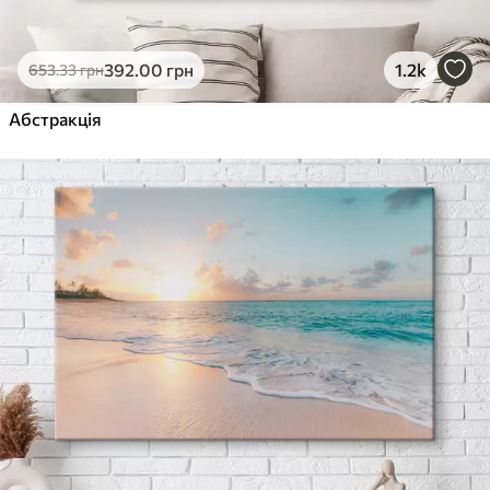
392
.00
грн
1.2k
653
.33
грн
Абстракція