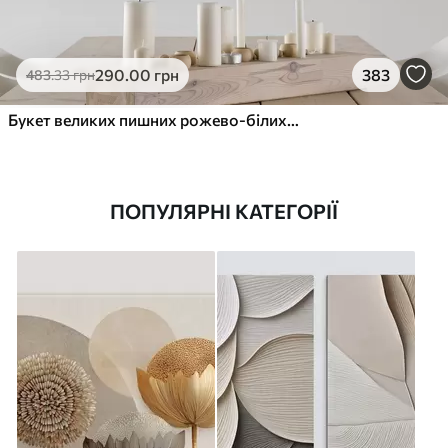
290
.00
грн
383
483
.33
грн
Букет великих пишних рожево-білих квітів півонії із зеленим листям на м’якому розмитому фоні
ПОПУЛЯРНІ КАТЕГОРІЇ