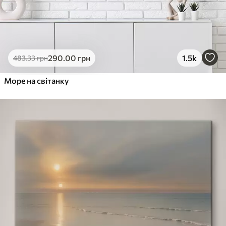
290
.00
грн
1.5k
483
.33
грн
Море на світанку