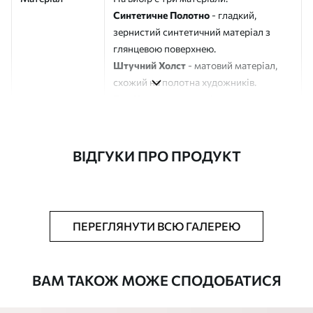
Синтетичне Полотно
- гладкий,
зернистий синтетичний матеріал з
глянцевою поверхнею.
Штучний Холст
- матовий матеріал,
схожий на полотна художників.
Еко-Холст
- високоякісне полотно зі
100% бавовни.
Автор
ART-HOLST
ВІДГУКИ ПРО ПРОДУКТ
Номер артикулу
s44697
Додатково
Можна додати лакове покриття.
ПЕРЕГЛЯНУТИ ВСЮ ГАЛЕРЕЮ
Доступні матеріали
ВАМ ТАКОЖ МОЖЕ СПОДОБАТИСЯ
Стандарт
Від
290
.00
грн