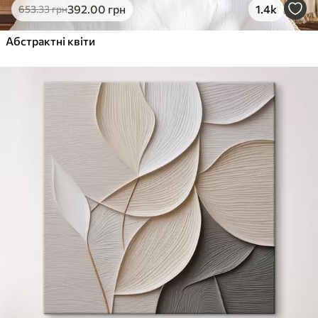
392
.00
грн
1.4k
653
.33
грн
Абстрактні квіти