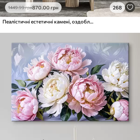
870
.00
грн
268
1449
.99
грн
Пеалістичні естетичні камені, оздоблення будинку, природне освітлення