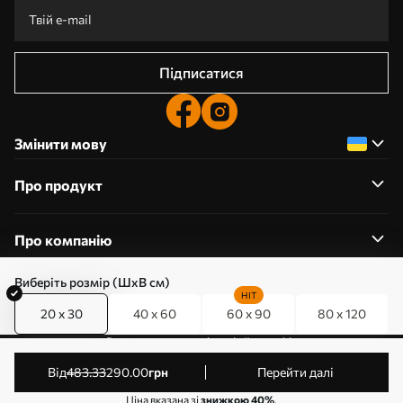
Підписатися
Змінити мову
Про продукт
Про компанію
Виберіть розмір (ШхВ см)
HIT
20 x 30
40 x 60
60 x 90
80 x 120
0800357223
Редагування дозволів на файли cookie
© 2011-2026 Art-holst. Усі права захищені. Власник:
від
483
.33
290
.00
грн
Перейти далі
ТОВ “КЛЄВЄР”. Код ЄДРПОУ: 31780602.
Ціна вказана зі
знижкою 40%
.