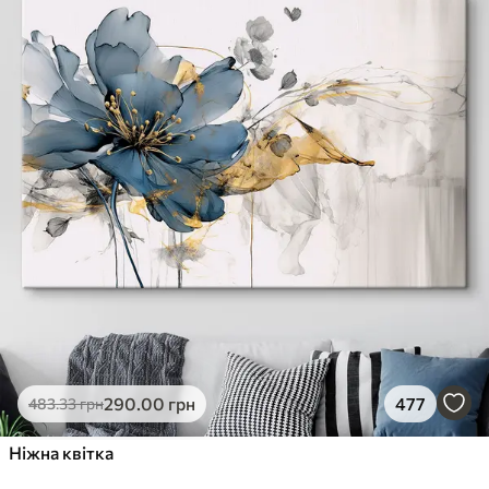
290
.00
грн
477
483
.33
грн
Ніжна квітка