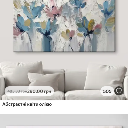
290
.00
грн
505
483
.33
грн
Абстрактні квіти олією