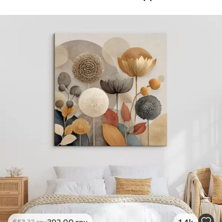
Стандарт
Від
290
.00
грн
✓
Яскраві, насичені кольори
✓
Стійкість до вицвітання
✓
Безпечне чорнило без запаху
✗
Поверхня з текстурою полотна
✗
Екологічний матеріал
Преміум
Від
363
.00
грн
✓
Яскраві, насичені кольори
✓
Стійкість до вицвітання
✓
Безпечне чорнило без запаху
✓
Поверхня з текстурою полотна
✗
Екологічний матеріал
Еко-Преміум
392
.00
грн
1.4k
653
.33
грн