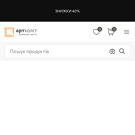
ЗНИЖКИ 40%
0
0