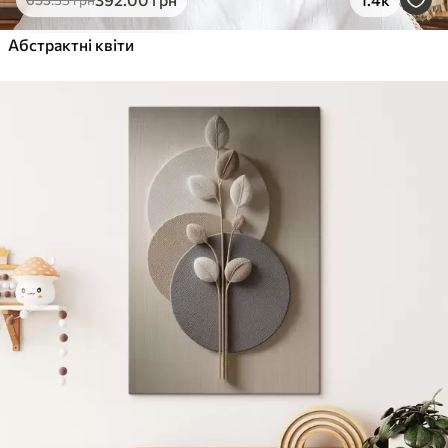
Від
455
.00
грн
✓
Абстрактні квіти
Яскраві, насичені кольори
✓
Стійкість до вицвітання
✓
Безпечне чорнило без запаху
✓
Поверхня з текстурою полотна
✓
Екологічний матеріал