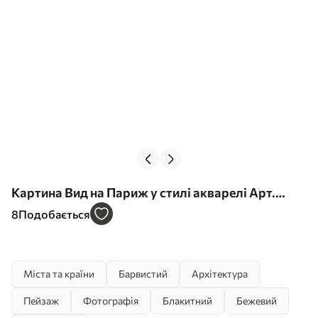
Картина Вид на Париж у стилі акварелі Арт.
s42192
8
Подобається
Міста та країни
Барвистий
Архітектура
Пейзаж
Фотографія
Блакитний
Бежевий