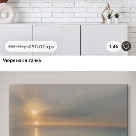
290
.00
грн
1.4k
483
.33
грн
Море на світанку