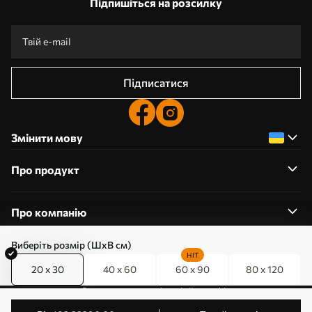
Підпишіться на розсилку
Підписатися
Змінити мову
Про продукт
Про компанію
Виберіть розмір (ШхВ см)
HIT
20 x 30
40 x 60
60 x 90
80 x 120
0800357223
Редагування дозволів на файли cookie
© 2011-2026 Art-holst. Усі права захищені. Власник: