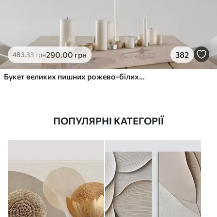
290
.00
грн
382
483
.33
грн
Букет великих пишних рожево-білих квітів півонії із зеленим листям на м’якому розмитому фоні
ПОПУЛЯРНІ КАТЕГОРІЇ