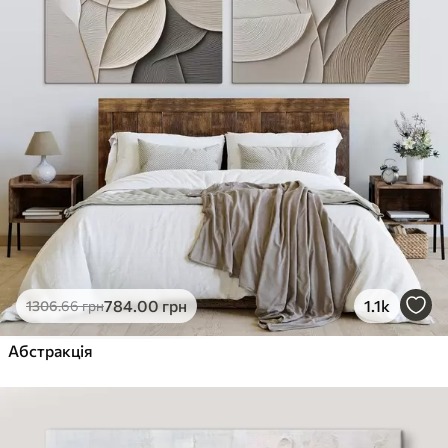
784
.00
грн
1.1k
1306
.66
грн
Абстракція