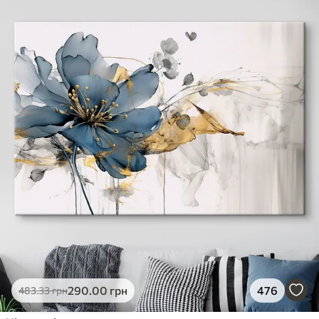
290
.00
грн
476
483
.33
грн