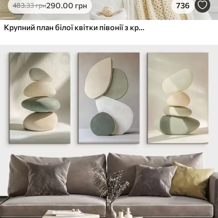
290
.00
грн
736
483
.33
грн
Крупний план білої квітки півонії з крапельками води на пелюстках на розмитому фоні