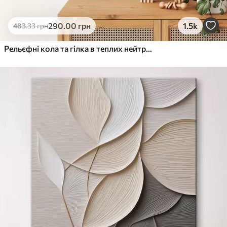
290
.00
грн
1.5k
483
.33
грн
Рельєфні кола та гілка в теплих нейтральних тонах