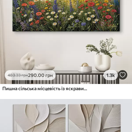
290
.00
грн
1.3k
483
.33
грн
Пишна сільська місцевість із яскравим лугом диких квітів, наповненим різнокольоровими квітами під хмарним небом