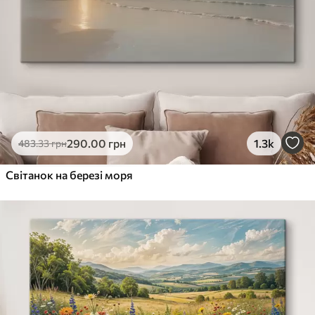
290
.00
грн
1.3k
483
.33
грн
Світанок на березі моря