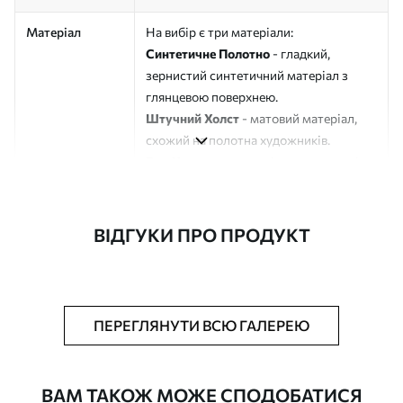
Матеріал
На вибір є три матеріали:
Синтетичне Полотно
- гладкий,
зернистий синтетичний матеріал з
глянцевою поверхнею.
Штучний Холст
- матовий матеріал,
схожий на полотна художників.
Еко-Холст
- високоякісне полотно зі
100% бавовни.
Автор
ART-HOLST
ВІДГУКИ ПРО ПРОДУКТ
Номер артикулу
s42192
Додатково
Можна додати лакове покриття.
ПЕРЕГЛЯНУТИ ВСЮ ГАЛЕРЕЮ
Доступні матеріали
ВАМ ТАКОЖ МОЖЕ СПОДОБАТИСЯ