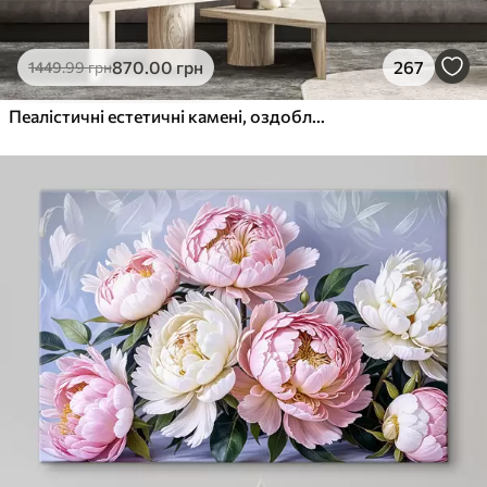
870
.00
грн
267
1449
.99
грн
Пеалістичні естетичні камені, оздоблення будинку, природне освітлення