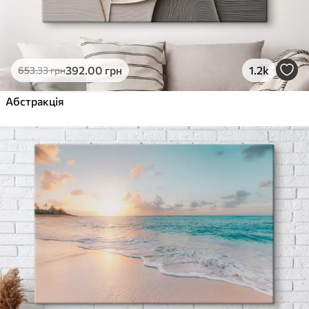
392
.00
грн
1.2k
653
.33
грн
Абстракція