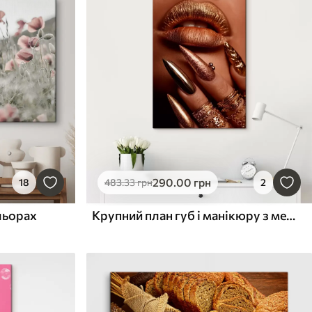
290
.00
грн
18
483
.33
грн
2
льорах
Крупний план губ і манікюру з металічним блиском