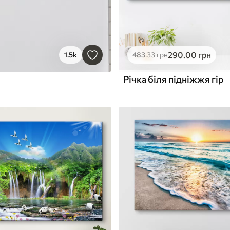
290
.00
грн
1.5k
483
.33
грн
Річка біля підніжжя гір