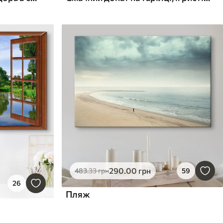
290
.00
грн
483
.33
грн
59
26
Пляж