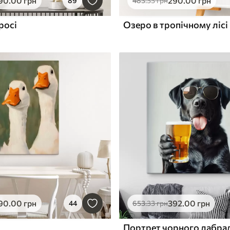
90
.00
грн
290
.00
грн
89
483
.33
грн
росі
Озеро в тропічному лісі
90
.00
грн
392
.00
грн
44
653
.33
грн