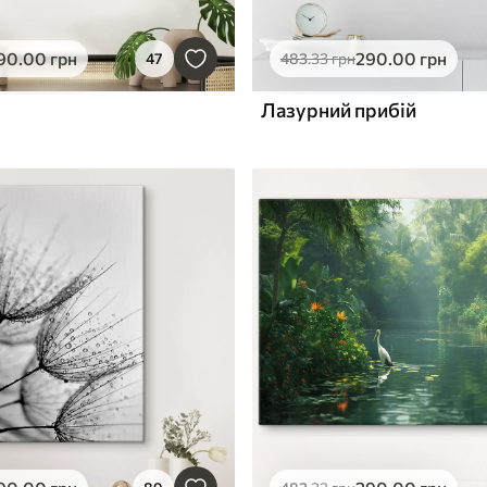
90
.00
грн
290
.00
грн
47
483
.33
грн
Лазурний прибій