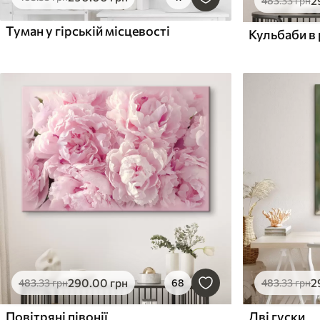
2
483
.33
грн
Туман у гірській місцевості
Кульбаби в 
290
.00
грн
2
483
.33
грн
68
483
.33
грн
Повітряні півонії
Дві гуски