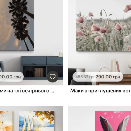
90
.00
грн
290
.00
грн
483
.33
грн
Високі пальми на тлі вечірнього неба
Маки в приглушених ко