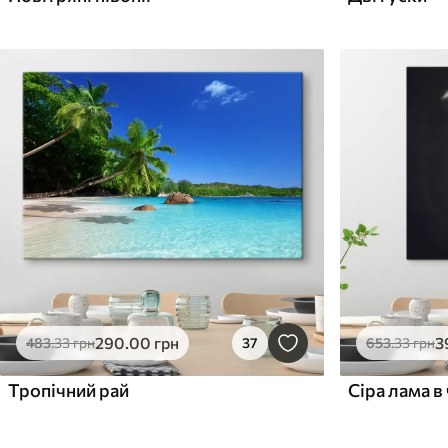
290
.00
грн
3
483
.33
грн
37
653
.33
грн
Тропічний рай
Сіра лама в