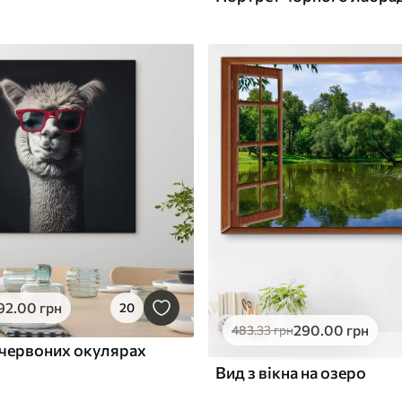
92
.00
грн
20
290
.00
грн
483
.33
грн
 червоних окулярах
Вид з вікна на озеро