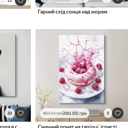
22
Гарний схід сонця над морем
290
.00
грн
20
483
.33
грн
5
Портрет чорного лабрадора в сонцезахисних окулярах і тримає пінту пива, дивлячись прямо в камеру
Смачний донат на тарілці, ігристі вершки, малина, лід