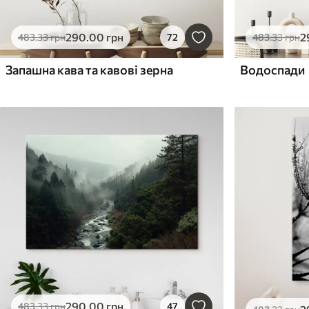
290
.00
грн
2
483
.33
грн
72
483
.33
грн
Запашна кава та кавові зерна
Водоспади
290
.00
грн
483
.33
грн
47