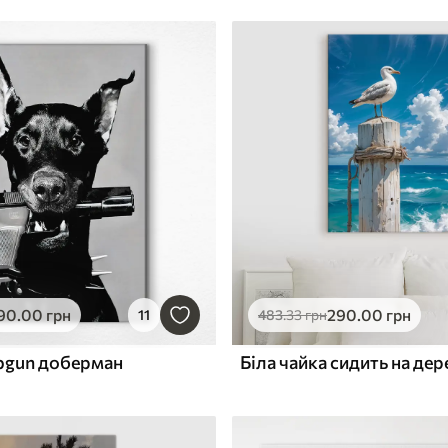
90
.00
грн
290
.00
грн
11
483
.33
грн
pgun доберман