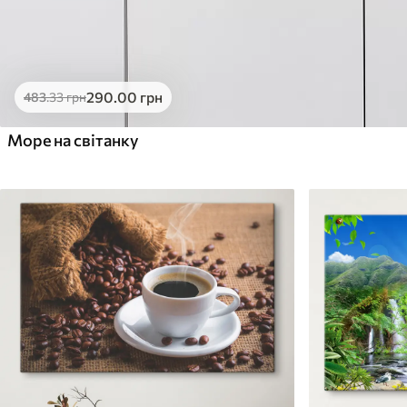
290
.00
грн
483
.33
грн
Море на світанку