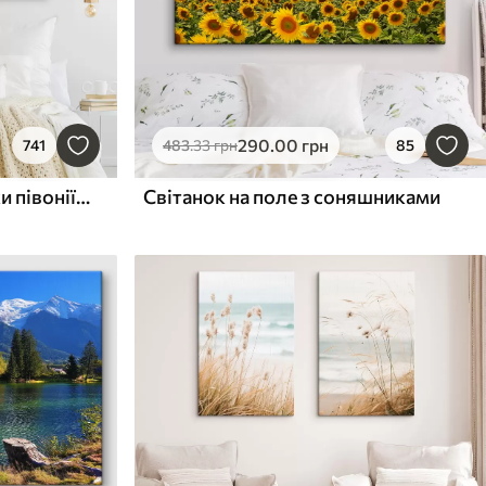
290
.00
грн
741
483
.33
грн
85
Крупний план білої квітки півонії з крапельками води на пелюстках на розмитому фоні
Світанок на поле з соняшниками