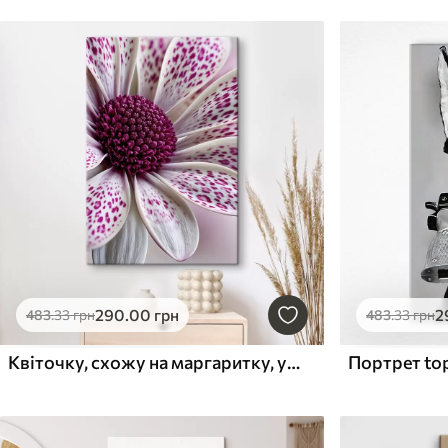
290
.00
грн
2
483
.33
грн
483
.33
грн
Квіточку, схожу на маргаритку, у крупному плані з яскравими магентовими плямами у вигляді леопардового візерунка
Портрет to