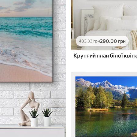
290
.00
грн
483
.33
грн