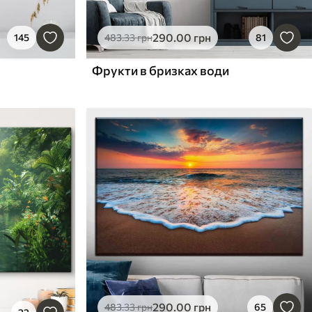
290
.00
грн
145
483
.33
грн
81
Фрукти в бризках води
290
.00
грн
483
.33
грн
65