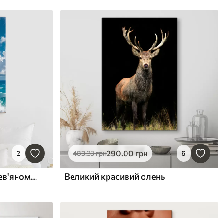
290
.00
грн
2
483
.33
грн
6
Біла чайка сидить на дерев'яному стовпі на тлі яскраво-синього неба та океану з хвилями
Великий красивий олень