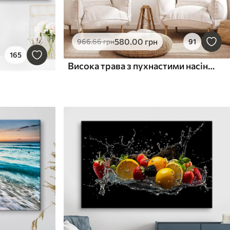
580
.00
грн
966
.66
грн
91
165
Висока трава з пухнастими насінням, піщаний пляж і океанські хвилі на задньому плані, м'яка і приглушена кольорова гама