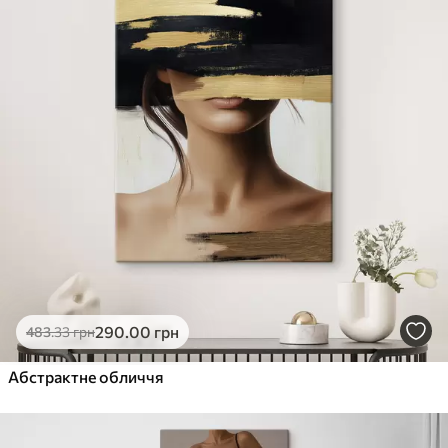
290
.00
грн
483
.33
грн
Абстрактне обличчя