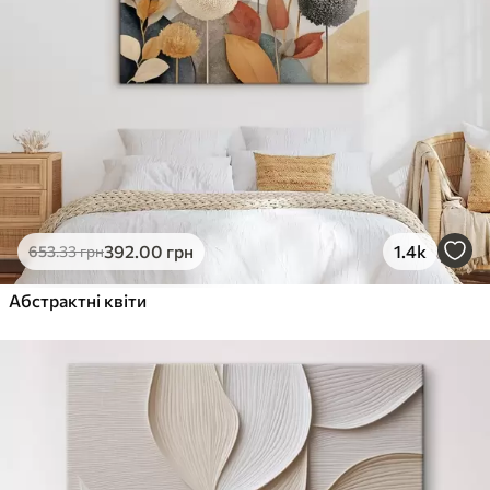
392
.00
грн
1.4k
653
.33
грн
Абстрактні квіти