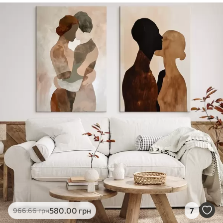
✓
Безпечне чорнило без запаху
✓
Поверхня з текстурою полотна
✓
Екологічний матеріал
580
.00
грн
7
966
.66
грн