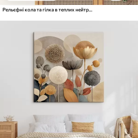
Рельєфні кола та гілка в теплих нейтральних тонах