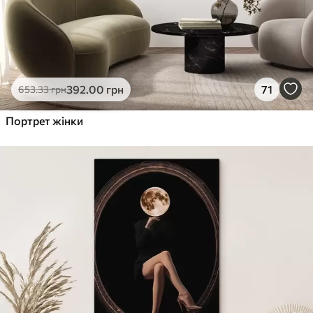
392
.00
грн
71
653
.33
грн
Портрет жінки