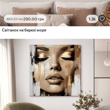
290
.00
грн
1.3k
483
.33
грн
Світанок на березі моря