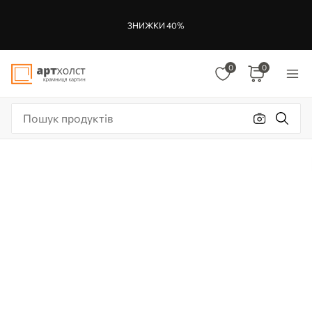
ЗНИЖКИ 40%
0
0