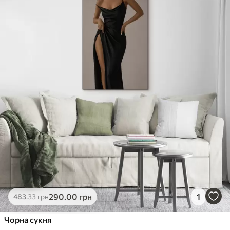
290
.00
грн
1
483
.33
грн
Чорна сукня