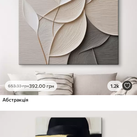
392
.00
грн
1.2k
653
.33
грн
Абстракція