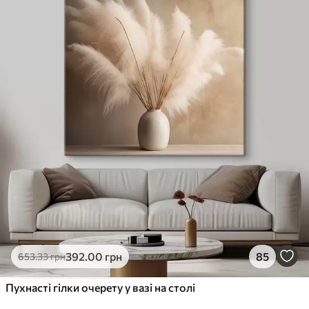
✓
Стійкість до вицвітання
✓
Безпечне чорнило без запаху
✗
Поверхня з текстурою полотна
✗
Екологічний матеріал
Преміум
Від
363
.00
грн
✓
Яскраві, насичені кольори
✓
Стійкість до вицвітання
✓
Безпечне чорнило без запаху
✓
Поверхня з текстурою полотна
✗
Екологічний матеріал
Еко-Преміум
392
.00
грн
85
653
.33
грн
Від
455
.00
грн
✓
Пухнасті гілки очерету у вазі на столі
Яскраві, насичені кольори
✓
Стійкість до вицвітання