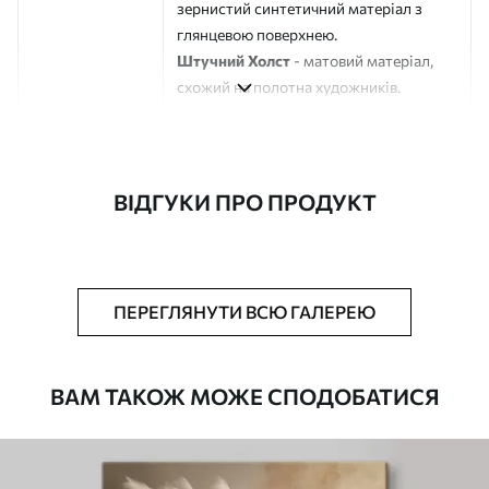
зернистий синтетичний матеріал з
глянцевою поверхнею.
Штучний Холст
- матовий матеріал,
схожий на полотна художників.
Еко-Холст
- високоякісне полотно зі
100% бавовни.
Автор
ART-HOLST
ВІДГУКИ ПРО ПРОДУКТ
Номер артикулу
s34464
Додатково
Можна додати лакове покриття.
ПЕРЕГЛЯНУТИ ВСЮ ГАЛЕРЕЮ
Доступні матеріали
ВАМ ТАКОЖ МОЖЕ СПОДОБАТИСЯ
Стандарт
Від
290
.00
грн
✓
Яскраві, насичені кольори