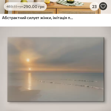
290
.00
грн
23
483
.33
грн
Абстрактний силует жінки, імітація потертостей і мазків