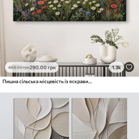
290
.00
грн
1.3k
483
.33
грн
Пишна сільська місцевість із яскравим лугом диких квітів, наповненим різнокольоровими квітами під хмарним небом