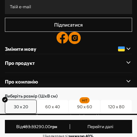
Підписатися
Змінити мову
Про продукт
Про компанію
Виберіть розмір (ШхВ см)
HIT
30 x 20
60 x 40
90 x 60
120 x 80
0800357223
Редагування дозволів на файли cookie
© 2011-2026 Art-holst. Усі права захищені. Власник:
від
483
.33
290
.00
грн
Перейти далі
ТОВ “КЛЄВЄР”. Код ЄДРПОУ: 31780602.
Ціна вказана зі
знижкою 40%
.