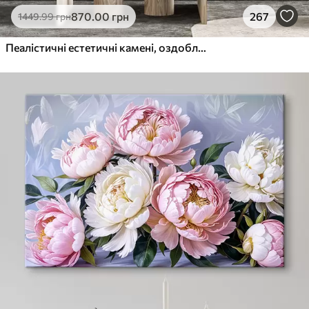
870
.00
грн
267
1449
.99
грн
Пеалістичні естетичні камені, оздоблення будинку, природне освітлення