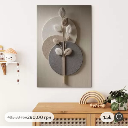
✓
Яскраві, насичені кольори
✓
Стійкість до вицвітання
✓
Безпечне чорнило без запаху
✗
Поверхня з текстурою полотна
✗
Екологічний матеріал
Преміум
Від
363
.00
грн
✓
Яскраві, насичені кольори
✓
Стійкість до вицвітання
✓
Безпечне чорнило без запаху
✓
Поверхня з текстурою полотна
✗
Екологічний матеріал
Еко-Преміум
290
.00
грн
1.5k
483
.33
грн
Від
455
.00
грн