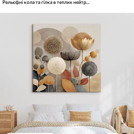
✓
Яскраві, насичені кольори
Рельєфні кола та гілка в теплих нейтральних тонах
✓
Стійкість до вицвітання
✓
Безпечне чорнило без запаху
✓
Поверхня з текстурою полотна
✓
Екологічний матеріал