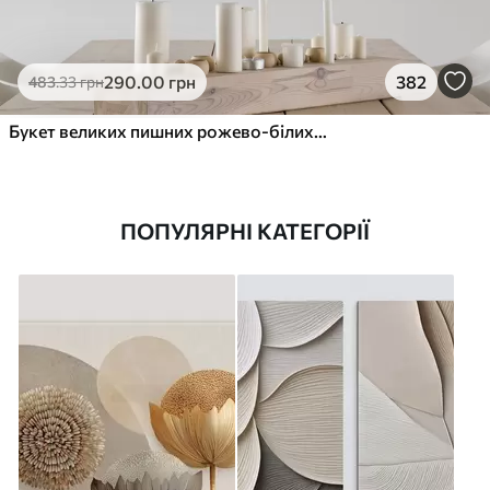
290
.00
грн
382
483
.33
грн
Букет великих пишних рожево-білих квітів півонії із зеленим листям на м’якому розмитому фоні
ПОПУЛЯРНІ КАТЕГОРІЇ