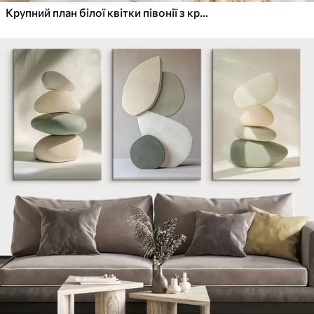
Крупний план білої квітки півонії з крапельками води на пелюстках на розмитому фоні