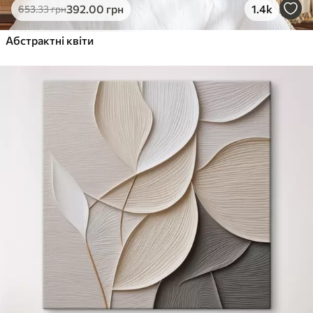
392
.00
грн
1.4k
653
.33
грн
Абстрактні квіти