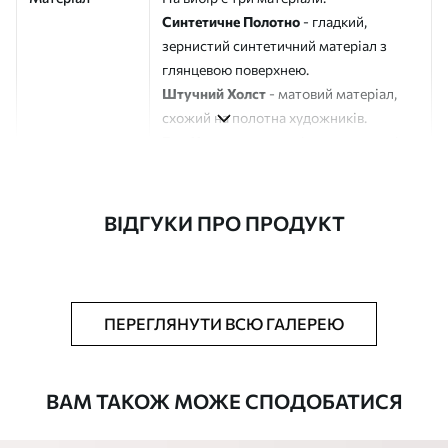
Синтетичне Полотно
- гладкий,
зернистий синтетичний матеріал з
глянцевою поверхнею.
Штучний Холст
- матовий матеріал,
схожий на полотна художників.
Еко-Холст
- високоякісне полотно зі
100% бавовни.
Автор
ART-HOLST
ВІДГУКИ ПРО ПРОДУКТ
Номер артикулу
s17989
Додатково
Можна додати лакове покриття.
ПЕРЕГЛЯНУТИ ВСЮ ГАЛЕРЕЮ
Доступні матеріали
ВАМ ТАКОЖ МОЖЕ СПОДОБАТИСЯ
Стандарт
Від
290
.00
грн