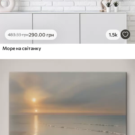
290
.00
грн
1.5k
483
.33
грн
Море на світанку