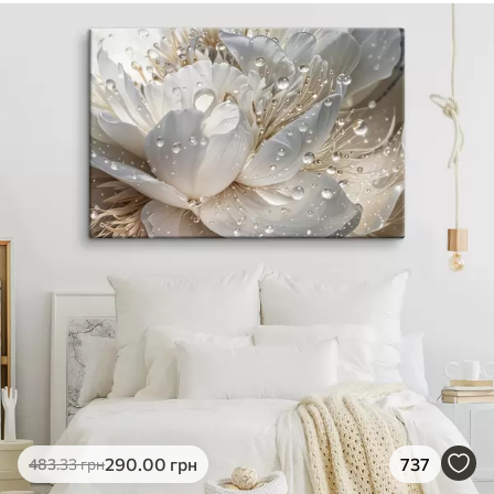
290
.00
грн
737
483
.33
грн