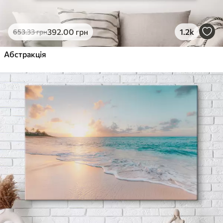
392
.00
грн
1.2k
653
.33
грн
Абстракція