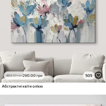
290
.00
грн
505
483
.33
грн
Абстрактні квіти олією