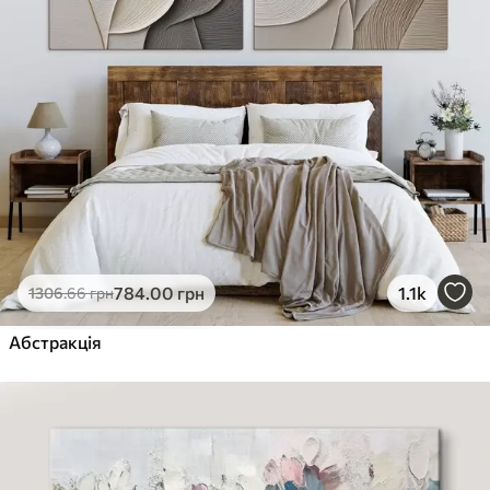
784
.00
грн
1.1k
1306
.66
грн
Абстракція