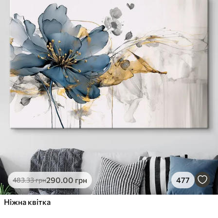
290
.00
грн
477
483
.33
грн
Ніжна квітка