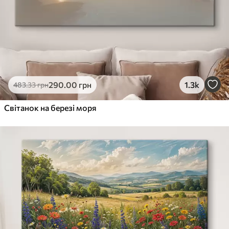
290
.00
грн
1.3k
483
.33
грн
Світанок на березі моря