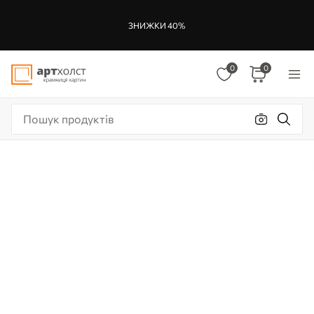
ЗНИЖКИ 40%
0
0