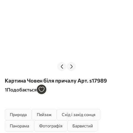
Картина Човен біля причалу Арт. s17989
1
Подобається
Природа
Пейзаж
Схід і захід сонця
Панорама
Фотографія
Барвистий