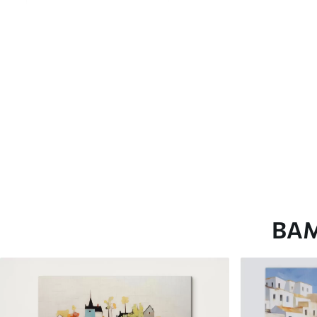
глянцевою поверхнею.
Штучний Холст
- матовий
Еко-Холст
- високоякісне
Автор
ART-HOLST
Номер артикулу
m00450
Додатково
Можна додати лакове пок
Доступні матеріали
ВА
Стандарт
Преміум
Від
580
.00
грн
Від
726
.00
грн
✓
✓
Яскраві, насичені кольори
Яскраві, насичені ко
✓
✓
Стійкість до вицвітання
Стійкість до вицвіта
✓
✓
Безпечне чорнило без запаху
Безпечне чорнило бе