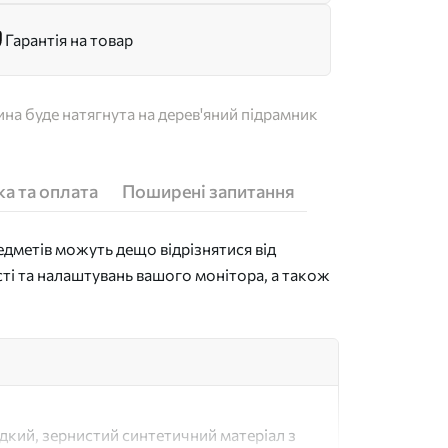
Гарантія на товар
на буде натягнута на дерев'яний підрамник
а та оплата
Поширені запитання
дметів можуть дещо відрізнятися від
сті та налаштувань вашого монітора, а також
адкий, зернистий синтетичний матеріал з