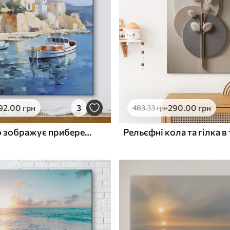
ю
Поверхня з текстурою
✓
полотна
✓
л
Екологічний матеріал
92
.00
грн
3
290
.00
грн
483
.33
грн
Картина, що зображує прибережне містечко