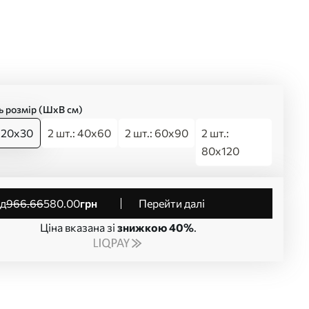
ь розмір (ШхВ см)
: 20x30
2 шт.: 40x60
2 шт.: 60x90
2 шт.:
80x120
від
966
.66
580
.00
грн
Перейти далі
Ціна вказана зі
знижкою 40%
.