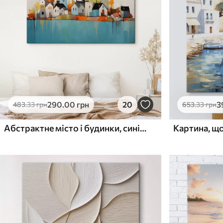
Поверхня з текстурою
Поверхня з текстуро
✗
✓
полотна
полотна
✗
✗
Екологічний матеріал
Екологічний матеріа
290
.00
грн
20
3
483
.33
грн
653
.33
грн
Абстрактне місто і будинки, синій, жовтий, червоний кольори