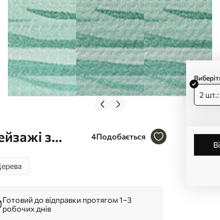
Виберіт
2 шт.
ейзажі з
4
Подобається
ке
ерева
50
Готовий до відправки протягом 1–3
робочих днів