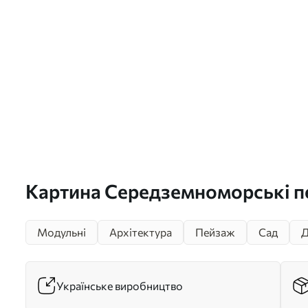
Картина Середземноморські п
деревами та будинками, морсь
Модульні
Архітектура
Пейзаж
Сад
Д
узбережжя, Іспанія Арт. m004
Українське виробництво