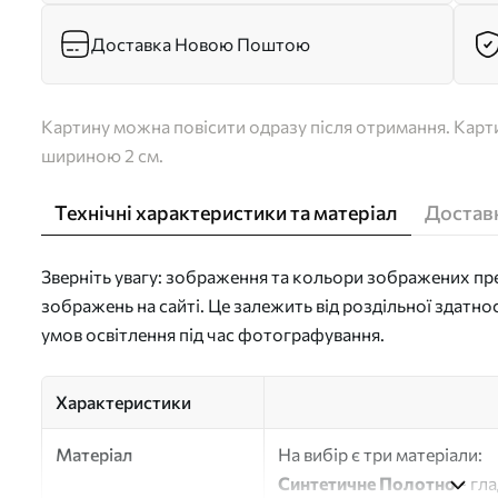
Доставка Новою Поштою
Картину можна повісити одразу після отримання. Карти
шириною 2 см.
Технічні характеристики та матеріал
Доставк
Зверніть увагу: зображення та кольори зображених пре
зображень на сайті. Це залежить від роздільної здатно
умов освітлення під час фотографування.
Характеристики
Матеріал
На вибір є три матеріали:
Синтетичне Полотно
- гл