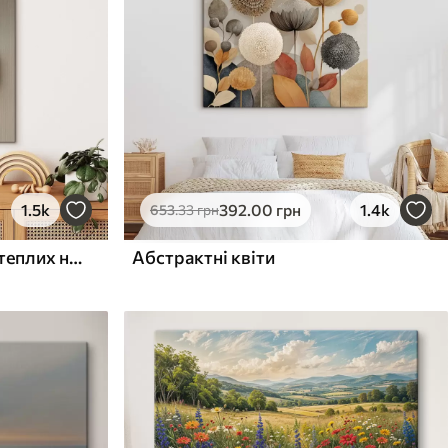
1.5k
392
.00
грн
1.4k
653
.33
грн
Рельєфні кола та гілка в теплих нейтральних тонах
Абстрактні квіти