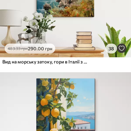
290
.00
грн
38
483
.33
грн
Вид на морську затоку, гори в Італії з готелю імітація олійного живопису