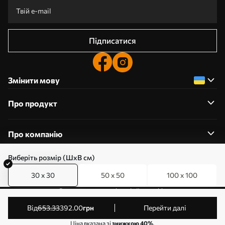
Підписатися
Змінити мову
Про продукт
Про компанію
Виберіть розмір (ШхВ см)
30 x 30
50 x 50
100 x 100
0800357223
Редагування дозволів на файли cookie
© 2011-2026 Art-holst. Усі права захищені. Власник:
від
653
.33
392
.00
грн
Перейти далі
ТОВ “КЛЄВЄР”. Код ЄДРПОУ: 31780602.
Ціна вказана зі
знижкою 40%
.