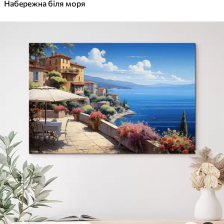
✓
Набережна біля моря
Яскраві, насичені кольори
✓
Стійкість до вицвітання
✓
Безпечне чорнило без запаху
✓
Поверхня з текстурою полотна
✓
Екологічний матеріал