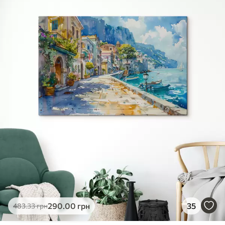
✓
Яскраві, насичені кольори
✓
Стійкість до вицвітання
✓
Безпечне чорнило без запаху
✗
Поверхня з текстурою полотна
✗
Екологічний матеріал
Преміум
Від
490
.00
грн
✓
Яскраві, насичені кольори
✓
Стійкість до вицвітання
✓
Безпечне чорнило без запаху
✓
Поверхня з текстурою полотна
✗
Екологічний матеріал
Еко-Преміум
290
.00
грн
35
483
.33
грн
Від
615
.00
грн