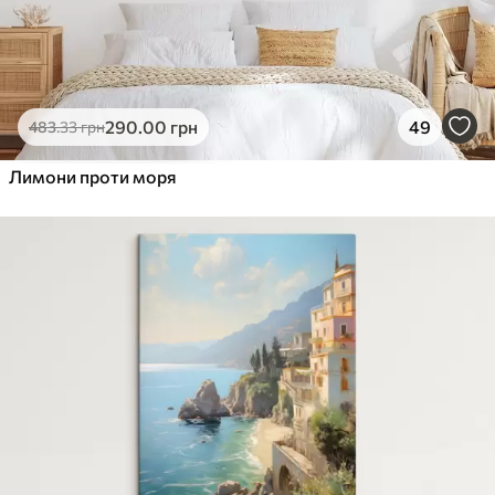
290
.00
грн
49
483
.33
грн
Лимони проти моря