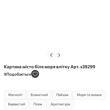
Картина місто біля моря влітку Арт. s39299
9
Подобається
Магнолії
Блакитний
Пейзаж
Моря та океани
Барвистий
Пляж
Архітектура