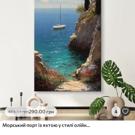
290
.00
грн
4
483
.33
грн
Морський порт із яхтою у стилі олійного живопису