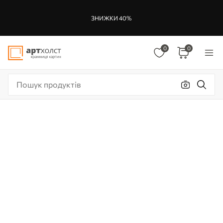
ЗНИЖКИ 40%
0
0