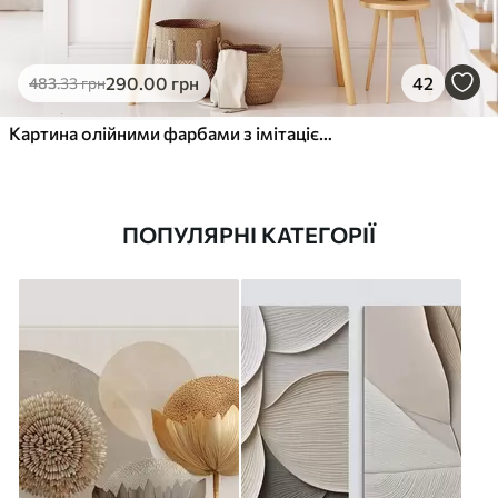
290
.00
грн
42
483
.33
грн
Картина олійними фарбами з імітацією балкона з квітами, з видом на море, будинки на узбережжі, сонячний день, блакитне небо
ПОПУЛЯРНІ КАТЕГОРІЇ