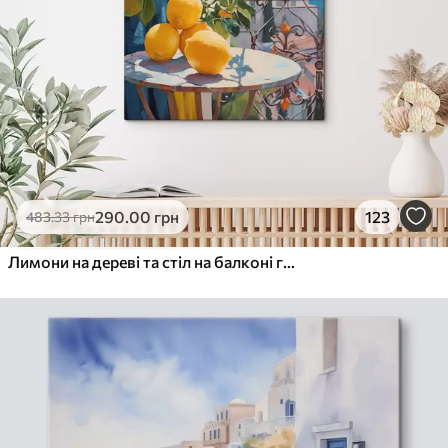
290
.00
грн
123
483
.33
грн
Лимони на дереві та стіл на балконі готелю з видом на море, імітація олійного живопису