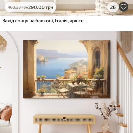
290
.00
грн
26
483
.33
грн
Захід сонця на балконі, Італія, архітектура, квітучі квіти, акварельний стиль