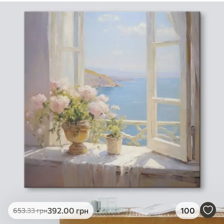
392
.00
грн
100
653
.33
грн