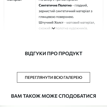
Синтетичне Полотно
- гладкий,
зернистий синтетичний матеріал з
глянцевою поверхнею.
Штучний Холст
- матовий матеріал,
схожий на полотна художників.
Еко-Холст
- високоякісне полотно зі
100% бавовни.
Автор
ART-HOLST
ВІДГУКИ ПРО ПРОДУКТ
Номер артикулу
s39299
Додатково
Можна додати лакове покриття.
ПЕРЕГЛЯНУТИ ВСЮ ГАЛЕРЕЮ
Доступні матеріали
ВАМ ТАКОЖ МОЖЕ СПОДОБАТИСЯ
Стандарт
Від
392
.00
грн