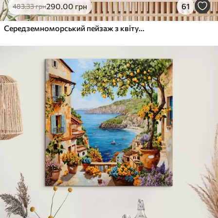
290
.00
грн
61
483
.33
грн
Середземноморський пейзаж з квітучою терасою в художньому стилі