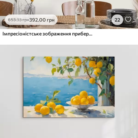
392
.00
грн
22
653
.33
грн
Імпресіоністське зображення прибережного селища з лимонним деревом