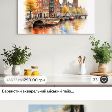
290
.00
грн
23
483
.33
грн
Барвистий акварельний міський пейзаж Амстердама з традиційними голландськими будинками на каналі та човнами на воді