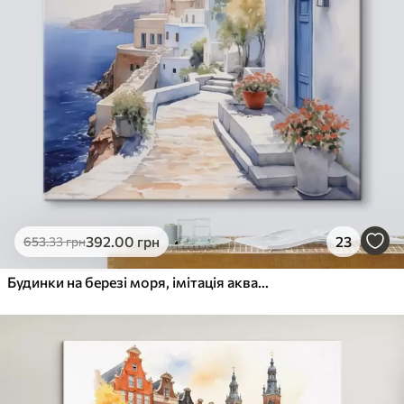
392
.00
грн
23
653
.33
грн
Будинки на березі моря, імітація акварелі