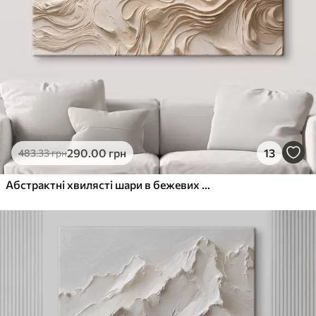
290
.00
грн
13
483
.33
грн
Абстрактні хвилясті шари в бежевих тонах у стилі мінімалізму