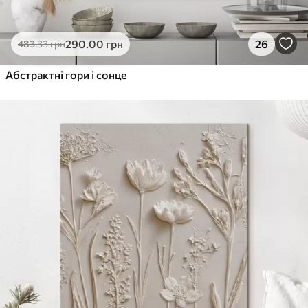
290
.00
грн
26
483
.33
грн
Абстрактні гори і сонце