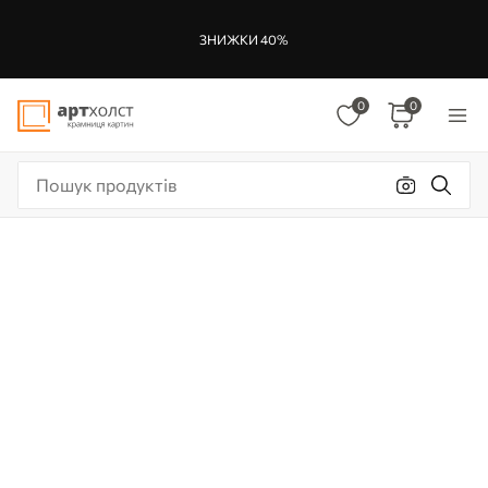
ЗНИЖКИ 40%
0
0