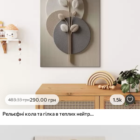
290
.00
грн
1.5k
483
.33
грн
Рельєфні кола та гілка в теплих нейтральних тонах