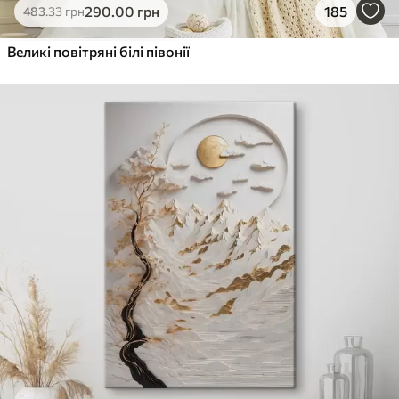
290
.00
грн
185
483
.33
грн
Великі повітряні білі півонії