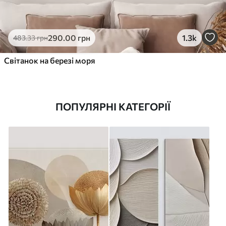
290
.00
грн
1.3k
483
.33
грн
Світанок на березі моря
ПОПУЛЯРНІ КАТЕГОРІЇ