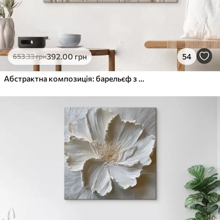
392
.00
грн
54
653
.33
грн
Абстрактна композиція: барельєф з квітами на світлому тлі