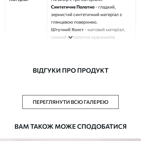
Синтетичне Полотно
- гладкий,
зернистий синтетичний матеріал з
глянцевою поверхнею.
Штучний Холст
- матовий матеріал,
схожий на полотна художників.
Еко-Холст
- високоякісне полотно зі
100% бавовни.
Автор
ART-HOLST
ВІДГУКИ ПРО ПРОДУКТ
Номер артикулу
s41878
Додатково
Можна додати лакове покриття.
ПЕРЕГЛЯНУТИ ВСЮ ГАЛЕРЕЮ
Доступні матеріали
ВАМ ТАКОЖ МОЖЕ СПОДОБАТИСЯ
Стандарт
Від
290
.00
грн