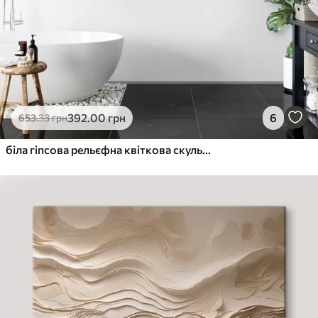
392
.00
грн
6
653
.33
грн
біла гіпсова рельєфна квіткова скульптура