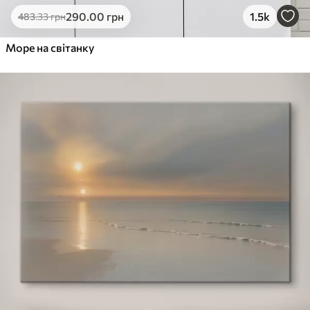
290
.00
грн
1.5k
483
.33
грн
Море на світанку