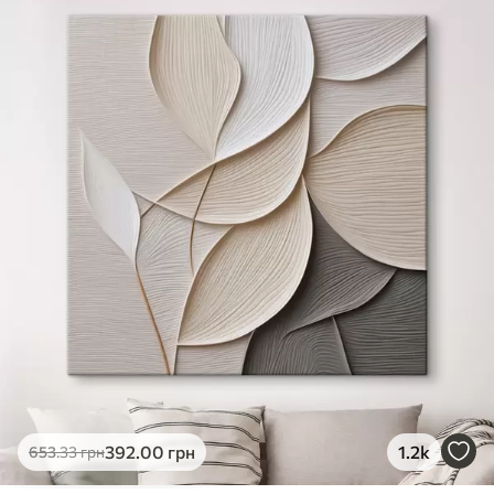
✓
Яскраві, насичені кольори
✓
Стійкість до вицвітання
✓
Безпечне чорнило без запаху
✗
Поверхня з текстурою полотна
✗
Екологічний матеріал
Преміум
Від
363
.00
грн
✓
Яскраві, насичені кольори
✓
Стійкість до вицвітання
✓
Безпечне чорнило без запаху
✓
Поверхня з текстурою полотна
✗
Екологічний матеріал
Еко-Преміум
392
.00
грн
1.2k
653
.33
грн
Від
455
.00
грн