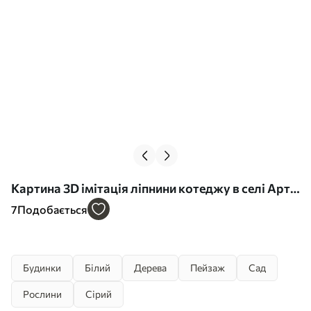
Картина 3D імітація ліпнини котеджу в селі Арт.
s41878
7
Подобається
Будинки
Білий
Дерева
Пейзаж
Сад
Рослини
Сірий