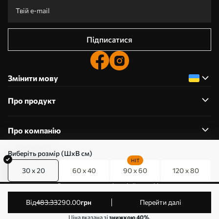
Підписатися
Змінити мову
Про продукт
Про компанію
Виберіть розмір (ШхВ см)
HIT
30 x 20
60 x 40
90 x 60
120 x 80
0800357223
Редагування дозволів на файли cookie
© 2011-2026 Art-holst. Усі права захищені. Власник:
від
483
.33
290
.00
грн
Перейти далі
ТОВ “КЛЄВЄР”. Код ЄДРПОУ: 31780602.
Ціна вказана зі
знижкою 40%
.