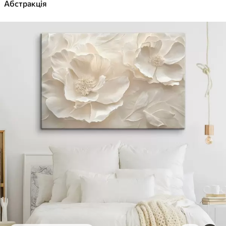
✓
Абстракція
Яскраві, насичені кольори
✓
Стійкість до вицвітання
✓
Безпечне чорнило без запаху
✓
Поверхня з текстурою полотна
✓
Екологічний матеріал