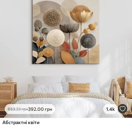
392
.00
грн
1.4k
653
.33
грн
Абстрактні квіти