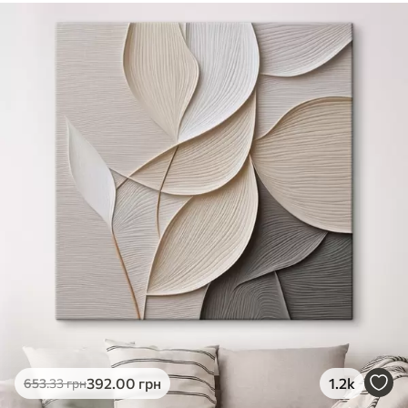
392
.00
грн
1.2k
653
.33
грн