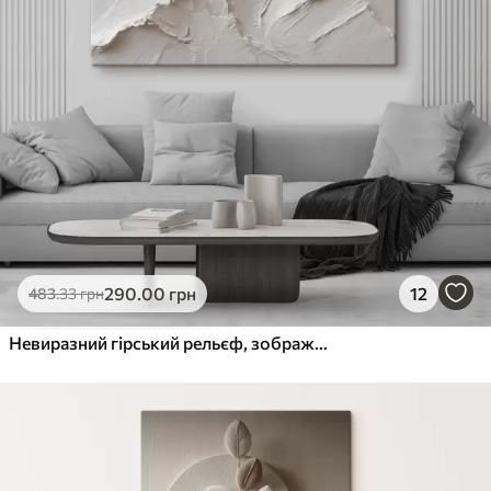
290
.00
грн
12
483
.33
грн
Невиразний гірський рельєф, зображений товстими штрихами