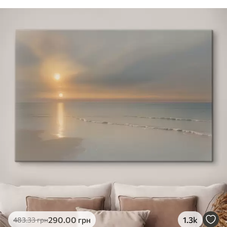
290
.00
грн
1.3k
483
.33
грн