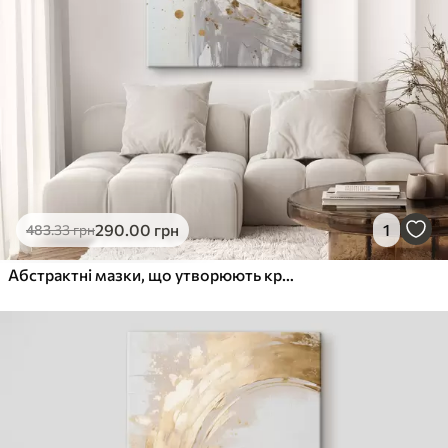
290
.00
грн
1
483
.33
грн
Абстрактні мазки, що утворюють круглу форму, фактурне сучасне мистецтво