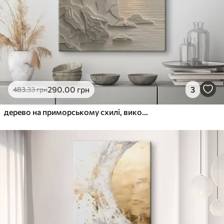
290
.00
грн
3
483
.33
грн
дерево на приморському схилі, виконане у стилі барельєфу