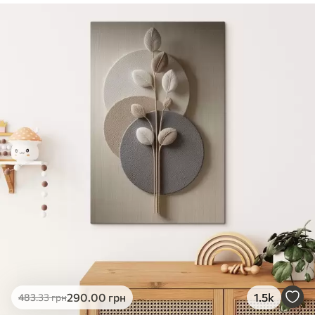
✓
Безпечне чорнило без запаху
✓
Поверхня з текстурою полотна
✓
Екологічний матеріал
290
.00
грн
1.5k
483
.33
грн