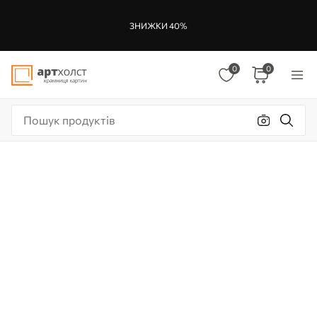
ЗНИЖКИ 40%
0
0