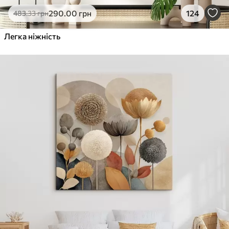
290
.00
грн
124
483
.33
грн
Легка ніжність