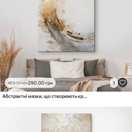
290
.00
грн
1
483
.33
грн
Абстрактні мазки, що створюють круговий рух, фактурне сучасне мистецтво