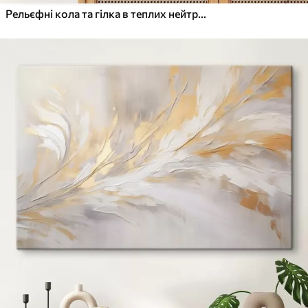
Рельєфні кола та гілка в теплих нейтральних тонах