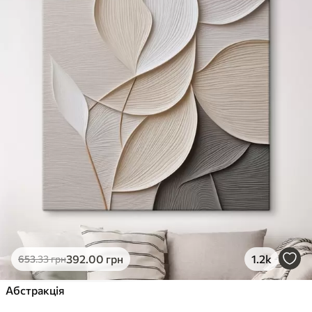
✓
Стійкість до вицвітання
✓
Безпечне чорнило без запаху
✗
Поверхня з текстурою полотна
✗
Екологічний матеріал
Преміум
Від
363
.00
грн
✓
Яскраві, насичені кольори
✓
Стійкість до вицвітання
✓
Безпечне чорнило без запаху
✓
Поверхня з текстурою полотна
✗
Екологічний матеріал
Еко-Преміум
392
.00
грн
1.2k
653
.33
грн
Від
455
.00
грн
✓
Абстракція
Яскраві, насичені кольори
✓
Стійкість до вицвітання