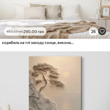
290
.00
грн
26
483
.33
грн
корабель на тлі заходу сонця, виконаний у техніці імпасто