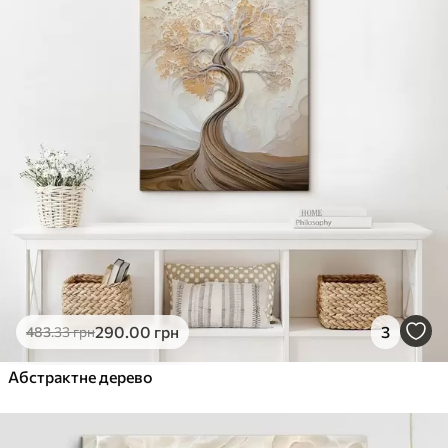
290
.00
грн
3
483
.33
грн
Абстрактне дерево