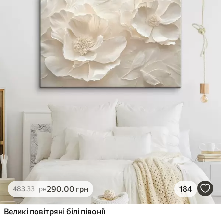
290
.00
грн
184
483
.33
грн
Великі повітряні білі півонії