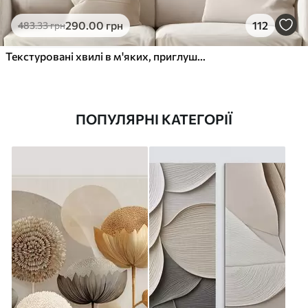
290
.00
грн
112
483
.33
грн
Текстуровані хвилі в м'яких, приглушених тонах
ПОПУЛЯРНІ КАТЕГОРІЇ