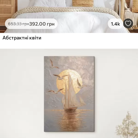
392
.00
грн
1.4k
653
.33
грн
Абстрактні квіти