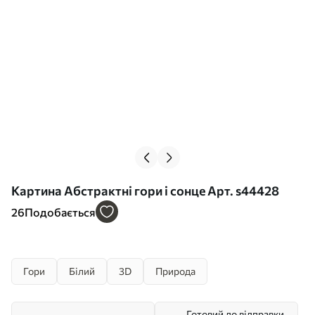
Картина Абстрактні гори і сонце Арт. s44428
26
Подобається
Гори
Білий
3D
Природа
Готовий до відправки