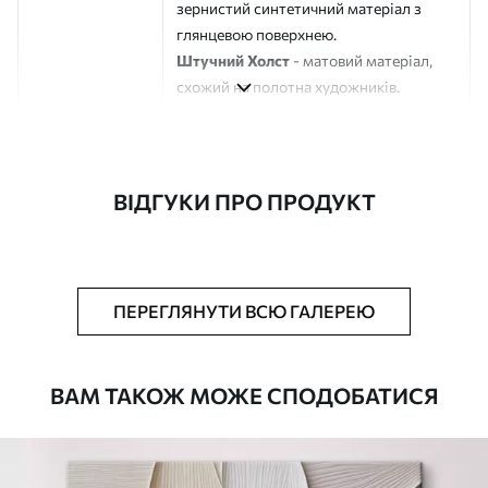
зернистий синтетичний матеріал з
глянцевою поверхнею.
Штучний Холст
- матовий матеріал,
схожий на полотна художників.
Еко-Холст
- високоякісне полотно зі
100% бавовни.
Автор
ART-HOLST
ВІДГУКИ ПРО ПРОДУКТ
Номер артикулу
s44428
Додатково
Можна додати лакове покриття.
ПЕРЕГЛЯНУТИ ВСЮ ГАЛЕРЕЮ
Доступні матеріали
ВАМ ТАКОЖ МОЖЕ СПОДОБАТИСЯ
Стандарт
Від
290
.00
грн
✓
Яскраві, насичені кольори