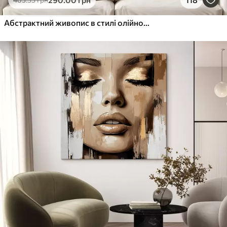
Від
455
.00
грн
✓
Яскраві, насичені кольори
Абстрактний живопис в стилі олійного живопису
✓
Стійкість до вицвітання
✓
Безпечне чорнило без запаху
✓
Поверхня з текстурою полотна
✓
Екологічний матеріал