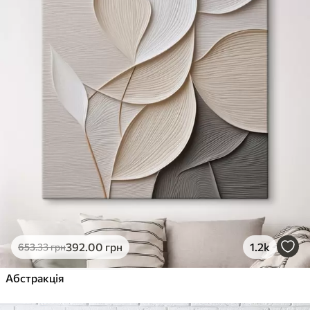
392
.00
грн
1.2k
653
.33
грн
Абстракція