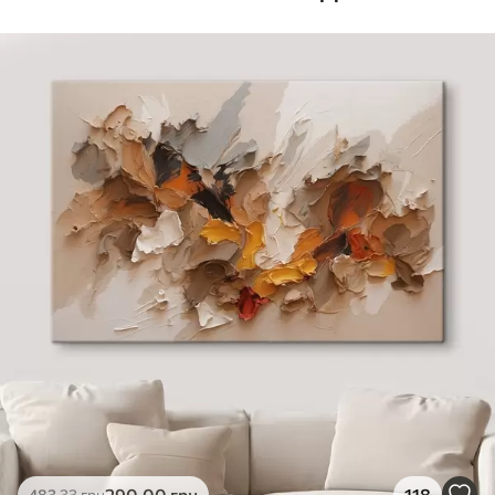
Стандарт
Від
290
.00
грн
✓
Яскраві, насичені кольори
✓
Стійкість до вицвітання
✓
Безпечне чорнило без запаху
✗
Поверхня з текстурою полотна
✗
Екологічний матеріал
Преміум
Від
363
.00
грн
✓
Яскраві, насичені кольори
✓
Стійкість до вицвітання
✓
Безпечне чорнило без запаху
✓
Поверхня з текстурою полотна
✗
Екологічний матеріал
Еко-Преміум
290
.00
грн
118
483
.33
грн