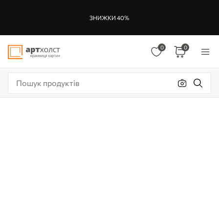
ЗНИЖКИ 40%
0
0