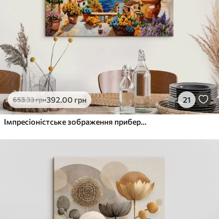
392
.00
грн
21
653
.33
грн
Імпресіоністське зображення прибережного селища з лимонним деревом