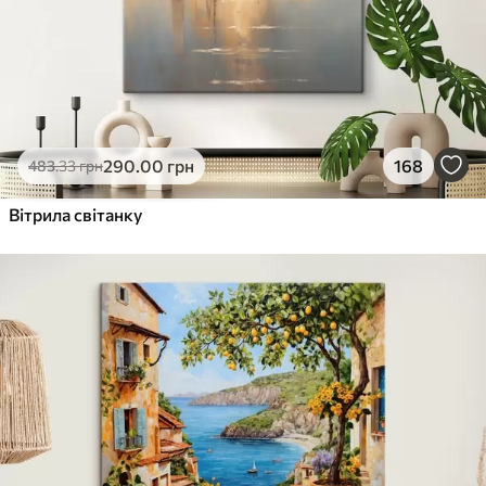
290
.00
грн
168
483
.33
грн
Вітрила світанку