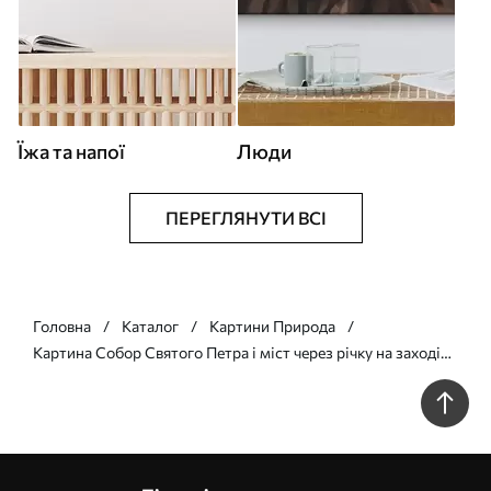
Їжа та напої
Люди
ПЕРЕГЛЯНУТИ ВСІ
Головна
Каталог
Картини Природа
Картина Собор Святого Петра і міст через річку на заході
сонця, теплі кольори, відображення у воді, олійний
живопис Арт. s43396