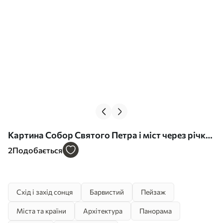
Картина Собор Святого Петра і міст через річку
на заході сонця, теплі кольори, відображення у
2
Подобається
воді, олійний живопис Арт. s43396
Схід і захід сонця
Барвистий
Пейзаж
Міста та країни
Архітектура
Панорама