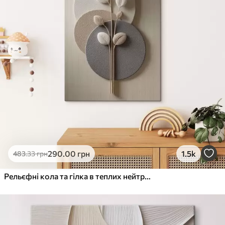
290
.00
грн
1.5k
483
.33
грн
Рельєфні кола та гілка в теплих нейтральних тонах