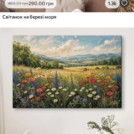
290
.00
грн
1.3k
483
.33
грн
Світанок на березі моря