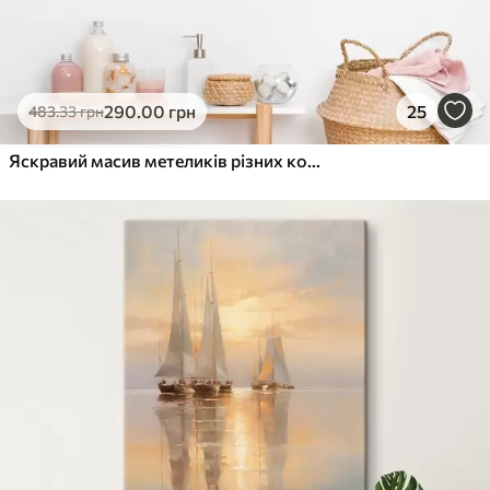
290
.00
грн
25
483
.33
грн
Яскравий масив метеликів різних кольорів, що імітує олійний живопис