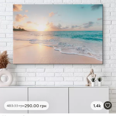
290
.00
грн
1.4k
483
.33
грн