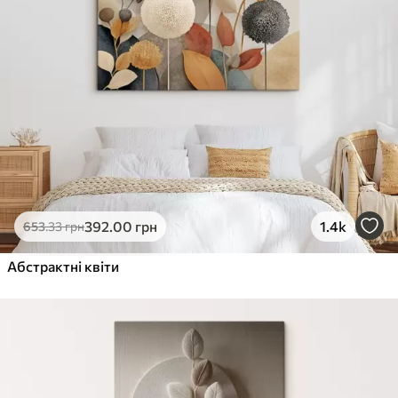
392
.00
грн
1.4k
653
.33
грн
Абстрактні квіти