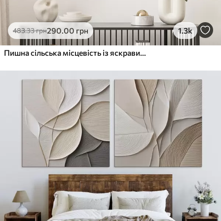
290
.00
грн
1.3k
483
.33
грн
Пишна сільська місцевість із яскравим лугом диких квітів, наповненим різнокольоровими квітами під хмарним небом