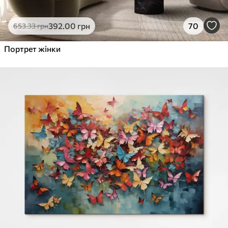
392
.00
грн
70
653
.33
грн
Портрет жінки