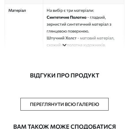
Матеріал
На вибір є три матеріали:
Синтетичне Полотно
- гладкий,
зернистий синтетичний матеріал з
глянцевою поверхнею.
Штучний Холст
- матовий матеріал,
схожий на полотна художників.
Еко-Холст
- високоякісне полотно зі
100% бавовни.
Автор
ART-HOLST
ВІДГУКИ ПРО ПРОДУКТ
Номер артикулу
s43396
Додатково
Можна додати лакове покриття.
ПЕРЕГЛЯНУТИ ВСЮ ГАЛЕРЕЮ
Доступні матеріали
ВАМ ТАКОЖ МОЖЕ СПОДОБАТИСЯ