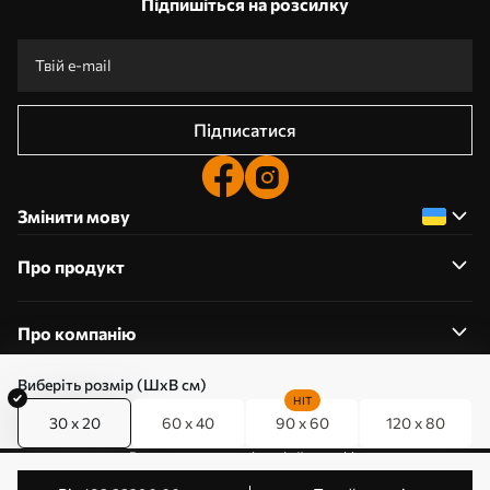
Підпишіться на розсилку
Підписатися
Змінити мову
Про продукт
Про компанію
Виберіть розмір (ШхВ см)
HIT
30 x 20
60 x 40
90 x 60
120 x 80
0800357223
Редагування дозволів на файли cookie
© 2011-2026 Art-holst. Усі права захищені. Власник: