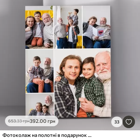
392
.00
грн
653
.33
грн
33
Фотоколаж на полотні в подарунок на ювілей