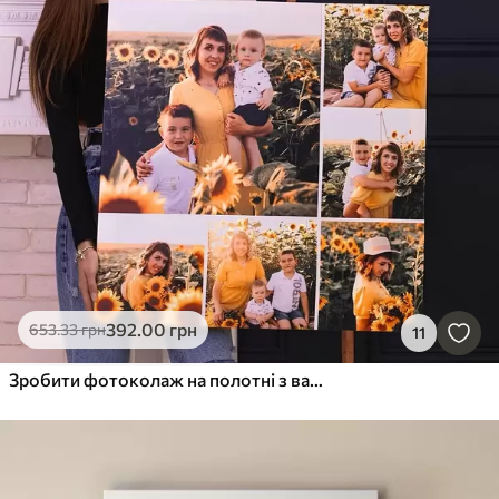
392
.00
грн
653
.33
грн
11
Зробити фотоколаж на полотні з вашої фотографії