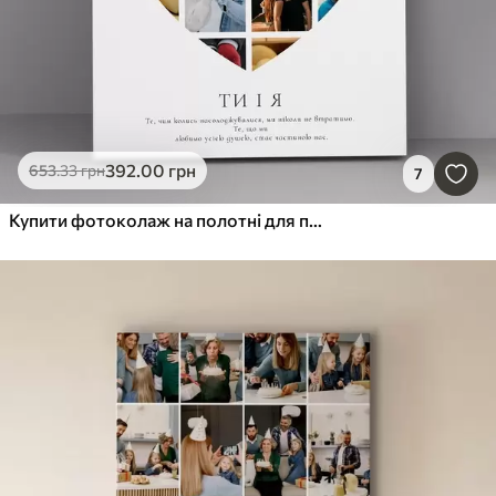
392
.00
грн
653
.33
грн
7
Купити фотоколаж на полотні для подарунка