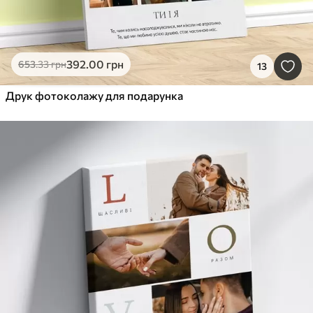
392
.00
грн
653
.33
грн
13
Друк фотоколажу для подарунка