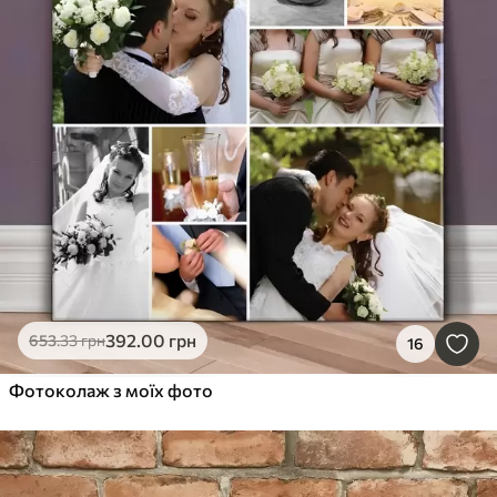
392
.00
грн
653
.33
грн
16
Фотоколаж з моїх фото