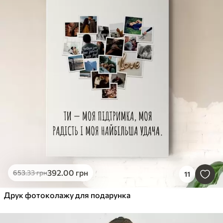
392
.00
грн
653
.33
грн
11
Друк фотоколажу для подарунка