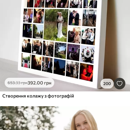
392
.00
грн
653
.33
грн
200
Створення колажу з фотографій