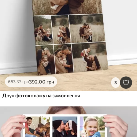
392
.00
грн
653
.33
грн
3
Друк фотоколажу на замовлення