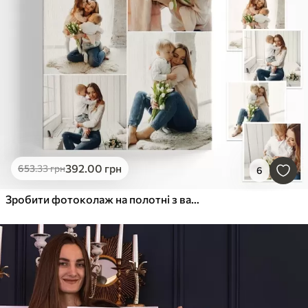
392
.00
грн
653
.33
грн
6
Зробити фотоколаж на полотні з вашої фотографії