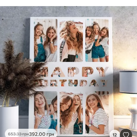
392
.00
грн
653
.33
грн
12