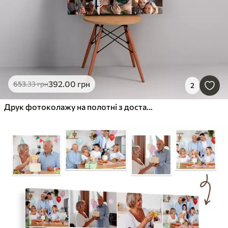
392
.00
грн
653
.33
грн
2
Друк фотоколажу на полотні з доставкою