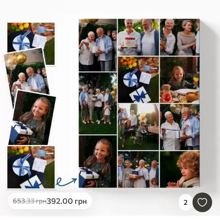
392
.00
грн
653
.33
грн
2