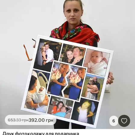
392
.00
грн
653
.33
грн
6
Друк фотоколажу для подарунка