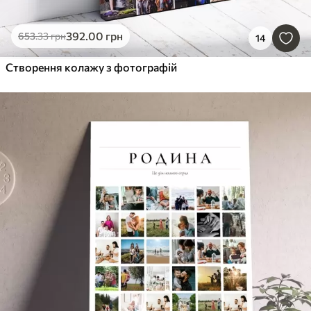
392
.00
грн
653
.33
грн
14
Створення колажу з фотографій