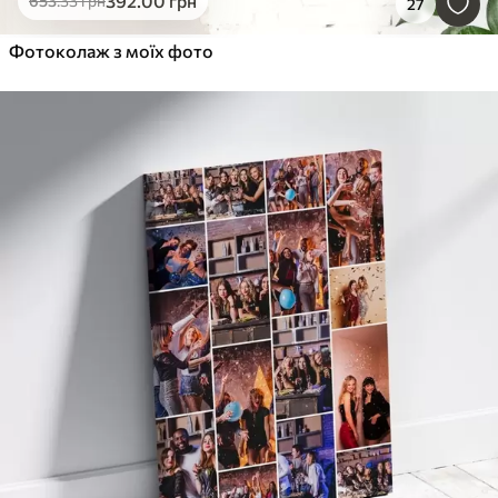
392
.00
грн
653
.33
грн
27
Фотоколаж з моїх фото