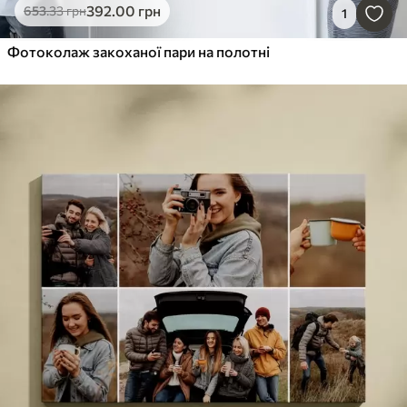
392
.00
грн
653
.33
грн
1
Фотоколаж закоханої пари на полотні