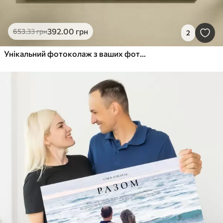
392
.00
грн
653
.33
грн
2
Унікальний фотоколаж з ваших фотографій