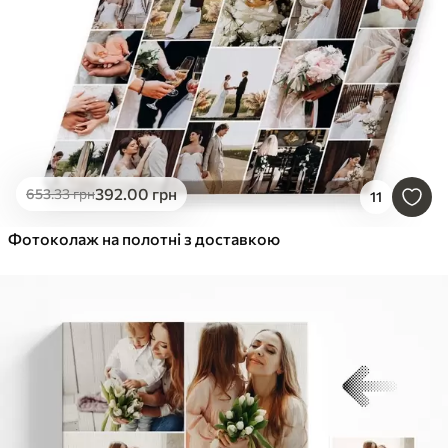
392
.00
грн
653
.33
грн
11
Фотоколаж на полотні з доставкою