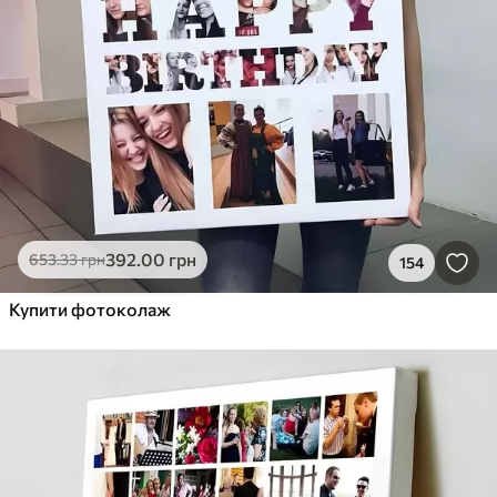
392
.00
грн
653
.33
грн
154
Купити фотоколаж