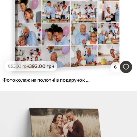
392
.00
грн
653
.33
грн
6
Фотоколаж на полотні в подарунок на ювілей