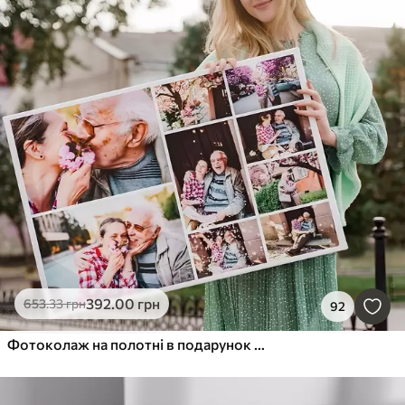
392
.00
грн
653
.33
грн
92
Фотоколаж на полотні в подарунок на ювілей