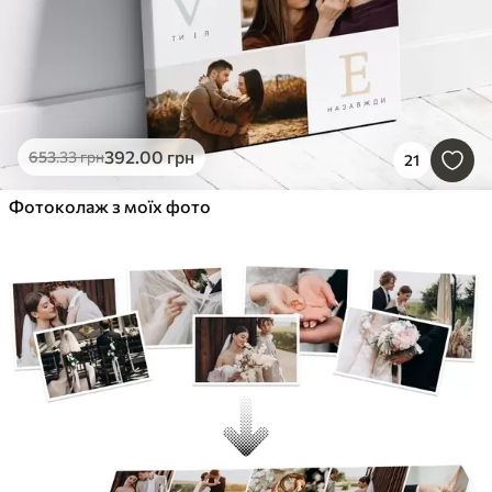
392
.00
грн
653
.33
грн
21
Фотоколаж з моїх фото