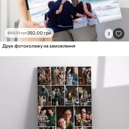
392
.00
грн
653
.33
грн
2
Друк фотоколажу на замовлення