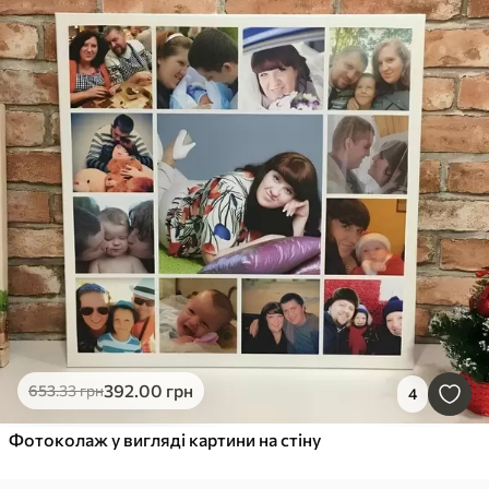
392
.00
грн
653
.33
грн
4
Фотоколаж у вигляді картини на стіну