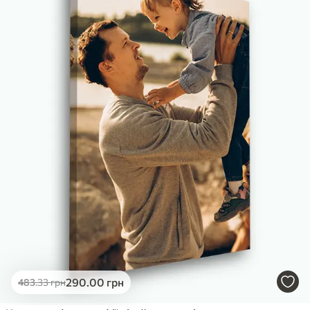
290
.00
грн
483
.33
грн