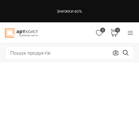
ЗНИЖКИ 40%
0
0