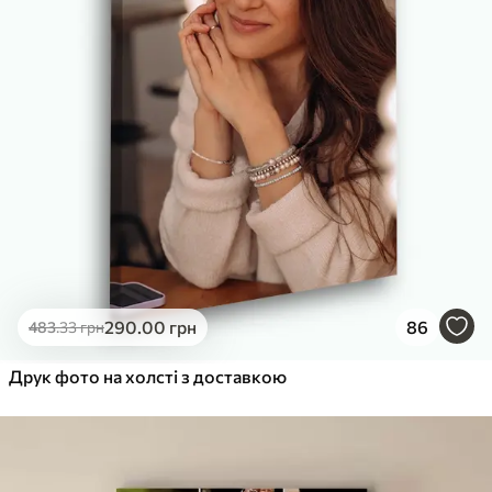
290
.00
грн
86
483
.33
грн
Друк фото на холсті з доставкою