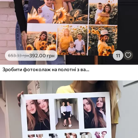
392
.00
грн
11
653
.33
грн
Зробити фотоколаж на полотні з вашої фотографії