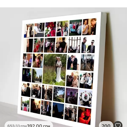
Стандарт
Від
290
.00
грн
✓
Яскраві, насичені кольори
✓
Стійкість до вицвітання
✓
Безпечне чорнило без запаху
✗
Поверхня з текстурою полотна
✗
Екологічний матеріал
Преміум
Від
363
.00
грн
✓
Яскраві, насичені кольори
✓
Стійкість до вицвітання
✓
Безпечне чорнило без запаху
✓
Поверхня з текстурою полотна
✗
Екологічний матеріал
Еко-Преміум
392
.00
грн
200
653
.33
грн