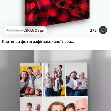
290
.00
грн
272
483
.33
грн
Картина з фотографії закоханої пари на холсті