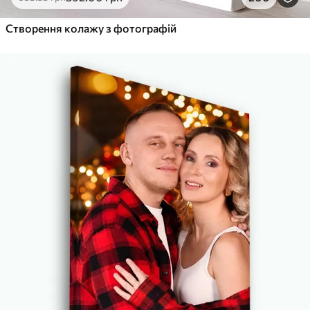
Від
455
.00
грн
✓
Створення колажу з фотографій
Яскраві, насичені кольори
✓
Стійкість до вицвітання
✓
Безпечне чорнило без запаху
✓
Поверхня з текстурою полотна
✓
Екологічний матеріал