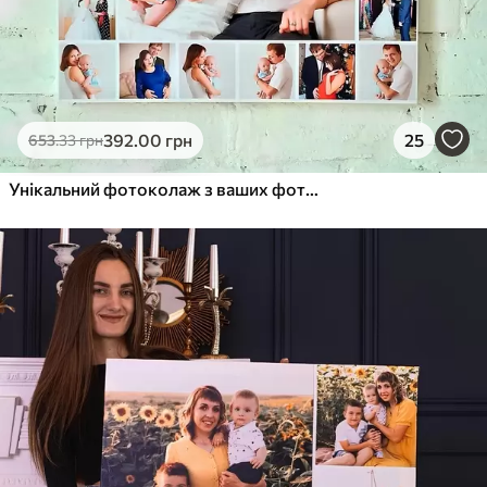
392
.00
грн
25
653
.33
грн
Унікальний фотоколаж з ваших фотографій