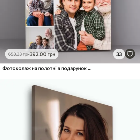
392
.00
грн
33
653
.33
грн
Фотоколаж на полотні в подарунок на ювілей