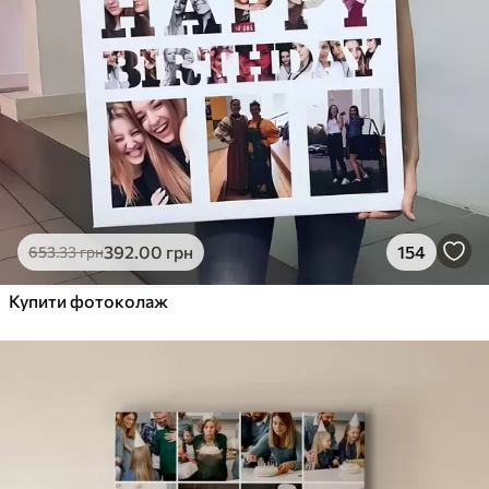
392
.00
грн
154
653
.33
грн
Купити фотоколаж