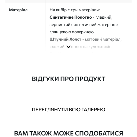
Матеріал
На вибір є три матеріали:
Синтетичне Полотно
- гладкий,
зернистий синтетичний матеріал з
глянцевою поверхнею.
Штучний Холст
- матовий матеріал,
схожий на полотна художників.
Еко-Холст
- високоякісне полотно зі
100% бавовни.
Автор
ART-HOLST
ВІДГУКИ ПРО ПРОДУКТ
Номер артикулу
s42677
Додатково
Можна додати лакове покриття.
ПЕРЕГЛЯНУТИ ВСЮ ГАЛЕРЕЮ
Доступні матеріали
ВАМ ТАКОЖ МОЖЕ СПОДОБАТИСЯ