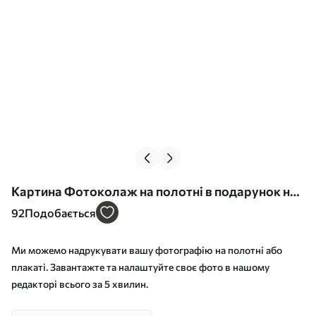
Картина Фотоколаж на полотні в подарунок на
ювілей Арт. s42677
92
Подобається
Ми можемо надрукувати вашу фотографію на полотні або
плакаті. Завантажте та налаштуйте своє фото в нашому
редакторі всього за 5 хвилин.