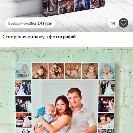
392
.00
грн
14
653
.33
грн
Створення колажу з фотографій