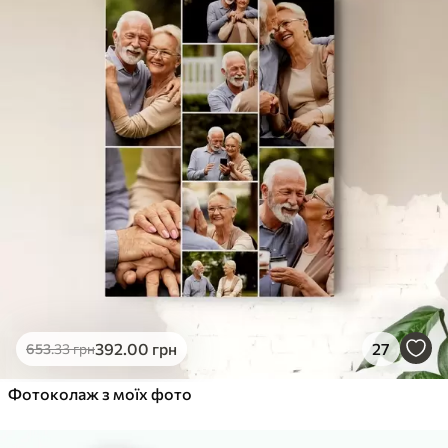
392
.00
грн
27
653
.33
грн
Фотоколаж з моїх фото