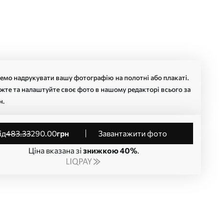
мо надрукувати вашу фотографію на полотні або плакаті.
жте та налаштуйте своє фото в нашому редакторі всього за
н.
від
483
.33
290
.00
грн
Завантажити фото
Ціна вказана зі
знижкою 40%
.