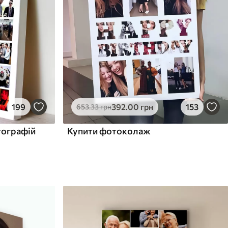
199
392
.00
грн
153
653
.33
грн
тографій
Купити фотоколаж