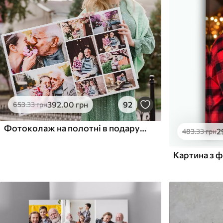
Поверхня з текстурою
Поверхня з текстуро
✗
✓
полотна
полотна
✗
✗
Екологічний матеріал
Екологічний матеріа
392
.00
грн
92
653
.33
грн
Фотоколаж на полотні в подарунок на ювілей
2
483
.33
грн