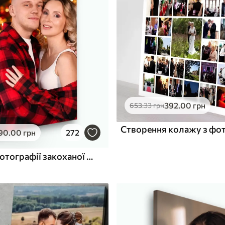
ю
Поверхня з текстурою
✓
полотна
✓
л
Екологічний матеріал
392
.00
грн
653
.33
грн
Створення колажу з фо
90
.00
грн
272
Картина з фотографії закоханої пари на холсті