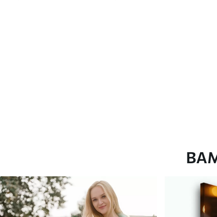
глянцевою поверхнею.
Штучний Холст
- матовий
Еко-Холст
- високоякісне
Автор
ART-HOLST
Номер артикулу
s42686
Додатково
Можна додати лакове пок
Доступні матеріали
ВА
Стандарт
Преміум
Від
290
.00
грн
Від
363
.00
грн
✓
✓
Яскраві, насичені кольори
Яскраві, насичені ко
✓
✓
Стійкість до вицвітання
Стійкість до вицвіта
✓
✓
Безпечне чорнило без запаху
Безпечне чорнило бе