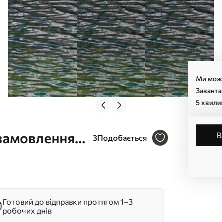
Ми може
Заванта
5 хвили
замовлення
3
Подобається
Готовий до відправки протягом 1–3
робочих днів