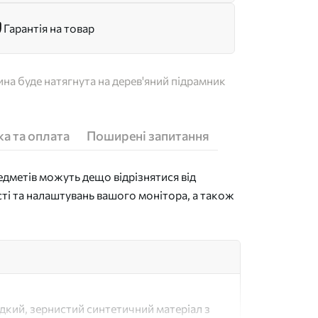
Гарантія на товар
на буде натягнута на дерев'яний підрамник
а та оплата
Поширені запитання
дметів можуть дещо відрізнятися від
сті та налаштувань вашого монітора, а також
адкий, зернистий синтетичний матеріал з