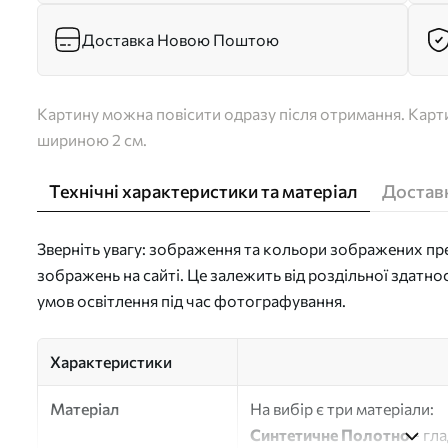
Доставка Новою Поштою
Картину можна повісити одразу після отримання. Карти
шириною 2 см.
Технічні характеристики та матеріал
Доставк
Зверніть увагу: зображення та кольори зображених пре
зображень на сайті. Це залежить від роздільної здатно
умов освітлення під час фотографування.
Характеристики
Матеріал
На вибір є три матеріали:
Синтетичне Полотно
- гл