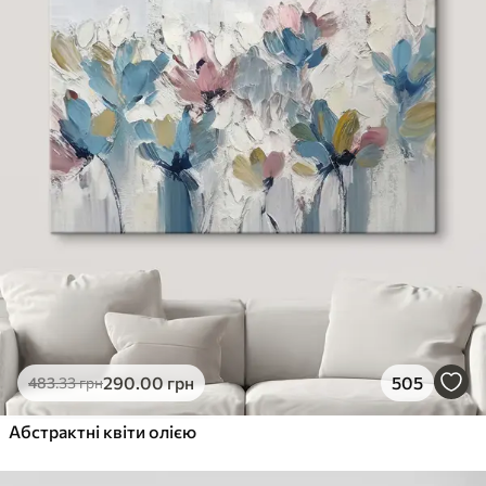
290
.00
грн
505
483
.33
грн
Абстрактні квіти олією