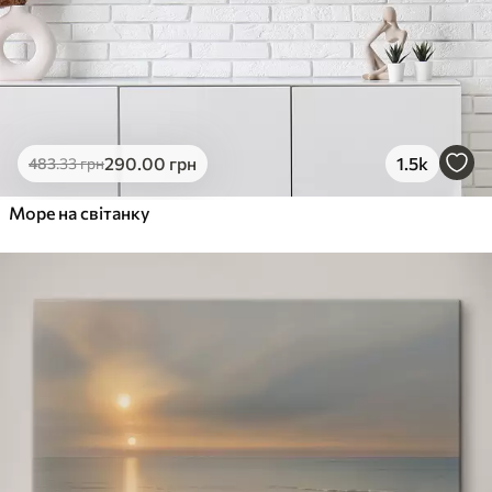
290
.00
грн
1.5k
483
.33
грн
Море на світанку