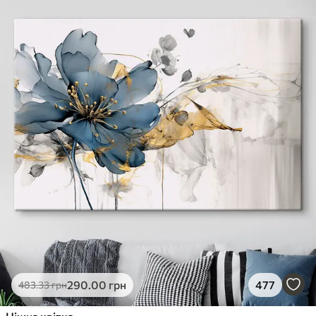
290
.00
грн
477
483
.33
грн