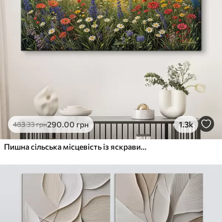
290
.00
грн
1.3k
483
.33
грн
Пишна сільська місцевість із яскравим лугом диких квітів, наповненим різнокольоровими квітами під хмарним небом