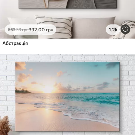
392
.00
грн
1.2k
653
.33
грн
Абстракція