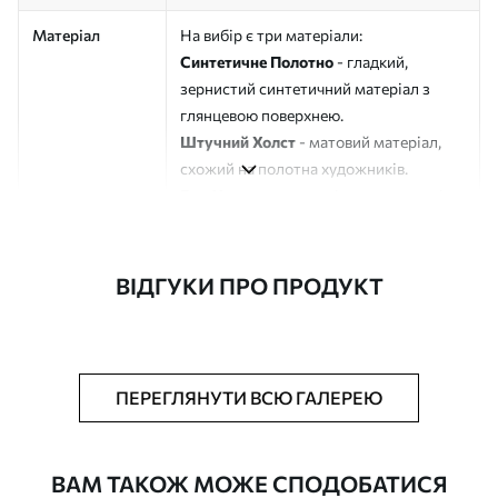
Матеріал
На вибір є три матеріали:
Синтетичне Полотно
- гладкий,
зернистий синтетичний матеріал з
глянцевою поверхнею.
Штучний Холст
- матовий матеріал,
схожий на полотна художників.
Еко-Холст
- високоякісне полотно зі
100% бавовни.
Автор
ART-HOLST
ВІДГУКИ ПРО ПРОДУКТ
Номер артикулу
s42805
Додатково
Можна додати лакове покриття.
ПЕРЕГЛЯНУТИ ВСЮ ГАЛЕРЕЮ
Доступні матеріали
ВАМ ТАКОЖ МОЖЕ СПОДОБАТИСЯ