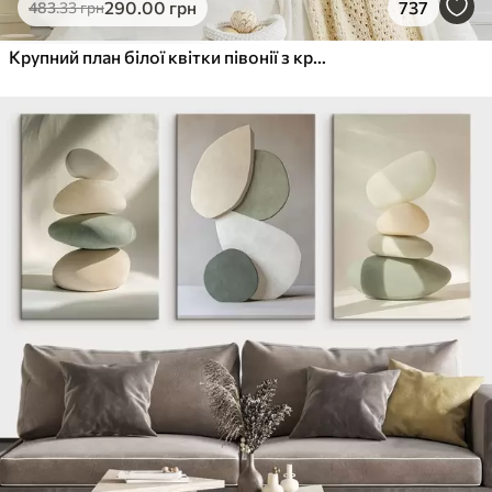
290
.00
грн
737
483
.33
грн
Крупний план білої квітки півонії з крапельками води на пелюстках на розмитому фоні