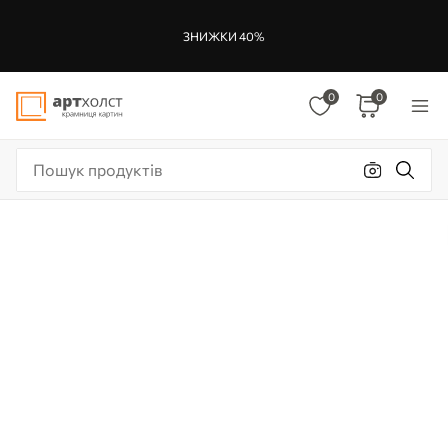
ЗНИЖКИ 40%
0
0