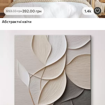
392
.00
грн
1.4k
653
.33
грн
Абстрактні квіти