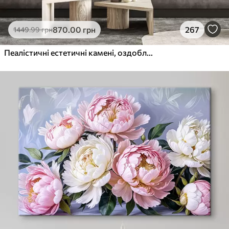
870
.00
грн
267
1449
.99
грн
Пеалістичні естетичні камені, оздоблення будинку, природне освітлення