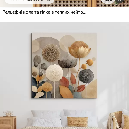
Від
455
.00
грн
✓
Яскраві, насичені кольори
Рельєфні кола та гілка в теплих нейтральних тонах
✓
Стійкість до вицвітання
✓
Безпечне чорнило без запаху
✓
Поверхня з текстурою полотна
✓
Екологічний матеріал