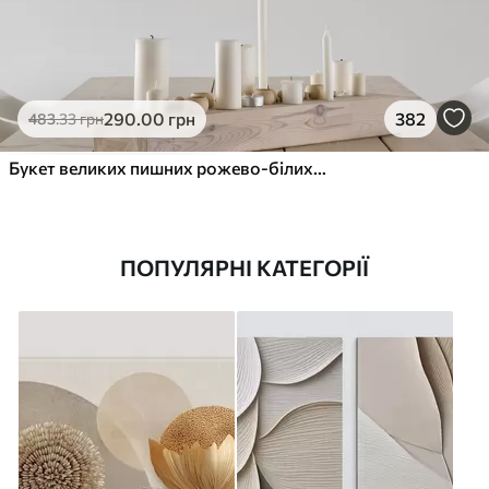
290
.00
грн
382
483
.33
грн
Букет великих пишних рожево-білих квітів півонії із зеленим листям на м’якому розмитому фоні
ПОПУЛЯРНІ КАТЕГОРІЇ