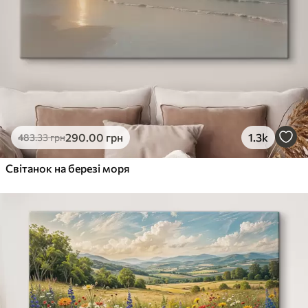
290
.00
грн
1.3k
483
.33
грн
Світанок на березі моря