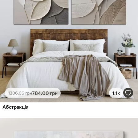
784
.00
грн
1.1k
1306
.66
грн
Абстракція