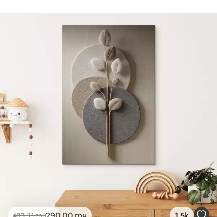
Стандарт
Від
290
.00
грн
✓
Яскраві, насичені кольори
✓
Стійкість до вицвітання
✓
Безпечне чорнило без запаху
✗
Поверхня з текстурою полотна
✗
Екологічний матеріал
Преміум
Від
363
.00
грн
✓
Яскраві, насичені кольори
✓
Стійкість до вицвітання
✓
Безпечне чорнило без запаху
✓
Поверхня з текстурою полотна
✗
Екологічний матеріал
Еко-Преміум
290
.00
грн
1.5k
483
.33
грн