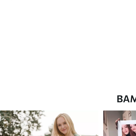
глянцевою поверхнею.
Штучний Холст
- матовий
Еко-Холст
- високоякісне
Автор
ART-HOLST
Номер артикулу
s42669
Додатково
Можна додати лакове пок
Доступні матеріали
ВА
Стандарт
Преміум
Від
290
.00
грн
Від
363
.00
грн
✓
✓
Яскраві, насичені кольори
Яскраві, насичені ко
✓
✓
Стійкість до вицвітання
Стійкість до вицвіта
✓
✓
Безпечне чорнило без запаху
Безпечне чорнило бе