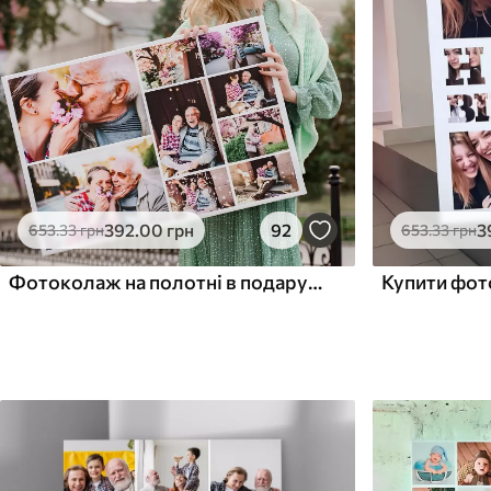
Поверхня з текстурою
Поверхня з текстуро
✗
✓
полотна
полотна
✗
✗
Екологічний матеріал
Екологічний матеріа
392
.00
грн
92
3
653
.33
грн
653
.33
грн
Фотоколаж на полотні в подарунок на ювілей
Купити фо