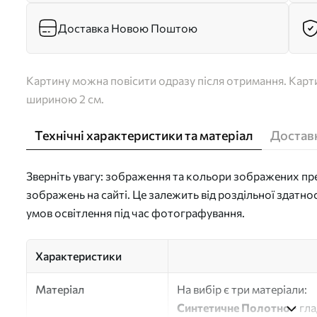
Доставка Новою Поштою
Картину можна повісити одразу після отримання. Карти
шириною 2 см.
Технічні характеристики та матеріал
Доставк
Зверніть увагу: зображення та кольори зображених пре
зображень на сайті. Це залежить від роздільної здатно
умов освітлення під час фотографування.
Характеристики
Матеріал
На вибір є три матеріали:
Синтетичне Полотно
- гл