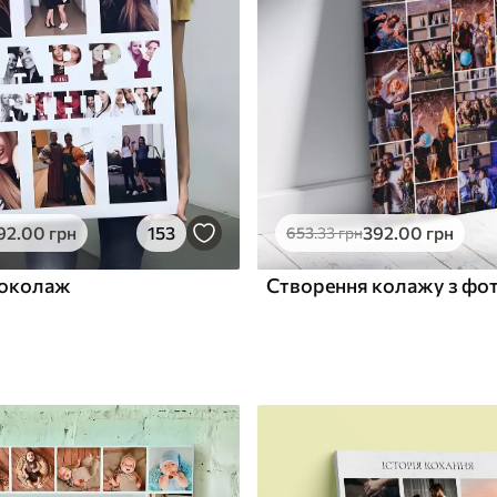
ю
Поверхня з текстурою
✓
полотна
✓
л
Екологічний матеріал
92
.00
грн
153
392
.00
грн
653
.33
грн
токолаж
Створення колажу з фо