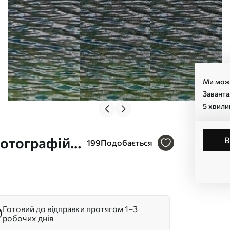
Ми може
Заванта
5 хвили
фотографій
199
Подобається
Готовий до відправки протягом 1–3
робочих днів