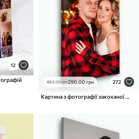
12
тографій
290
.00
грн
272
483
.33
грн
Картина з фотографії закоханої пари на холсті