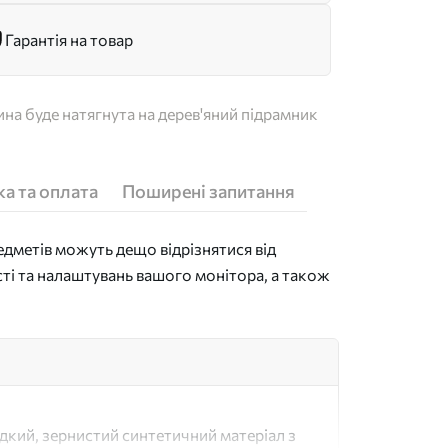
Гарантія на товар
на буде натягнута на дерев'яний підрамник
а та оплата
Поширені запитання
дметів можуть дещо відрізнятися від
сті та налаштувань вашого монітора, а також
адкий, зернистий синтетичний матеріал з