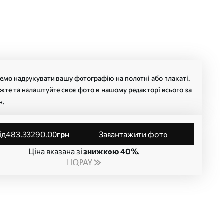
мо надрукувати вашу фотографію на полотні або плакаті.
жте та налаштуйте своє фото в нашому редакторі всього за
н.
від
483
.33
290
.00
грн
Завантажити фото
Ціна вказана зі
знижкою 40%
.