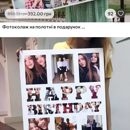
392
.00
грн
92
653
.33
грн
Фотоколаж на полотні в подарунок на ювілей