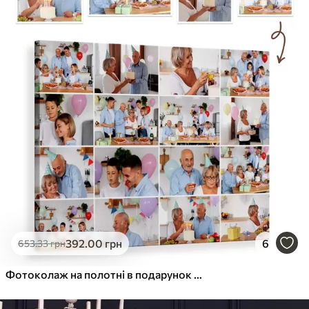
392
.00
грн
6
653
.33
грн
Фотоколаж на полотні в подарунок на ювілей