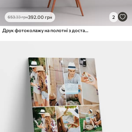
392
.00
грн
2
653
.33
грн
Друк фотоколажу на полотні з доставкою