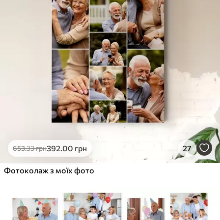
392
.00
грн
27
653
.33
грн
Фотоколаж з моїх фото