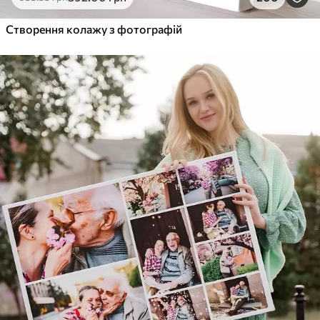
Від
455
.00
грн
✓
Створення колажу з фотографій
Яскраві, насичені кольори
✓
Стійкість до вицвітання
✓
Безпечне чорнило без запаху
✓
Поверхня з текстурою полотна
✓
Екологічний матеріал