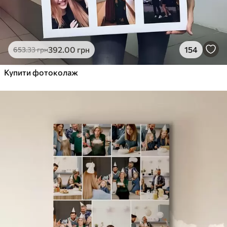
392
.00
грн
154
653
.33
грн
Купити фотоколаж