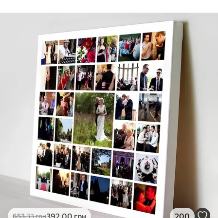
Стандарт
Від
290
.00
грн
✓
Яскраві, насичені кольори
✓
Стійкість до вицвітання
✓
Безпечне чорнило без запаху
✗
Поверхня з текстурою полотна
✗
Екологічний матеріал
Преміум
Від
363
.00
грн
✓
Яскраві, насичені кольори
✓
Стійкість до вицвітання
✓
Безпечне чорнило без запаху
✓
Поверхня з текстурою полотна
✗
Екологічний матеріал
Еко-Преміум
392
.00
грн
200
653
.33
грн