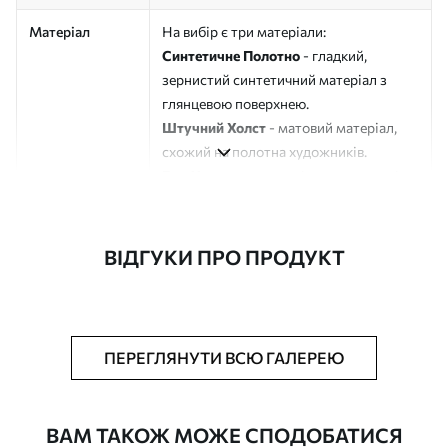
Матеріал
На вибір є три матеріали:
Синтетичне Полотно
- гладкий,
зернистий синтетичний матеріал з
глянцевою поверхнею.
Штучний Холст
- матовий матеріал,
схожий на полотна художників.
Еко-Холст
- високоякісне полотно зі
100% бавовни.
Автор
ART-HOLST
ВІДГУКИ ПРО ПРОДУКТ
Номер артикулу
s42688
Додатково
Можна додати лакове покриття.
ПЕРЕГЛЯНУТИ ВСЮ ГАЛЕРЕЮ
Доступні матеріали
ВАМ ТАКОЖ МОЖЕ СПОДОБАТИСЯ