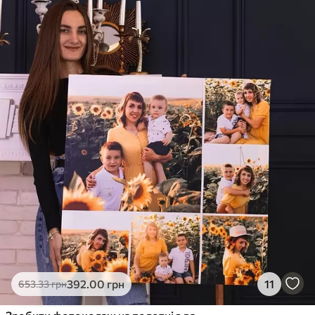
392
.00
грн
11
653
.33
грн