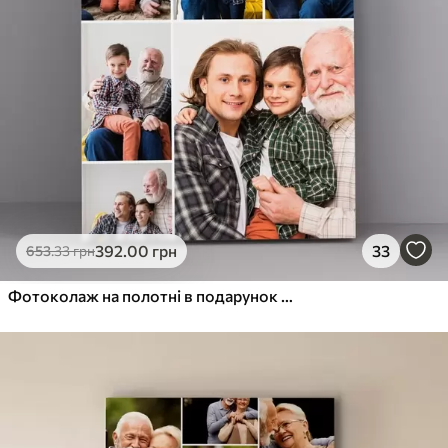
392
.00
грн
33
653
.33
грн
Фотоколаж на полотні в подарунок на ювілей