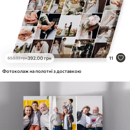
392
.00
грн
11
653
.33
грн
Фотоколаж на полотні з доставкою