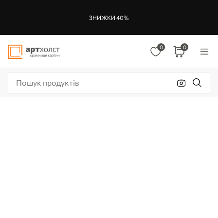
ЗНИЖКИ 40%
0
0