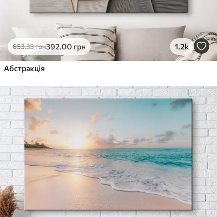
392
.00
грн
1.2k
653
.33
грн
Абстракція