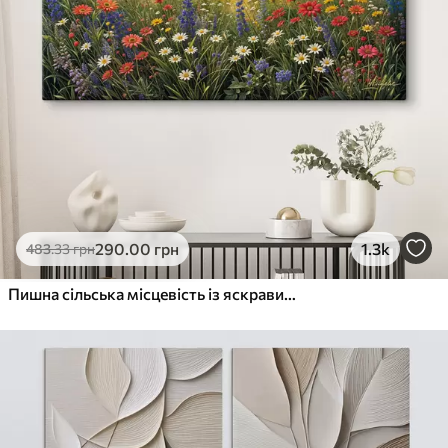
290
.00
грн
1.3k
483
.33
грн
Пишна сільська місцевість із яскравим лугом диких квітів, наповненим різнокольоровими квітами під хмарним небом