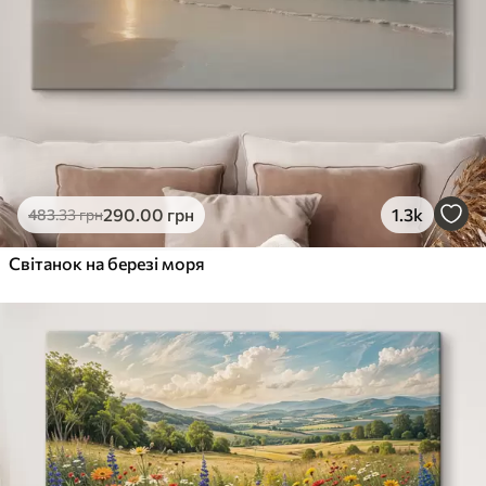
290
.00
грн
1.3k
483
.33
грн
Світанок на березі моря