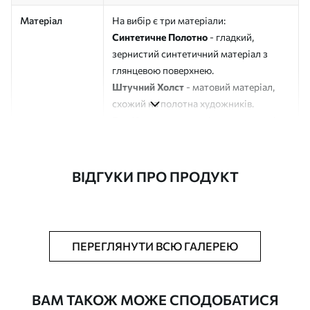
Матеріал
На вибір є три матеріали:
Синтетичне Полотно
- гладкий,
зернистий синтетичний матеріал з
глянцевою поверхнею.
Штучний Холст
- матовий матеріал,
схожий на полотна художників.
Еко-Холст
- високоякісне полотно зі
100% бавовни.
Автор
ART-HOLST
ВІДГУКИ ПРО ПРОДУКТ
Номер артикулу
s43721
Додатково
Можна додати лакове покриття.
ПЕРЕГЛЯНУТИ ВСЮ ГАЛЕРЕЮ
Доступні матеріали
ВАМ ТАКОЖ МОЖЕ СПОДОБАТИСЯ