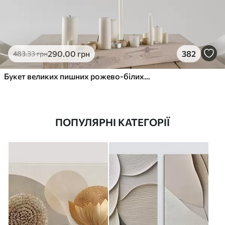
290
.00
грн
382
483
.33
грн
Букет великих пишних рожево-білих квітів півонії із зеленим листям на м’якому розмитому фоні
ПОПУЛЯРНІ КАТЕГОРІЇ