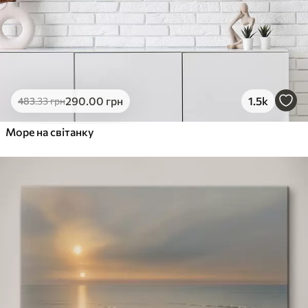
290
.00
грн
1.5k
483
.33
грн
Море на світанку