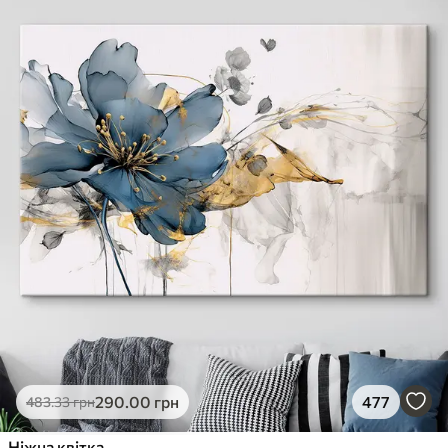
290
.00
грн
477
483
.33
грн
Ніжна квітка