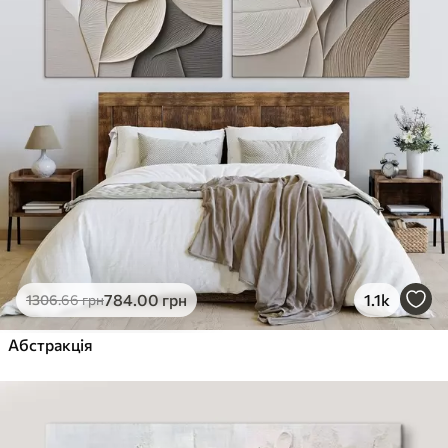
784
.00
грн
1.1k
1306
.66
грн
Абстракція