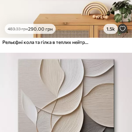
290
.00
грн
1.5k
483
.33
грн
Рельєфні кола та гілка в теплих нейтральних тонах