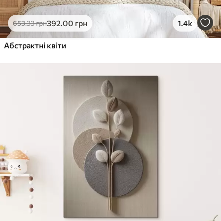
392
.00
грн
1.4k
653
.33
грн
Абстрактні квіти