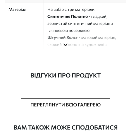
Матеріал
На вибір є три матеріали:
Синтетичне Полотно
- гладкий,
зернистий синтетичний матеріал з
глянцевою поверхнею.
Штучний Холст
- матовий матеріал,
схожий на полотна художників.
Еко-Холст
- високоякісне полотно зі
100% бавовни.
Автор
ART-HOLST
ВІДГУКИ ПРО ПРОДУКТ
Номер артикулу
s43734
Додатково
Можна додати лакове покриття.
ПЕРЕГЛЯНУТИ ВСЮ ГАЛЕРЕЮ
Доступні матеріали
ВАМ ТАКОЖ МОЖЕ СПОДОБАТИСЯ