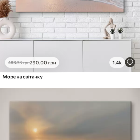
290
.00
грн
1.4k
483
.33
грн
Море на світанку