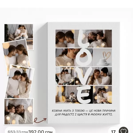
Стандарт
Від
290
.00
грн
✓
Яскраві, насичені кольори
✓
Стійкість до вицвітання
✓
Безпечне чорнило без запаху
✗
Поверхня з текстурою полотна
✗
Екологічний матеріал
Преміум
Від
363
.00
грн
✓
Яскраві, насичені кольори
✓
Стійкість до вицвітання
✓
Безпечне чорнило без запаху
✓
Поверхня з текстурою полотна
✗
Екологічний матеріал
Еко-Преміум
392
.00
грн
17
653
.33
грн