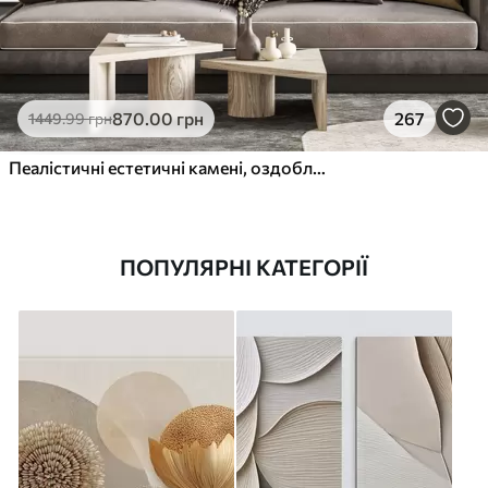
870
.00
грн
267
1449
.99
грн
Пеалістичні естетичні камені, оздоблення будинку, природне освітлення
ПОПУЛЯРНІ КАТЕГОРІЇ