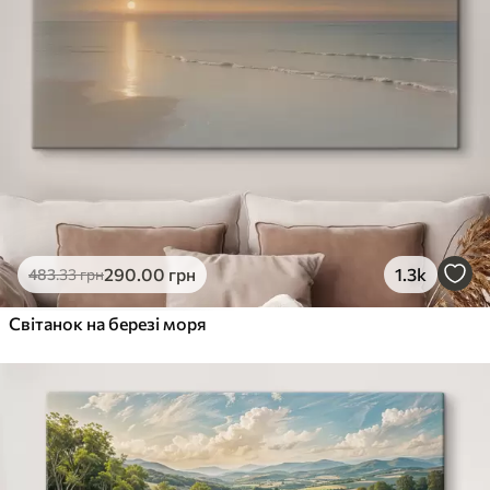
290
.00
грн
1.3k
483
.33
грн
Світанок на березі моря