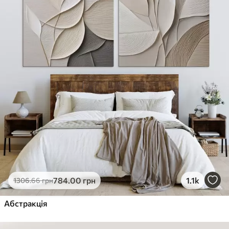
784
.00
грн
1.1k
1306
.66
грн
Абстракція