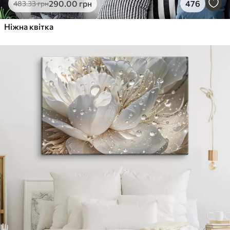
290
.00
грн
476
483
.33
грн
Ніжна квітка