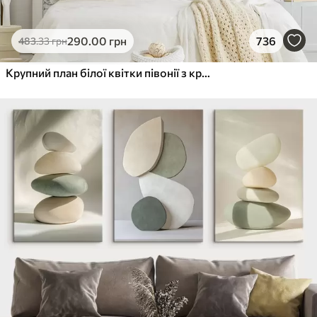
290
.00
грн
736
483
.33
грн
Крупний план білої квітки півонії з крапельками води на пелюстках на розмитому фоні