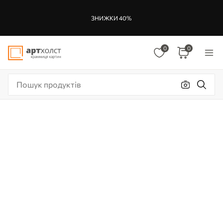
ЗНИЖКИ 40%
0
0