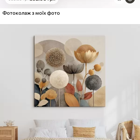
Від
455
.00
грн
✓
Фотоколаж з моїх фото
Яскраві, насичені кольори
✓
Стійкість до вицвітання
✓
Безпечне чорнило без запаху
✓
Поверхня з текстурою полотна
✓
Екологічний матеріал