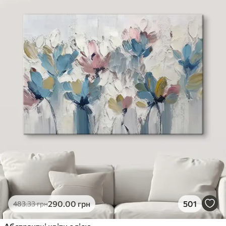
290
.00
грн
501
483
.33
грн