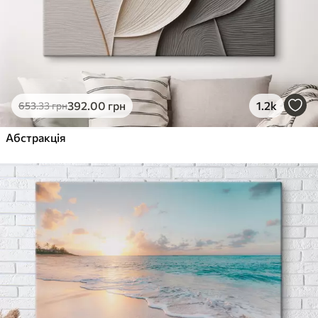
392
.00
грн
1.2k
653
.33
грн
Абстракція