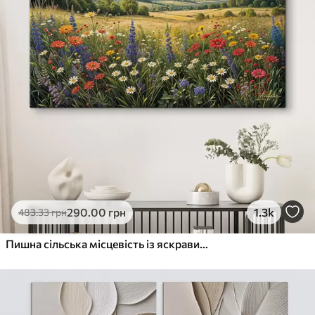
290
.00
грн
1.3k
483
.33
грн
Пишна сільська місцевість із яскравим лугом диких квітів, наповненим різнокольоровими квітами під хмарним небом